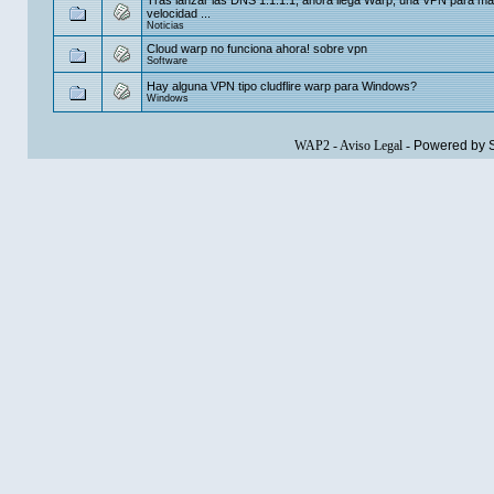
velocidad ...
Noticias
Cloud warp no funciona ahora! sobre vpn
Software
Hay alguna VPN tipo cludflire warp para Windows?
Windows
WAP2
-
Aviso Legal
-
Powered by 