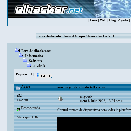
|
Foro
|
Web
|
Blog
|
Ayuda
|
Tema destacado
:
Únete al
Grupo Steam
elhacker.NET
Foro de elhacker.net
Informática
Software
anydesk
Páginas:
[
1
]
Autor
Tema: anydesk (Leído 450 veces)
r32
anydesk
Ex-Staff
«
en:
8 Julio 2026, 18:24 pm »
Desconectado
Control remoto de dispositivos para todas la platafor
Mensajes: 1.365