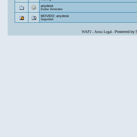
anydesk
Dudas Generales
MOVIDO: anydesk
Seguridad
WAP2
-
Aviso Legal
-
Powered by 