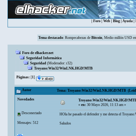
|
Foro
|
Web
|
Blog
|
Ayuda
|
Tema destacado
:
Rompecabezas de
Bitcoin
, Medio millón USD en
Foro de elhacker.net
Seguridad Informática
Seguridad
(Moderador:
r32
)
Troyano:Win32/WinLNK.HGD!MTB
Páginas:
[
1
]
Autor
Tema: Troyano:Win32/WinLNK.HGD!MTB (Leído 
Novedades
Troyano:Win32/WinLNK.HGD!MT
«
en:
30 Mayo 2026, 11:13 am »
Desconectado
HOla he pasado el defender y me detecta el Troy
Mensajes: 512
Saludos