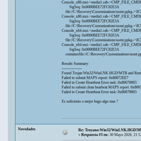
Console_x86.msi->media1.cab->CMP_FILE_CMD
SigSeq: 0x0000BEE72FC82E3A
file://C:\Recovery\Customizations\usmt.ppkg->\
Console_x86.msi->media1.cab->CMP_FILE_CMD
SigSeq: 0x0000BEE72FC82E3A
file://C:\Recovery\Customizations\usmt.ppkg->\
Console_x64.msi->media1.cab->CMP_FILE_CMD
SigSeq: 0x0000BEE72FC82E3A
file://C:\Recovery\Customizations\usmt.ppkg->\
Console_x64.msi->media1.cab->CMP_FILE_CMD
SigSeq: 0x0000BEE72FC82E3A
containerfile://C:\Recovery\Customizations\usmt.p
Results Summary:
----------------
Found Trojan:Win32/WinLNK.HGD!MTB and Rem
Failed to submit MAPS report: 0x80072EE7
Failed to Create Heartbeat Error task: 0x80070003
Failed to submit clean hearbeat MAPS report: 0x80
Failed to Create Heartbeat Error task: 0x80070003
Es suficiento o mejor hago algo mas ?
Novedades
Re: Troyano:Win32/WinLNK.HGD!
«
Respuesta #3 en:
30 Mayo 2026, 21:1