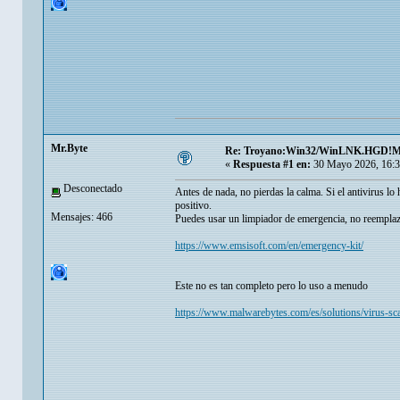
Mr.Byte
Re: Troyano:Win32/WinLNK.HGD!
«
Respuesta #1 en:
30 Mayo 2026, 16:3
Desconectado
Antes de nada, no pierdas la calma. Si el antivirus lo
positivo.
Mensajes: 466
Puedes usar un limpiador de emergencia, no reemplaza
https://www.emsisoft.com/en/emergency-kit/
Este no es tan completo pero lo uso a menudo
https://www.malwarebytes.com/es/solutions/virus-sc