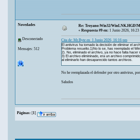
Novedades
Re: Troyano:Win32/WinLNK.HGD!
«
Respuesta #9 en:
1 Junio 2026, 16:23
Desconectado
Cita de: Mr.Byte en 1 Junio 2026, 16:16 pm
El antivirus ha tomado la decisión de eliminar el 
Mensajes: 512
Problema resuelto.1)No lo se, has reemplado el Win
2). No, eliminado el archivo, ya no hace falta hacer
3) El archivo elimininado, era un archivo comprimid
al eliminarlo han desaparecido tantos archivos.
No he reemplazada el defender por otro antivirus, por
Saludos
Páginas:
[
1
]