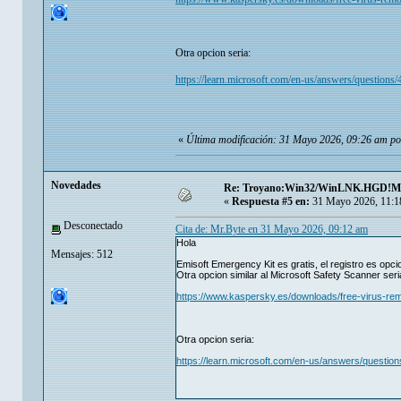
Otra opcion seria:
https://learn.microsoft.com/en-us/answers/questions
«
Última modificación: 31 Mayo 2026, 09:26 am po
Novedades
Re: Troyano:Win32/WinLNK.HGD!
«
Respuesta #5 en:
31 Mayo 2026, 11:1
Desconectado
Cita de: Mr.Byte en 31 Mayo 2026, 09:12 am
Hola
Mensajes: 512
Emisoft Emergency Kit es gratis, el registro es opci
Otra opcion similar al Microsoft Safety Scanner seri
https://www.kaspersky.es/downloads/free-virus-rem
Otra opcion seria:
https://learn.microsoft.com/en-us/answers/question