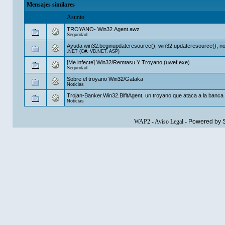
Mensajes similares
Asunto
TROYANO- Win32.Agent.awz
Seguridad
Ayuda win32.beginupdateresource(), win32.updateresource(), no
.NET (C#, VB.NET, ASP)
[Me infecte] Win32/Remtasu.Y Troyano (uwef.exe)
Seguridad
Sobre el troyano Win32/Gataka
Noticias
Trojan-Banker.Win32.BifitAgent, un troyano que ataca a la banca 
Noticias
WAP2
-
Aviso Legal
-
Powered by 