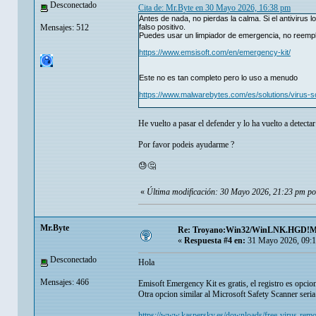
Desconectado
Cita de: Mr.Byte en 30 Mayo 2026, 16:38 pm
Antes de nada, no pierdas la calma. Si el antivirus
Mensajes: 512
falso positivo.
Puedes usar un limpiador de emergencia, no reempla
https://www.emsisoft.com/en/emergency-kit/
Este no es tan completo pero lo uso a menudo
https://www.malwarebytes.com/es/solutions/virus-
He vuelto a pasar el defender y lo ha vuelto a detecta
Por favor podeis ayudarme ?
😓🤔
«
Última modificación: 30 Mayo 2026, 21:23 pm p
Mr.Byte
Re: Troyano:Win32/WinLNK.HGD!
«
Respuesta #4 en:
31 Mayo 2026, 09:1
Desconectado
Hola
Mensajes: 466
Emisoft Emergency Kit es gratis, el registro es opcion
Otra opcion similar al Microsoft Safety Scanner seria
https://www.kaspersky.es/downloads/free-virus-remo