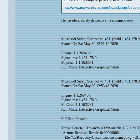
Este no es tan completo pero lo uso a menudo
https://www.malwarebytes.com/es/solutions/virus-
He pasado el safety de micro y ha eliminado esto
---------------------------------------------------------------
Microsoft Safety Scanner v1.451, (build 1.451.178.0
Started On Sat May 30 12:21:15 2026
Engine: 1.1.26040.8
Signatures: 1.451.178.0
MpGear: 1.1.16330.1
Run Mode: Interactive Graphical Mode
---------------------------------------------------------------
Microsoft Safety Scanner v1.451, (build 1.451.178.0
Started On Sat May 30 12:53:46 2026
Engine: 1.1.26040.8
Signatures: 1.451.178.0
MpGear: 1.1.16330.1
Run Mode: Interactive Graphical Mode
Full Scan Results:
------------------
Threat Detected: Trojan:Win32/WinLNK.HGD!MTB
Action: Remove, Result: 0x00000000
file://C:\Recovery\Customizations\usmt.ppkg->\