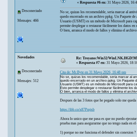
«
Respuesta #6 en:
31 Mayo 2026, 16:4
Desconectado
No se, quizas los recomendable, seria marcar al antiv
quedo encerrado en un archivo ppkg. Un Paquete de A
Mensajes: 466
Usuario (USMT) es un método de Microsoft para captu
permite desplegar o restaurar fácilmente los datos en
O bien, arranca el modo de fallos y elimina el arch
Novedades
Re: Troyano:Win32/WinLNK.HGD!
«
Respuesta #7 en:
31 Mayo 2026, 18:1
Desconectado
Cita de: Mr.Byte en 31 Mayo 2026, 16:48 pm
No se, quizas los recomendable, seria marcar al an
Mensajes: 512
quedo encerrado en un archivo ppkg. Un Paquete de
Usuario (USMT) es un método de Microsoft para capt
Esto permite desplegar o restaurar fácilmente los 
O bien, arranca el modo de fallos y elimina el arc
Despues de las 3 fotos que he pegado solo me queda 
https://ibb.co/x87Pmjxb
Ahora lo unico que me pasa es que no puedo ejecutar 
prueba mas para asegurarme que no tengo nada en el 
1) porque no me funciona el defender sin conexion ?