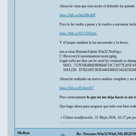
Ahora he vista que esta noche el defender ha quitado
https://ibb.co/9m58Kd0P
Pero lo he vuelto a pasar y lo vuelvo a encontrar inc
https://ibb.co/N215NZmC
Y el kasper tambien lo ha encontrado y lo borro,
not-a-virus:RemoteAdmin.Win32.NetSup.i
C:\Recovery\Customizations\usmt.ppkg
Legal software that can be used by criminals to dama
MD5: 757870E4B8DB9884F33C72077E205F43
SHA256: D7821097383E440436E6134242502
Ahora he realizado un nuevo analisis completo y no d
https://ibb.co/fGtbnvN7
Pero curiosamente
lo que no me deja hacer es un e
Que hago ahora para asegurar que todo esta bien real
«
Última modificación: 31 Mayo 2026, 16:27 pm p
Mr.Byte
Re: Troyano:Win32/WinLNK.HGD!