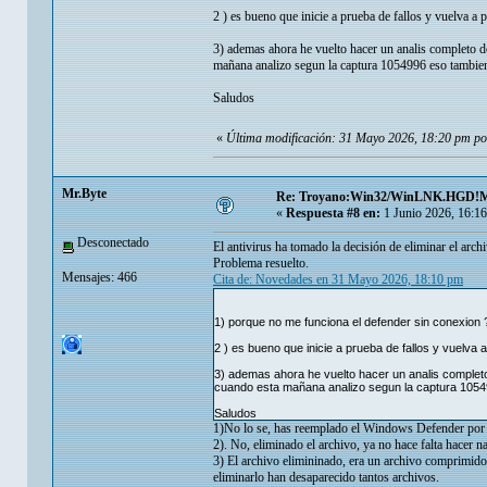
2 ) es bueno que inicie a prueba de fallos y vuelva a
3) ademas ahora he vuelto hacer un analis completo d
mañana analizo segun la captura 1054996 eso tambie
Saludos
«
Última modificación: 31 Mayo 2026, 18:20 pm p
Mr.Byte
Re: Troyano:Win32/WinLNK.HGD!
«
Respuesta #8 en:
1 Junio 2026, 16:1
Desconectado
El antivirus ha tomado la decisión de eliminar el ar
Problema resuelto.
Mensajes: 466
Cita de: Novedades en 31 Mayo 2026, 18:10 pm
1) porque no me funciona el defender sin conexion 
2 ) es bueno que inicie a prueba de fallos y vuelva
3) ademas ahora he vuelto hacer un analis complet
cuando esta mañana analizo segun la captura 1054
Saludos
1)No lo se, has reemplado el Windows Defender por a
2). No, eliminado el archivo, ya no hace falta hacer n
3) El archivo elimininado, era un archivo comprimido 
eliminarlo han desaparecido tantos archivos.