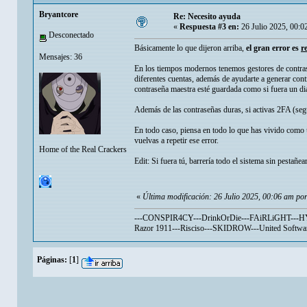
Bryantcore
Re: Necesito ayuda
«
Respuesta #3 en:
26 Julio 2025, 00:0
Desconectado
Básicamente lo que dijeron arriba,
el gran error es
r
Mensajes: 36
En los tiempos modernos tenemos gestores de contras
diferentes cuentas, además de ayudarte a generar cont
contraseña maestra esté guardada como si fuera un d
Además de las contraseñas duras, si activas 2FA (seg
En todo caso, piensa en todo lo que has vivido como u
vuelvas a repetir ese error.
Home of the Real Crackers
Edit: Si fuera tú, barrería todo el sistema sin pestañe
«
Última modificación: 26 Julio 2025, 00:06 am po
---CONSPIR4CY---DrinkOrDie---FAiRLiGHT---HYBRI
Razor 1911---Risciso---SKIDROW---United Software
Páginas:
[
1
]