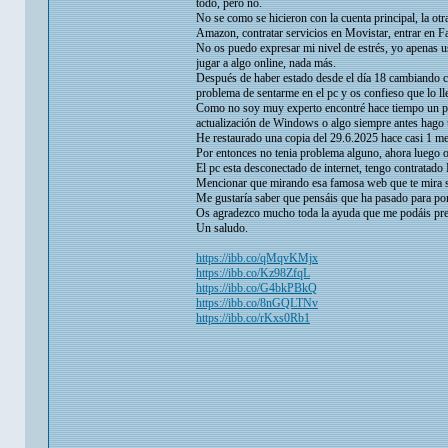
todo, pero no.
No se como se hicieron con la cuenta principal, la ot
Amazon, contratar servicios en Movistar, entrar en F
No os puedo expresar mi nivel de estrés, yo apenas u
jugar a algo online, nada más.
Después de haber estado desde el día 18 cambiando co
problema de sentarme en el pc y os confieso que lo l
Como no soy muy experto encontré hace tiempo un p
actualización de Windows o algo siempre antes hago 
He restaurado una copia del 29.6.2025 hace casi 1 m
Por entonces no tenia problema alguno, ahora luego os 
El pc esta desconectado de internet, tengo contratado
Mencionar que mirando esa famosa web que te mira si
Me gustaría saber que pensáis que ha pasado para pon
Os agradezco mucho toda la ayuda que me podáis pre
Un saludo.
https://ibb.co/qMqvKMjx
https://ibb.co/Kz98ZfqL
https://ibb.co/G4bkPBkQ
https://ibb.co/8nGQLTNv
https://ibb.co/rKxs0Rb1