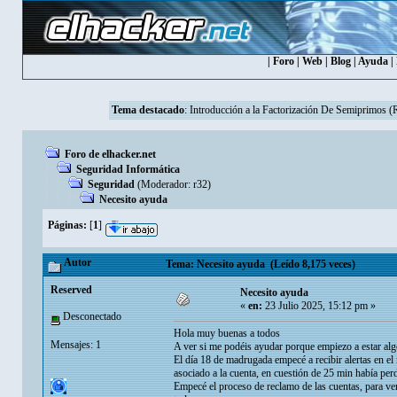
|
Foro
|
Web
|
Blog
|
Ayuda
|
Tema destacado
:
Introducción a la Factorización De Semiprimos 
Foro de elhacker.net
Seguridad Informática
Seguridad
(Moderador:
r32
)
Necesito ayuda
Páginas:
[
1
]
Autor
Tema: Necesito ayuda (Leído 8,175 veces)
Reserved
Necesito ayuda
«
en:
23 Julio 2025, 15:12 pm »
Desconectado
Hola muy buenas a todos
Mensajes: 1
A ver si me podéis ayudar porque empiezo a estar al
El día 18 de madrugada empecé a recibir alertas en e
asociado a la cuenta, en cuestión de 25 min había per
Empecé el proceso de reclamo de las cuentas, para ver