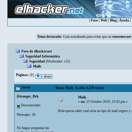
|
Foro
|
Web
|
Blog
|
Ayuda
|
Tema destacado
:
Guía actualizada para evitar que un
ransomware
Foro de elhacker.net
Seguridad Informática
Seguridad
(Moderador:
r32
)
Mails
Páginas:
[
1
]
Autor
Tema: Mails (Leído 4,139 veces)
iStranger_Brk
Mails
«
en:
25 Octubre 2019, 23:43 pm »
Desconectado
Hola queria saber cual seria un tipo de mail seguro y
Mensajes: 20
No hagas preguntas las