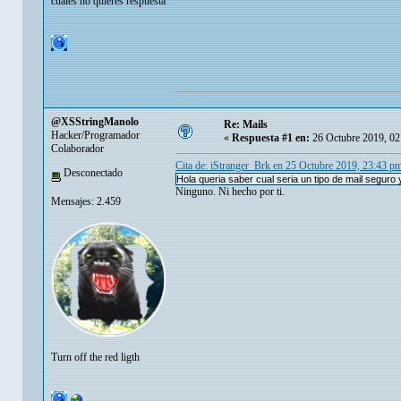
cuales no quieres respuesta
@XSStringManolo
Re: Mails
Hacker/Programador
«
Respuesta #1 en:
26 Octubre 2019, 02
Colaborador
Cita de: iStranger_Brk en 25 Octubre 2019, 23:43 p
Desconectado
Hola queria saber cual seria un tipo de mail seguro 
Ninguno. Ni hecho por ti.
Mensajes: 2.459
Turn off the red ligth