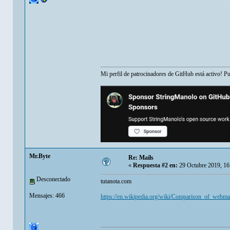
Mi perfil de patrocinadores de GitHub está activo! P
Mr.Byte
Re: Mails
«
Respuesta #2 en:
29 Octubre 2019, 16
Desconectado
tutanota.com
Mensajes: 466
https://en.wikipedia.org/wiki/Comparison_of_webma