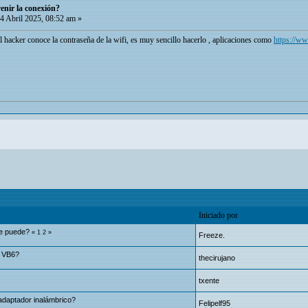
enir la conexión?
4 Abril 2025, 08:52 am »
 el hacker conoce la contraseña de la wifi, es muy sencillo hacerlo , aplicaciones como
https://ww
Iniciado por
Se puede?
«
1
2
»
Freeze.
e VB6?
thecirujano
txente
adaptador inalámbrico?
Felipelf95