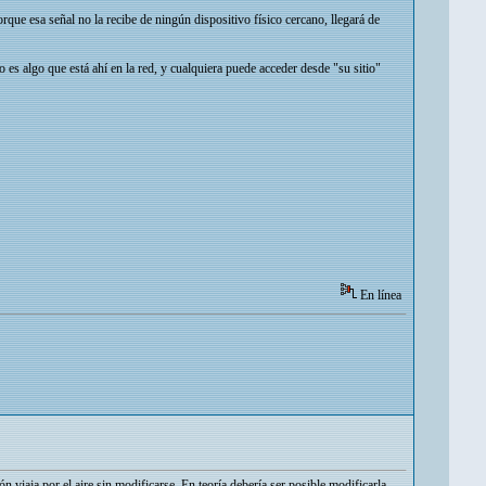
orque esa señal no la recibe de ningún dispositivo físico cercano, llegará de
es algo que está ahí en la red, y cualquiera puede acceder desde "su sitio"
En línea
n viaja por el aire sin modificarse. En teoría debería ser posible modificarla,