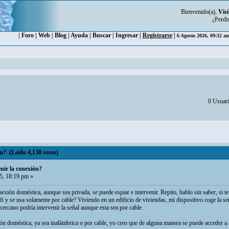
Bienvenido(a),
Visi
¿Perdi
|
Foro
|
Web
|
Blog
|
Ayuda
|
Buscar
|
Ingresar
|
Registrarse
|
6 Agosto 2026, 09:32 a
0 Usuari
n? (Leído 4,138 veces)
nir la conexión?
5, 18:19 pm »
xión doméstica, aunque sea privada, se puede espiar e intervenir. Repito, hablo sin saber, si 
wifi y se usa solamente por cable? Viviendo en un edificio de viviendas, mi dispositivo coge la se
ercano podría intervenir la señal aunque esta sea por cable.
n doméstica, ya sea inalámbrica o por cable, yo creo que de alguna manera se puede acceder a e