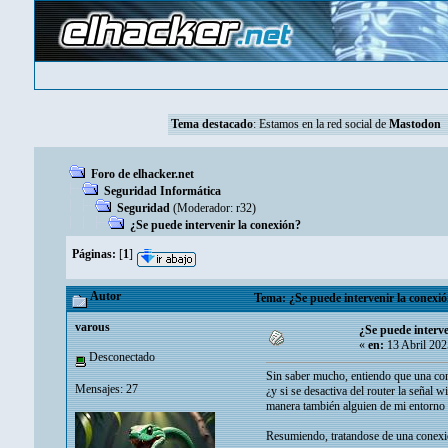
Tema destacado
: Estamos en la red social de
Mastodon
Foro de elhacker.net
Seguridad Informática
Seguridad
(Moderador:
r32
)
¿Se puede intervenir la conexión?
Páginas:
[
1
]
Autor
Tema: ¿Se puede intervenir la conexió
varous
¿Se puede interve
«
en:
13 Abril 202
Desconectado
Sin saber mucho, entiendo que una cone
Mensajes: 27
¿y si se desactiva del router la señal 
manera también alguien de mi entorno c
Resumiendo, tratandose de una conexió