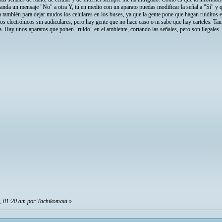
anda un mensaje "No" a otra Y, tú en medio con un aparato puedas modificar la señal a "Sí" y q
a también para dejar mudos los celulares en los buses, ya que la gente pone que hagan ruiditos
tos electrónicos sin audiculares, pero hay gente que no hace caso o ni sabe que hay carteles. T
tra. Hay unos aparatos que ponen "ruido" en el ambiente, cortando las señales, pero son ilegales
5, 01:20 am por Tachikomaia
»