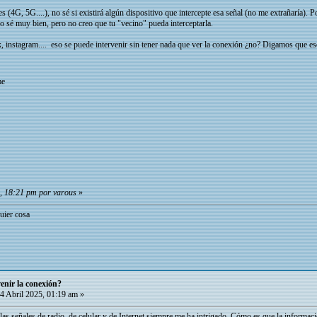
 (4G, 5G....), no sé si existirá algún dispositivo que intercepte esa señal (no me extrañaría). P
no sé muy bien, pero no creo que tu "vecino" pueda interceptarla.
 instagram.... eso se puede intervenir sin tener nada que ver la conexión ¿no? Digamos que eso 
e
5, 18:21 pm por varous
»
uier cosa
enir la conexión?
4 Abril 2025, 01:19 am »
 las señales de radio, de celular y de Internet siempre me ha intrigado. Cómo es que la informació