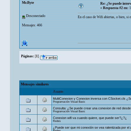
Mr.Byte
Re: ¿Se puede interv
«
Respuesta #2 en:
1
Desconectado
En el caso de Wifi abiertas, o bien, si
Mensajes: 466
Páginas:
[
1
]
Mensajes similares
Asunto
MultiConexion y Conexion inversa con CSocket.cls ¿
Programación Visual Basic
Consulta: ¿Se puede crear una conexion de red desd
Programación Visual Basic
Conexion wifi va cuando quiere, que puede ser?¿?¿
Redes
¿Puede ser que mi conexión se vea ralentizada por el 
Redes