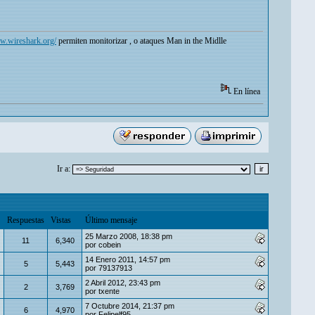
w.wireshark.org/
permiten monitorizar , o ataques Man in the Midlle
En línea
Ir a:
Respuestas
Vistas
Último mensaje
25 Marzo 2008, 18:38 pm
11
6,340
por
cobein
14 Enero 2011, 14:57 pm
5
5,443
por
79137913
2 Abril 2012, 23:43 pm
2
3,769
por
txente
7 Octubre 2014, 21:37 pm
6
4,970
por
Felipelf95