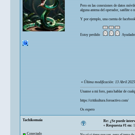
Pero en las conexiones de datos móviles
alguna antena del operador, satélite o 
Y por ejemplo, una cuenta de facebook,
Estoy perdido
Ayudadm
«
Última modificación: 13 Abril 202
Unanse a mi foro, para hablar de cualq
https://critikultura.foroactivo.com/
Os espero
Tachikomaia
Re: ¿Se puede interv
«
Respuesta #1 en:
1
Conectado
No sé si tiene que ver, pero el tema de