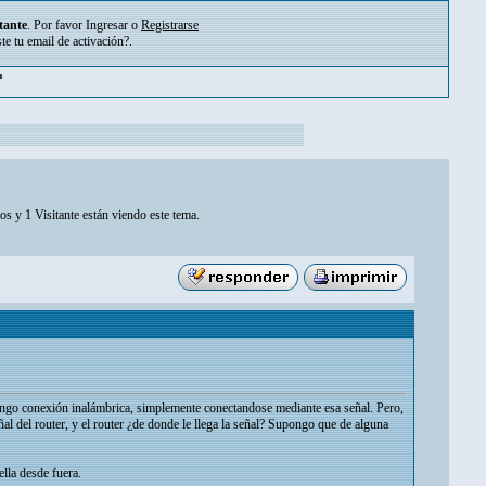
tante
. Por favor
Ingresar
o
Registrarse
ste tu
email de activación?
.
m
os y 1 Visitante están viendo este tema.
tengo conexión inalámbrica, simplemente conectandose mediante esa señal. Pero,
ñal del router, y el router ¿de donde le llega la señal? Supongo que de alguna
lla desde fuera.