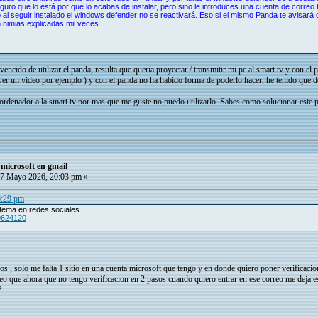
guro que lo está por que lo acabas de instalar, pero sino le introduces una cuenta de correo 
o al seguir instalado el windows defender no se reactivará. Eso si el mismo Panda te avisar
n nimias explicadas mil veces.
ncido de utilizar el panda, resulta que queria proyectar / transmitir mi pc al smart tv y con el 
 ver un video por ejemplo ) y con el panda no ha habido forma de poderlo hacer, he tenido que de
 ordenador a la smart tv por mas que me guste no puedo utilizarlo. Sabes como solucionar este 
microsoft en gmail
7 Mayo 2026, 20:03 pm »
6:29 pm
 tema en redes sociales
99624120
sos , solo me falta 1 sitio en una cuenta microsoft que tengo y en donde quiero poner verificac
eo que ahora que no tengo verificacion en 2 pasos cuando quiero entrar en ese correo me deja 
?