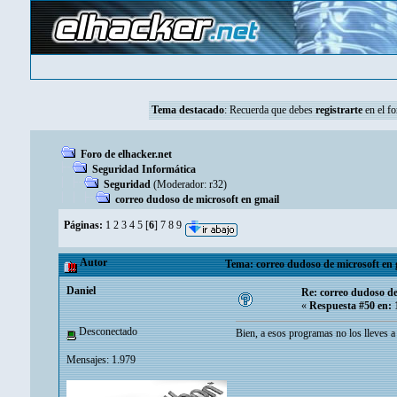
Tema destacado
:
Recuerda que debes
registrarte
en el fo
Foro de elhacker.net
Seguridad Informática
Seguridad
(Moderador:
r32
)
correo dudoso de microsoft en gmail
Páginas:
1
2
3
4
5
[
6
]
7
8
9
Autor
Tema: correo dudoso de microsoft en 
Danielㅤ
Re: correo dudoso de
«
Respuesta #50 en:
1
Desconectado
Bien, a esos programas no los lleves a 
Mensajes: 1.979