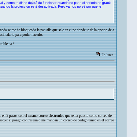
tal y como te dicho dejará de funcionar cuando se pase el periodo de gracia.
á cuando la protección esté desactivada. Pero vamos no sé por que te
panda se me ha bloqueado la pantalla que sale en el pc donde te da la opcion de a
sintalarlo para poder hacerlo.
problema ?
En línea
ion en 2 pasos con el mismo correo electronico que tenia puesto como correo de
escojer si pongo contraseña o me mandan un correo de codigo unico en el correo