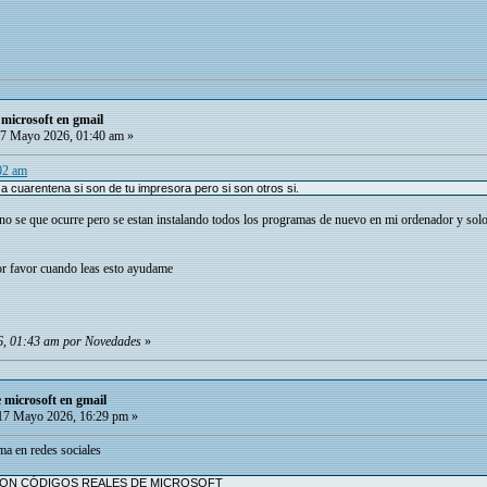
microsoft en gmail
7 Mayo 2026, 01:40 am »
:02 am
a cuarentena si son de tu impresora pero si son otros si.
 no se que ocurre pero se estan instalando todos los programas de nuevo en mi ordenador y solo l
or favor cuando leas esto ayudame
6, 01:43 am por Novedades
»
 microsoft en gmail
7 Mayo 2026, 16:29 pm »
ma en redes sociales
CON CÓDIGOS REALES DE MICROSOFT