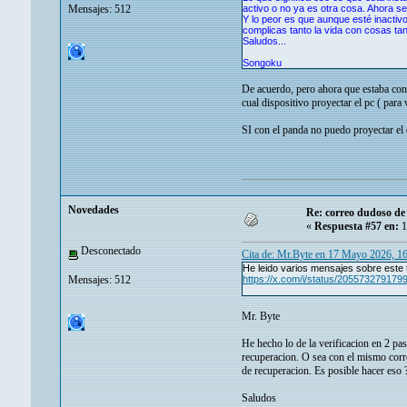
Mensajes: 512
activo o no ya es otra cosa. Ahora se
Y lo peor es que aunque esté inactiv
complicas tanto la vida con cosas ta
Saludos...
Songoku
De acuerdo, pero ahora que estaba conve
cual dispositivo proyectar el pc ( para
SI con el panda no puedo proyectar el
Novedades
Re: correo dudoso de 
«
Respuesta #57 en:
1
Desconectado
Cita de: Mr.Byte en 17 Mayo 2026, 1
He leido varios mensajes sobre este
Mensajes: 512
https://x.com/i/status/20557327917
Mr. Byte
He hecho lo de la verificacion en 2 pa
recuperacion. O sea con el mismo corr
de recuperacion. Es posible hacer eso 
Saludos