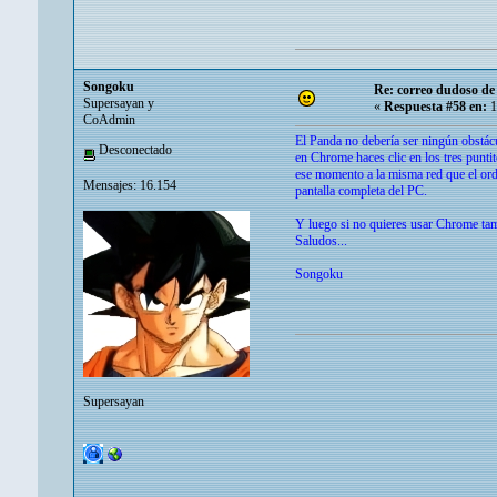
Songoku
Re: correo dudoso de 
Supersayan y
«
Respuesta #58 en:
1
CoAdmin
El Panda no debería ser ningún obstácu
Desconectado
en Chrome haces clic en los tres puntit
ese momento a la misma red que el orde
Mensajes: 16.154
pantalla completa del PC.
Y luego si no quieres usar Chrome ta
Saludos...
Songoku
Supersayan