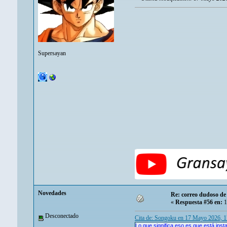
Supersayan
Novedades
Re: correo dudoso de 
«
Respuesta #56 en:
1
Desconectado
Cita de: Songoku en 17 Mayo 2026, 
Lo que significa eso es que está inst