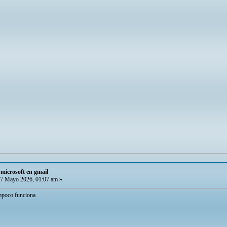
microsoft en gmail
7 Mayo 2026, 01:07 am »
ampoco funciona