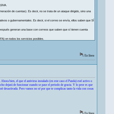
ASIVA.
meración de cuentas). Es decir, no se trata de un ataque dirigido, sino una
tivos o gubernamentales. Es decir, si el correo se envía, ellos saben que SÍ
. Después generan una base con correos que saben que sí tienen cuenta
FA) en todos los servicios posibles.
En línea
Ahora bien, el que el antivirus instalado (en este caso el Panda) esté activo o
dicho dejará de funcionar cuando se pase el periodo de gracia. Y lo peor es que
esté desactivada. Pero vamos no sé por que te complicas tanto la vida con cosas
En línea