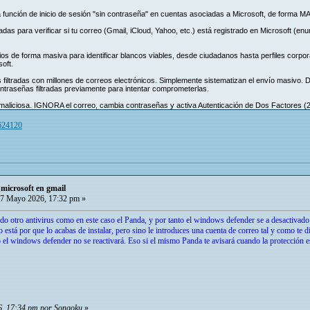
 función de inicio de sesión "sin contraseña" en cuentas asociadas a Microsoft, de forma M
adas para verificar si tu correo (Gmail, iCloud, Yahoo, etc.) está registrado en Microsoft (enu
os de forma masiva para identificar blancos viables, desde ciudadanos hasta perfiles corpora
oft.
 filtradas con millones de correos electrónicos. Simplemente sistematizan el envío masivo
 contraseñas filtradas previamente para intentar comprometerlas.
es maliciosa. IGNORA el correo, cambia contraseñas y activa Autenticación de Dos Factores (2
9624120
microsoft en gmail
7 Mayo 2026, 17:32 pm »
ado otro antivirus como en este caso el Panda, y por tanto el windows defender se a desactivado. 
 está por que lo acabas de instalar, pero sino le introduces una cuenta de correo tal y como te 
do el windows defender no se reactivará. Eso si el mismo Panda te avisará cuando la protección 
6, 17:34 pm por Songoku
»