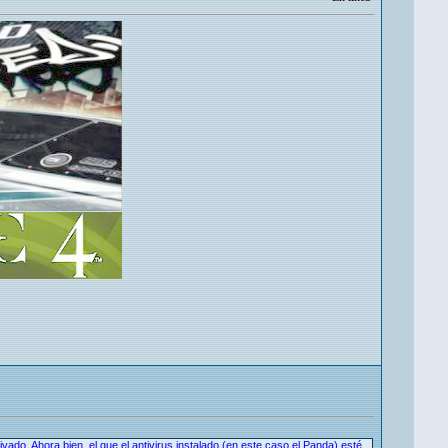
vado. Ahora bien, el que el antivirus instalado (en este caso el Panda) esté