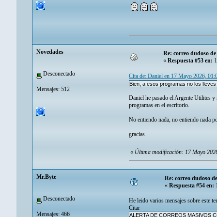
Novedades
Re: correo dudoso de 
«
Respuesta #53 en:
1
Desconectado
Cita de: Danielㅤ en 17 Mayo 2026, 01
Bien, a esos programas no los lleves 
Mensajes: 512
Daniel he pasado el Argente Utilites y
programas en el escritorio.
No entiendo nada, no entiendo nada p
gracias
«
Última modificación: 17 Mayo 202
Mr.Byte
Re: correo dudoso de
«
Respuesta #54 en:
1
Desconectado
He leido varios mensajes sobre este te
Citar
Mensajes: 466
ALERTA DE CORREOS MASIVOS 