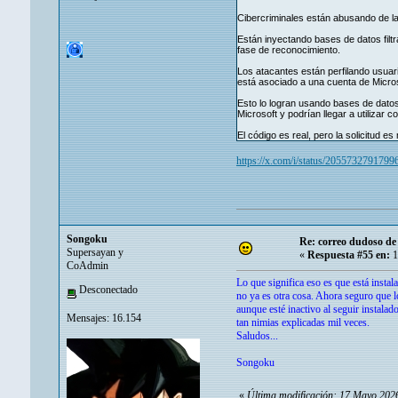
Cibercriminales están abusando de la
Están inyectando bases de datos filtr
fase de reconocimiento.
Los atacantes están perfilando usuari
está asociado a una cuenta de Micros
Esto lo logran usando bases de datos
Microsoft y podrían llegar a utilizar
El código es real, pero la solicitud 
https://x.com/i/status/205573279179
Songoku
Re: correo dudoso de 
Supersayan y
«
Respuesta #55 en:
1
CoAdmin
Lo que significa eso es que está instal
Desconectado
no ya es otra cosa. Ahora seguro que lo
aunque esté inactivo al seguir instala
Mensajes: 16.154
tan nimias explicadas mil veces.
Saludos...
Songoku
«
Última modificación: 17 Mayo 202