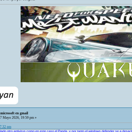
microsoft en gmail
7 Mayo 2026, 19:59 pm »
17:32 pm
alado otro antivirus como en este caso el Panda, y por tanto el windows defender se a desacti