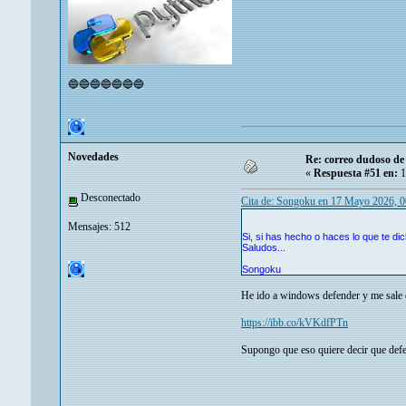
🔵🔵🔵🔵🔵🔵🔵
Novedades
Re: correo dudoso de 
«
Respuesta #51 en:
1
Desconectado
Cita de: Songoku en 17 Mayo 2026, 
Mensajes: 512
Si, si has hecho o haces lo que te di
Saludos...
Songoku
He ido a windows defender y me sale 
https://ibb.co/kVKdfPTn
Supongo que eso quiere decir que defen