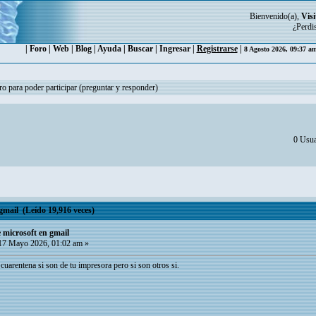
Bienvenido(a),
Visi
¿Perdi
|
Foro
|
Web
|
Blog
|
Ayuda
|
Buscar
|
Ingresar
|
Registrarse
|
8 Agosto 2026, 09:37 a
ro para poder participar (preguntar y responder)
0 Usua
gmail (Leído 19,916 veces)
 microsoft en gmail
7 Mayo 2026, 01:02 am »
cuarentena si son de tu impresora pero si son otros si.