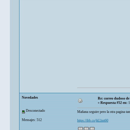
Novedades
Re: correo dudoso de 
«
Respuesta #52 en:
1
Desconectado
Mañana seguire pero la otra pagina t
Mensajes: 512
https://ibb.co/jkLhnt60