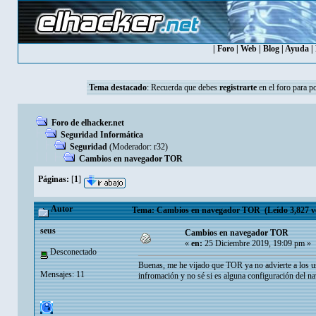
|
Foro
|
Web
|
Blog
|
Ayuda
|
Tema destacado
:
Recuerda que debes
registrarte
en el foro para p
Foro de elhacker.net
Seguridad Informática
Seguridad
(Moderador:
r32
)
Cambios en navegador TOR
Páginas:
[
1
]
Autor
Tema: Cambios en navegador TOR (Leído 3,827 v
seus
Cambios en navegador TOR
«
en:
25 Diciembre 2019, 19:09 pm »
Desconectado
Buenas, me he vijado que TOR ya no advierte a los u
Mensajes: 11
infromación y no sé si es alguna configuración del n