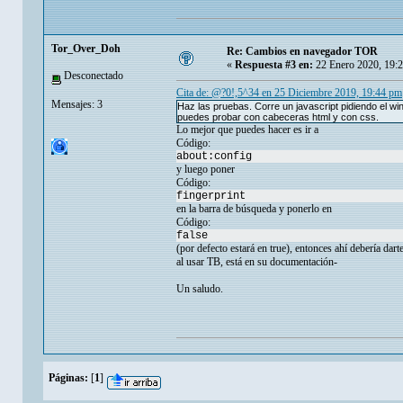
Tor_Over_Doh
Re: Cambios en navegador TOR
«
Respuesta #3 en:
22 Enero 2020, 19:
Desconectado
Cita de: @?0!,5^34 en 25 Diciembre 2019, 19:44 pm
Mensajes: 3
Haz las pruebas. Corre un javascript pidiendo el wi
puedes probar con cabeceras html y con css.
Lo mejor que puedes hacer es ir a
Código:
about:config
y luego poner
Código:
fingerprint
en la barra de búsqueda y ponerlo en
Código:
false
(por defecto estará en true), entonces ahí debería dar
al usar TB, está en su documentación-
Un saludo.
Páginas:
[
1
]