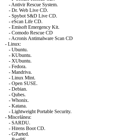
- Antivir Rescue System.
- Dr. Web Live CD.
- Spybot S&D Live CD.
- eScan Life CD.
- Emisoft Emergency Kit.
- Comodo Rescue CD
- Acronis Antimalware Scan CD
- Linux:
- Ubuntu.
- KUbuntu.
- XUbuntu.
- Fedora.
- Mandriva.
- Linux Mint.
- Open SUSE.
- Debian.
- Qubes.
- Whonix.
- Katana.
- Lightweight Portable Security.
- Miscelánea:
- SARDU.
- Hirens Boot CD.
- GParted.
- BartPE.