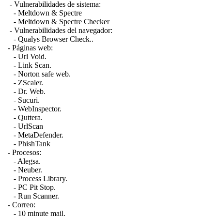
- Vulnerabilidades de sistema:
- Meltdown & Spectre
- Meltdown & Spectre Checker
- Vulnerabilidades del navegador:
- Qualys Browser Check..
- Páginas web:
- Url Void.
- Link Scan.
- Norton safe web.
- ZScaler.
- Dr. Web.
- Sucuri.
- WebInspector.
- Quttera.
- UrlScan
- MetaDefender.
- PhishTank
- Procesos:
- Alegsa.
- Neuber.
- Process Library.
- PC Pit Stop.
- Run Scanner.
- Correo:
- 10 minute mail.