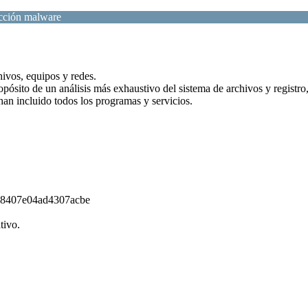
ección malware
hivos, equipos y redes.
opósito de un análisis más exhaustivo del sistema de archivos y registr
an incluido todos los programas y servicios.
e8407e04ad4307acbe
tivo.