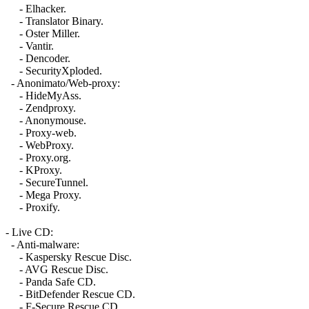
- Elhacker.
- Translator Binary.
- Oster Miller.
- Vantir.
- Dencoder.
- SecurityXploded.
- Anonimato/Web-proxy:
- HideMyAss.
- Zendproxy.
- Anonymouse.
- Proxy-web.
- WebProxy.
- Proxy.org.
- KProxy.
- SecureTunnel.
- Mega Proxy.
- Proxify.
- Live CD:
- Anti-malware:
- Kaspersky Rescue Disc.
- AVG Rescue Disc.
- Panda Safe CD.
- BitDefender Rescue CD.
- F-Secure Rescue CD.