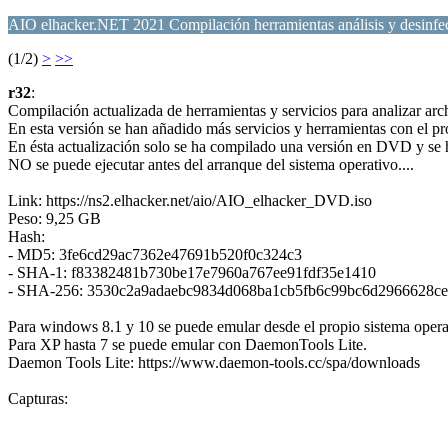
AIO elhacker.NET 2021 Compilación herramientas análisis y desinf
(1/2)
>
>>
r32
:
Compilación actualizada de herramientas y servicios para analizar arc
En esta versión se han añadido más servicios y herramientas con el pr
En ésta actualización solo se ha compilado una versión en DVD y se h
NO se puede ejecutar antes del arranque del sistema operativo....
Link: https://ns2.elhacker.net/aio/AIO_elhacker_DVD.iso
Peso: 9,25 GB
Hash:
- MD5: 3fe6cd29ac7362e47691b520f0c324c3
- SHA-1: f83382481b730be17e7960a767ee91fdf35e1410
- SHA-256: 3530c2a9adaebc9834d068ba1cb5fb6c99bc6d2966628c
Para windows 8.1 y 10 se puede emular desde el propio sistema opera
Para XP hasta 7 se puede emular con DaemonTools Lite.
Daemon Tools Lite: https://www.daemon-tools.cc/spa/downloads
Capturas: