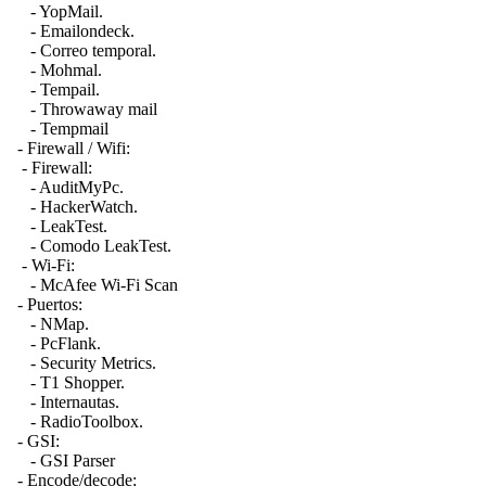
- YopMail.
- Emailondeck.
- Correo temporal.
- Mohmal.
- Tempail.
- Throwaway mail
- Tempmail
- Firewall / Wifi:
- Firewall:
- AuditMyPc.
- HackerWatch.
- LeakTest.
- Comodo LeakTest.
- Wi-Fi:
- McAfee Wi-Fi Scan
- Puertos:
- NMap.
- PcFlank.
- Security Metrics.
- T1 Shopper.
- Internautas.
- RadioToolbox.
- GSI:
- GSI Parser
- Encode/decode: