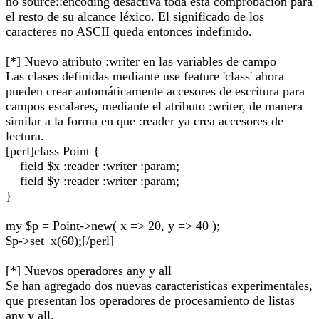
no source::encoding desactiva toda esta comprobación para
el resto de su alcance léxico. El significado de los
caracteres no ASCII queda entonces indefinido.
[*] Nuevo atributo :writer en las variables de campo
Las clases definidas mediante use feature 'class' ahora
pueden crear automáticamente accesores de escritura para
campos escalares, mediante el atributo :writer, de manera
similar a la forma en que :reader ya crea accesores de
lectura.
[perl]class Point {
field $x :reader :writer :param;
field $y :reader :writer :param;
}
my $p = Point->new( x => 20, y => 40 );
$p->set_x(60);[/perl]
[*] Nuevos operadores any y all
Se han agregado dos nuevas características experimentales,
que presentan los operadores de procesamiento de listas
any y all.