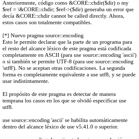
Anteriormente, código como &CORE::chdir($dir) o my
$ref = \&CORE::chdir; $ref->($dir) generaba un error que
decía &CORE::chdir cannot be called directly. Ahora,
estos casos son totalmente compatibles.
[*] Nuevo pragma source::encoding
Esto le permite declarar que la parte de un programa para
el resto del alcance léxico de este pragma está codificada
completamente en ASCII (para use source::encoding 'ascii')
o si también se permite UTF-8 (para use source::encoding
'utf8'). No se aceptan otras codificaciones. La segunda
forma es completamente equivalente a use utf8, y se puede
usar indistintamente.
El propósito de este pragma es detectar de manera
temprana los casos en los que se olvidó especificar use
utf8.
use source::encoding 'ascii' se habilita automáticamente
dentro del alcance léxico de use v5.41.0 o superior.