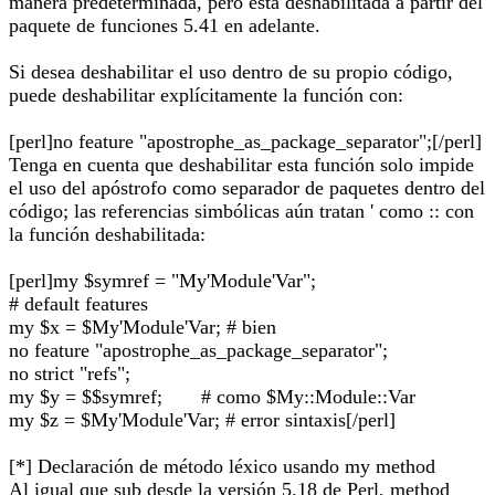
manera predeterminada, pero está deshabilitada a partir del
paquete de funciones 5.41 en adelante.
Si desea deshabilitar el uso dentro de su propio código,
puede deshabilitar explícitamente la función con:
[perl]no feature "apostrophe_as_package_separator";[/perl]
Tenga en cuenta que deshabilitar esta función solo impide
el uso del apóstrofo como separador de paquetes dentro del
código; las referencias simbólicas aún tratan ' como :: con
la función deshabilitada:
[perl]my $symref = "My'Module'Var";
# default features
my $x = $My'Module'Var; # bien
no feature "apostrophe_as_package_separator";
no strict "refs";
my $y = $$symref; # como $My::Module::Var
my $z = $My'Module'Var; # error sintaxis[/perl]
[*] Declaración de método léxico usando my method
Al igual que sub desde la versión 5.18 de Perl, method