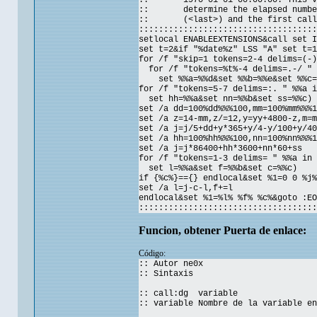
:: 1970-01-01 00:00:00. This val
:: determine the elapsed number 
:: (<last>) and the first call 
::::::::::::::::::::::::::::::::::::
setlocal ENABLEEXTENSIONS&call set I
set t=2&if "%date%z" LSS "A" set t=1
for /f "skip=1 tokens=2-4 delims=(-)
for /f "tokens=%t%-4 delims=.-/ " 
set %%a=%%d&set %%b=%%e&set %%c=
for /f "tokens=5-7 delims=:. " %%a i
set hh=%%a&set nn=%%b&set ss=%%c)
set /a dd=100%dd%%%100,mm=100%mm%%%1
set /a z=14-mm,z/=12,y=yy+4800-z,m=m
set /a j=j/5+dd+y*365+y/4-y/100+y/40
set /a hh=100%hh%%%100,nn=100%nn%%%1
set /a j=j*86400+hh*3600+nn*60+ss
for /f "tokens=1-3 delims= " %%a in 
set l=%%a&set f=%%b&set c=%%c)
if {%c%}=={} endlocal&set %1=0 0 %j%
set /a l=j-c-l,f+=l
endlocal&set %1=%l% %f% %c%&goto :EO
::::::::::::::::::::::::::::::::::::
Funcion, obtener Puerta de enlace:
Código:
:: Autor ne0x
:: Sintaxis
:: call:dg variable
:: variable Nombre de la variable en