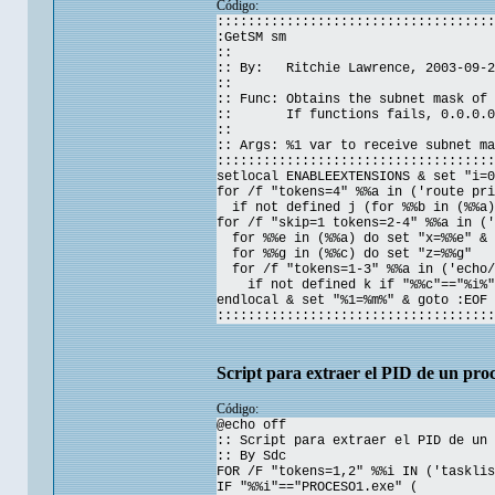
Código:
::::::::::::::::::::::::::::::::::::
:GetSM sm
::
:: By: Ritchie Lawrence, 2003-09-2
::
:: Func: Obtains the subnet mask of 
:: If functions fails, 0.0.0.0 
::
:: Args: %1 var to receive subnet ma
::::::::::::::::::::::::::::::::::::
setlocal ENABLEEXTENSIONS & set "i=0
for /f "tokens=4" %%a in ('route pri
if not defined j (for %%b in (%%a) 
for /f "skip=1 tokens=2-4" %%a in ('
for %%e in (%%a) do set "x=%%e" & 
for %%g in (%%c) do set "z=%%g"
for /f "tokens=1-3" %%a in ('echo/
if not defined k if "%%c"=="%i%" i
endlocal & set "%1=%m%" & goto :EOF
::::::::::::::::::::::::::::::::::::
Script para extraer el PID de un pro
Código:
@echo off
:: Script para extraer el PID de un 
:: By Sdc
FOR /F "tokens=1,2" %%i IN ('tasklis
IF "%%i"=="PROCESO1.exe" (