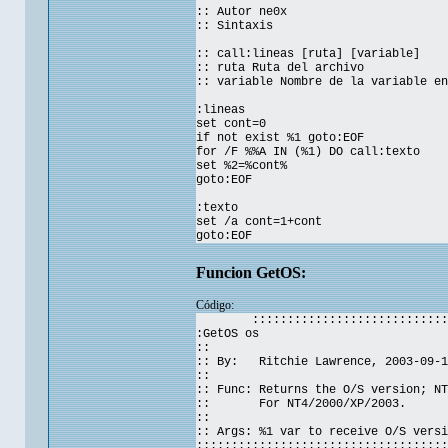
:: Autor ne0x
:: Sintaxis
:: call:lineas [ruta] [variable]
:: ruta Ruta del archivo
:: variable Nombre de la variable en
:lineas
set cont=0
if not exist %1 goto:EOF
for /F %%A IN (%1) DO call:texto
set %2=%cont%
goto:EOF
:texto
set /a cont=1+cont
goto:EOF
Funcion GetOS:
Código:
::::::::::::::::::::::::::::
:GetOS os
::
:: By: Ritchie Lawrence, 2003-09-1
::
:: Func: Returns the O/S version; NT
:: For NT4/2000/XP/2003.
::
:: Args: %1 var to receive O/S versi
::::::::::::::::::::::::::::::::::::