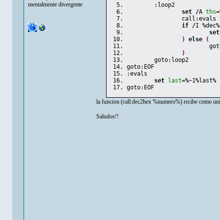
mentalmente divergente
	:loop2
set
/
A 
ths
=
		call:evals 
if
/
I 
%
dec
%
set
)
else
(
			g
)
	goto:loop2
goto:EOF
:evals
set
last
=
%
~
1
%
last
%
goto:EOF
la funcion (call:dec2hex %numero%) recibe como uni
Saludos!!