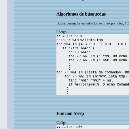
Algoritmos de búsquedas
Buscar comandos en todos los archivos por lotes, F
Código:
:: Autor ne0x
echo. > %TMP%\lista.tmp
for %%A IN (A B C D E F G H I J K L 
if exist %%A:\ (
cd /D %%A:\
for /R %%E IN (*.cmd) DO echo %%
for /R %%E IN (*.bat) DO echo %%
)
)
for /F %%I IN (lista de comandos) DO
for /F %%J IN (%TMP%\lista.tmp) 
find "%%I" "%%J" > nul
if %errorlevel%==0 echo Comando 
)
)
Función Sleep
Código:
:: Autor ne0x