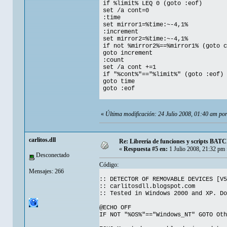
if %limit% LEQ 0 (goto :eof)
set /a cont=0
:time
set mirror1=%time:~-4,1%
:increment
set mirror2=%time:~-4,1%
if not %mirror2%==%mirror1% (goto c
goto increment
:count
set /a cont +=1
if "%cont%"=="%limit%" (goto :eof)
goto time
goto :eof
«
Última modificación: 24 Julio 2008, 01:40 am por 
carlitos.dll
Re: Librería de funciones y scripts BATC
«
Respuesta #5 en:
1 Julio 2008, 21:32 pm 
Desconectado
Código:
Mensajes: 266
:: DETECTOR OF REMOVABLE DEVICES [V5
:: carlitosdll.blogspot.com
:: Tested in Windows 2000 and XP. Do
@ECHO OFF
IF NOT "%OS%"=="Windows_NT" GOTO Oth