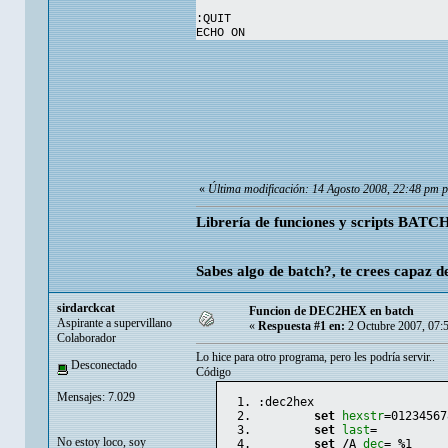
:QUIT
ECHO ON
«
Última modificación: 14 Agosto 2008, 22:48 pm p
Librería de funciones y scripts BATCH
Sabes algo de batch?, te crees capaz d
sirdarckcat
Funcion de DEC2HEX en batch
Aspirante a supervillano
«
Respuesta #1 en:
2 Octubre 2007, 07:
Colaborador
Lo hice para otro programa, pero les podría servir..
Desconectado
Código
Mensajes: 7.029
:dec2hex
set
hexstr
=01234567
set
last
= 
No estoy loco, soy
set
/
A 
dec
= 
%
1