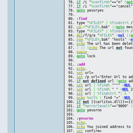
if
 /i "
%
confirm
%
"=="n" 
(
got
if
 /i "
%
confirm
%
"=="cancel"
goto
 yesoryes
:
find
type "
%
FILE
%
" 
|
%
findstr
%
 /
cd
.
>
"
%
FILE
%
.bak" 
||
goto
 mes
type "
%
FILE
%
" 
|
%
findstr
%
 /
del
/f/q/a "
%
FILE
%
" 
>
nul
||
g
ren
 "
%
FILE
%
.bak" "hosts" 
>
n
echo
 The url has been delet
)
||
(
echo
 The url 
not
 foun
pause
goto
 lock
:
add
echo
.
set
 url=
set
 /p url="Enter Url to ad
if
not
defined
 url 
(
goto
 ad
set
 url 
|
%
find
%
 """" 
>
NUL
 
set
 url 
|
%
find
%
 " " 
>
NUL
 2
set
 url 
|
%
findstr
%
 "
|
&
^ 
echo
%
url
%
|
 find "=" 
>
NUL
 
if
not
 [{carlitos.dll}]==[{
if
 "
%
errorlevel
%
"=="9009" 
(
goto
 yesorno
:
yesorno
echo
.
echo
 You joined address to 
set
 confirm=