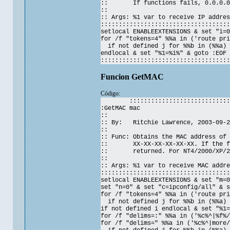
:: If functions fails, 0.0.0.0 
::
:: Args: %1 var to receive IP addres
::::::::::::::::::::::::::::::::::::
setlocal ENABLEEXTENSIONS & set "i=0
for /f "tokens=4" %%a in ('route pri
if not defined j for %%b in (%%a) 
endlocal & set "%1=%i%" & goto :EOF
::::::::::::::::::::::::::::::::::::
Funcion GetMAC
Código:
::::::::::::::::::::::::::::
:GetMAC mac
::
:: By: Ritchie Lawrence, 2003-09-2
::
:: Func: Obtains the MAC address of 
:: XX-XX-XX-XX-XX-XX. If the fun
:: returned. For NT4/2000/XP/2
::
:: Args: %1 var to receive MAC addre
::::::::::::::::::::::::::::::::::::
setlocal ENABLEEXTENSIONS & set "m=0
set "n=0" & set "c=ipconfig/all" & s
for /f "tokens=4" %%a in ('route pri
if not defined j for %%b in (%%a) d
if not defined i endlocal & set "%1=
for /f "delims=:" %%a in ('%c%^|%f%/
for /f "delims=" %%a in ('%c%^|more/