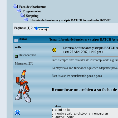
Foro de elhacker.net
Programación
Scripting
Librería de funciones y scripts BATCH Actualizado 26/05/07
Páginas:
[
1
]
2
Autor
Tema: Librería de funciones y scripts BATCH Actua
ne0x
Librería de funciones y scripts BATCH A
«
en:
27 Abril 2007, 14:19 pm »
Desconectado
Bien siempre tuve esta idea de ir recompilando alguno
Mensajes: 270
La mayoria o son funciones o pueden adaptarse para e
Esta lista se ira actualizando poco a poco...
Renombrar un archivo a su fecha de 
Código:
: Sintaxis
: nombrebat archivo_a_renombrar
: Autor ne0x