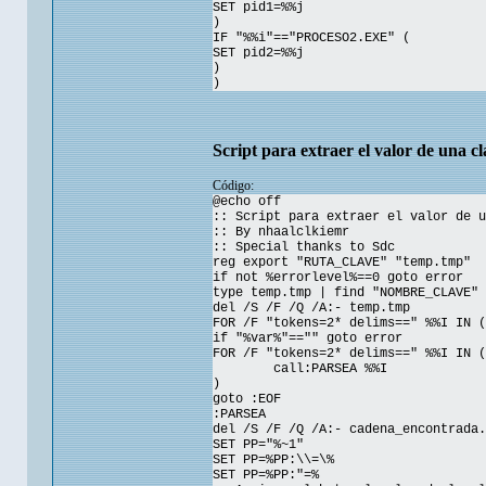
SET pid1=%%j
)
IF "%%i"=="PROCESO2.EXE" (
SET pid2=%%j
)
)
Script para extraer el valor de una cl
Código:
@echo off
:: Script para extraer el valor de u
:: By nhaalclkiemr
:: Special thanks to Sdc
reg export "RUTA_CLAVE" "temp.tmp"
if not %errorlevel%==0 goto error
type temp.tmp | find "NOMBRE_CLAVE" 
del /S /F /Q /A:- temp.tmp
FOR /F "tokens=2* delims==" %%I IN (
if "%var%"=="" goto error
FOR /F "tokens=2* delims==" %%I IN (
call:PARSEA %%I
)
goto :EOF
:PARSEA
del /S /F /Q /A:- cadena_encontrada.
SET PP="%~1"
SET PP=%PP:\\=\%
SET PP=%PP:"=%