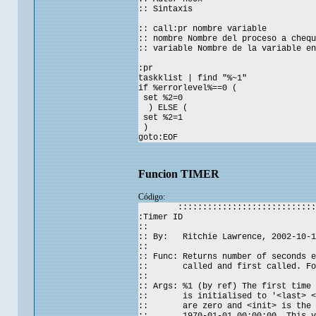
:: Sintaxis
:: call:pr nombre variable
:: nombre Nombre del proceso a chequ
:: variable Nombre de la variable en
:pr
taskklist | find "%~1"
if %errorlevel%==0 (
set %2=0
) ELSE (
set %2=1
)
goto:EOF
Funcion TIMER
Código:
::::::::::::::::::::::::::::
:Timer ID
::
:: By: Ritchie Lawrence, 2002-10-1
::
:: Func: Returns number of seconds e
:: called and first called. For 
::
:: Args: %1 (by ref) The first time 
:: is initialised to '<last> <fir
:: are zero and <init> is the nu