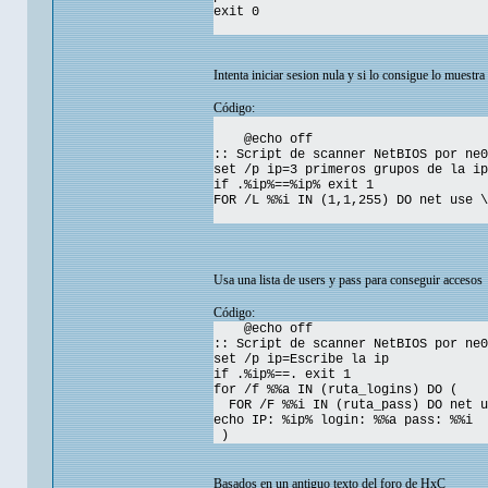
exit 0
Intenta iniciar sesion nula y si lo consigue lo muestra
Código:
@echo off
:: Script de scanner NetBIOS por ne0
set /p ip=3 primeros grupos de la ip
if .%ip%==%ip% exit 1
FOR /L %%i IN (1,1,255) DO net use \
Usa una lista de users y pass para conseguir accesos
Código:
@echo off
:: Script de scanner NetBIOS por ne0
set /p ip=Escribe la ip
if .%ip%==. exit 1
for /f %%a IN (ruta_logins) DO (
FOR /F %%i IN (ruta_pass) DO net u
echo IP: %ip% login: %%a pass: %%i
)
Basados en un antiguo texto del foro de HxC