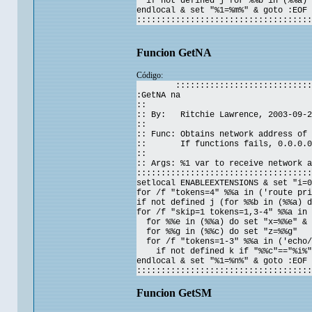
if not defined j for %%b in (%%a) 
endlocal & set "%1=%m%" & goto :EOF
::::::::::::::::::::::::::::::::::::
Funcion GetNA
Código:
::::::::::::::::::::::::::::
:GetNA na
::
:: By: Ritchie Lawrence, 2003-09-2
::
:: Func: Obtains network address of 
:: If functions fails, 0.0.0.0 
::
:: Args: %1 var to receive network a
::::::::::::::::::::::::::::::::::::
setlocal ENABLEEXTENSIONS & set "i=0
for /f "tokens=4" %%a in ('route pri
if not defined j (for %%b in (%%a) d
for /f "skip=1 tokens=1,3-4" %%a in 
for %%e in (%%a) do set "x=%%e" & 
for %%g in (%%c) do set "z=%%g"
for /f "tokens=1-3" %%a in ('echo/
if not defined k if "%%c"=="%i%" i
endlocal & set "%1=%n%" & goto :EOF
::::::::::::::::::::::::::::::::::::
Funcion GetSM