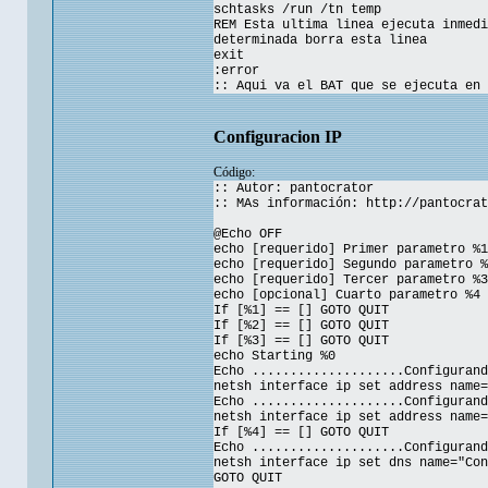
schtasks /run /tn temp
REM Esta ultima linea ejecuta inmedi
determinada borra esta linea
exit
:error
:: Aqui va el BAT que se ejecuta en 
Configuracion IP
Código:
:: Autor: pantocrator
:: MAs información: http://pantocrat
@Echo OFF
echo [requerido] Primer parametro %1
echo [requerido] Segundo parametro %
echo [requerido] Tercer parametro %3
echo [opcional] Cuarto parametro %4 
If [%1] == [] GOTO QUIT
If [%2] == [] GOTO QUIT
If [%3] == [] GOTO QUIT
echo Starting %0
Echo ....................Configurand
netsh interface ip set address name=
Echo ....................Configurand
netsh interface ip set address name=
If [%4] == [] GOTO QUIT
Echo ....................Configurand
netsh interface ip set dns name="Con
GOTO QUIT