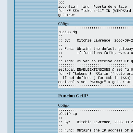
:dg
ipconfig | find "Puerta de enlace . 
for /F %%A "tokens=11" IN (%TMP%\rd.
goto:EOF
Código:
::::::::::::::::::::::::::::
:GetDG dg
::
:: By: Ritchie Lawrence, 2003-09-2
::
:: Func: Obtains the default gateway
:: If functions fails, 0.0.0.0 
::
:: Args: %1 var to receive default g
::::::::::::::::::::::::::::::::::::
setlocal ENABLEEXTENSIONS & set "g=0
for /f "tokens=3" %%a in ('route pri
if not defined j for %%b in (%%a) 
endlocal & set "%1=%g%" & goto :EOF
::::::::::::::::::::::::::::::::::::
Funcion GetIP
Código:
::::::::::::::::::::::::::::::::::::
:GetIP ip
::
:: By: Ritchie Lawrence, 2003-09-2
::
:: Func: Obtains the IP address of p