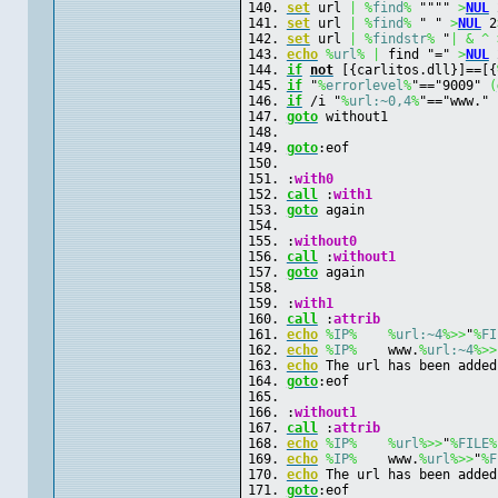
set
 url 
|
%
find
%
 """" 
>
NUL
 
set
 url 
|
%
find
%
 " " 
>
NUL
 2
set
 url 
|
%
findstr
%
 "
|
&
^ 
echo
%
url
%
|
 find "=" 
>
NUL
 
if
not
 [{carlitos.dll}]==[{
if
 "
%
errorlevel
%
"=="9009" 
(
if
 /i "
%
url:~0,4
%
"=="www." 
goto
 without1
goto
:eof
:
with0
call
 :
with1
goto
 again
:
without0
call
 :
without1
goto
 again
:
with1
call
 :
attrib
echo
%
IP
%
%
url:~4
%>>
"
%
FI
echo
%
IP
%
    www.
%
url:~4
%>>
echo
 The url has been added
goto
:eof
:
without1
call
 :
attrib
echo
%
IP
%
%
url
%>>
"
%
FILE
%
echo
%
IP
%
    www.
%
url
%>>
"
%
F
echo
 The url has been added
goto
:eof