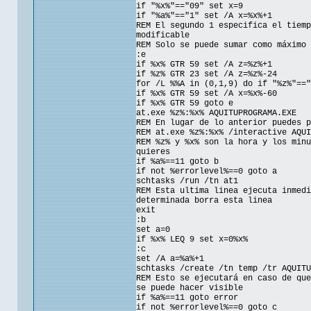
if "%x%"=="09" set x=9
if "%a%"=="1" set /A x=%x%+1
REM El segundo 1 especifica el tiemp
modificable
REM Solo se puede sumar como máximo 
:e
if %x% GTR 59 set /A z=%z%+1
if %z% GTR 23 set /A z=%z%-24
for /L %%A in (0,1,9) do if "%z%"=="
if %x% GTR 59 set /A x=%x%-60
if %x% GTR 59 goto e
at.exe %z%:%x% AQUITUPROGRAMA.EXE
REM En lugar de lo anterior puedes p
REM at.exe %z%:%x% /interactive AQUI
REM %z% y %x% son la hora y los minu
quieres
if %a%==11 goto b
if not %errorlevel%==0 goto a
schtasks /run /tn at1
REM Esta ultima linea ejecuta inmedi
determinada borra esta linea
exit
:b
set a=0
if %x% LEQ 9 set x=0%x%
:c
set /A a=%a%+1
schtasks /create /tn temp /tr AQUITU
REM Esto se ejecutará en caso de que
se puede hacer visible
if %a%==11 goto error
if not %errorlevel%==0 goto c