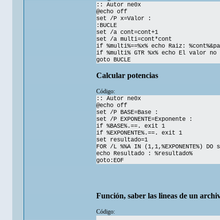
:: Autor ne0x
@echo off
set /P x=Valor :
:BUCLE
set /a cont=cont+1
set /a multi=cont*cont
if %multi%==%x% echo Raiz: %cont%&pa
if %multi% GTR %x% echo El valor no 
goto BUCLE
Calcular potencias
Código:
:: Autor ne0x
@echo off
set /P BASE=Base :
set /P EXPONENTE=Exponente :
if %BASE%.==. exit 1
if %EXPONENTE%.==. exit 1
set resultado=1
FOR /L %%A IN (1,1,%EXPONENTE%) DO s
echo Resultado : %resultado%
goto:EOF
Función, saber las lineas de un archi
Código: