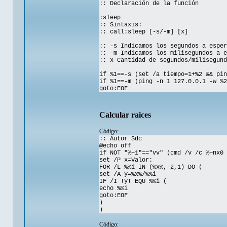
:: Declaración de la función
:sleep
:: Sintaxis:
:: call:sleep [-s/-m] [x]
:: -s Indicamos los segundos a esper
:: -m Indicamos los milisegundos a e
:: x Cantidad de segundos/milisegund
if %1==-s (set /a tiempo=1+%2 && pin
if %1==-m (ping -n 1 127.0.0.1 -w %2
goto:EOF
Calcular raices
Código:
:: Autor Sdc
@echo off
if NOT "%~1"=="vv" (cmd /v /c %~nx0 
set /P x=Valor:
FOR /L %%i IN (%x%,-2,1) DO (
set /A y=%x%/%%i
IF /I !y! EQU %%i (
echo %%i
goto:EOF
)
)
Código: