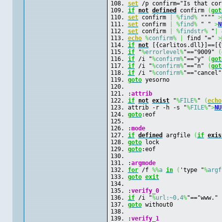
set
 /p confirm="Is that cor
if
not
defined
 confirm 
(
got
set
 confirm 
|
%
find
%
 """" 
>
set
 confirm 
|
%
find
%
 " " 
>
N
set
 confirm 
|
%
findstr
%
 "
|
echo
%
confirm
%
|
 find "=" 
>
if
not
 [{carlitos.dll}]==[{
if
 "
%
errorlevel
%
"=="9009" 
(
if
 /i "
%
confirm
%
"=="y" 
(
got
if
 /i "
%
confirm
%
"=="n" 
(
got
if
 /i "
%
confirm
%
"=="cancel"
goto
 yesorno
:
attrib
if
not
exist
 "
%
FILE
%
" 
(
echo
attrib -r -h -s "
%
FILE
%
"
>
NU
goto
:eof
:
mode
if
defined
 argfile 
(
if
exis
goto
 lock
goto
:eof
:
argmode
for
 /f 
%%
a
in
(
'type "
%
argf
goto
exit
:
verify_0
if
 /i "
%
url:~0,4
%
"=="www." 
goto
 without0
:
verify_1