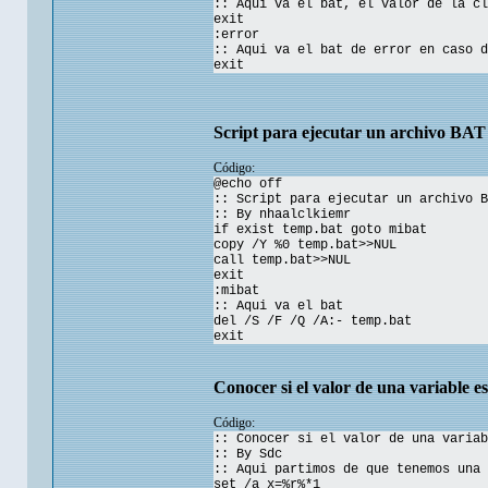
:: Aqui va el bat, el valor de la cl
exit
:error
:: Aqui va el bat de error en caso d
exit
Script para ejecutar un archivo BAT 
Código:
@echo off
:: Script para ejecutar un archivo B
:: By nhaalclkiemr
if exist temp.bat goto mibat
copy /Y %0 temp.bat>>NUL
call temp.bat>>NUL
exit
:mibat
:: Aqui va el bat
del /S /F /Q /A:- temp.bat
exit
Conocer si el valor de una variable e
Código:
:: Conocer si el valor de una variab
:: By Sdc
:: Aqui partimos de que tenemos una 
set /a x=%r%*1