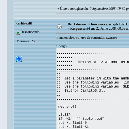
«
Última modificación: 5 Septiembre 2008, 19:35 pm 
carlitos.dll
Re: Librería de funciones y scripts BATC
«
Respuesta #4 en:
22 Junio 2008, 00:08 a
Desconectado
Función sleep sin uso de comandos externos
Mensajes: 266
Código:
::::::::::::::::::::::::::::::::::::
:::::::: 
:::::::: FUNCTION SLEEP WITHOUT USIN
:::::::: 
::::::::::::::::::::::::::::::::::::
::
:: Get a parameter 1% with the nu
:: Use the following variables: li
:: Use the following variables: SL
:: $author Car
::
::::::::::::::::::::::::::::::::::::
@echo off
:SLEEP
if "%1"=="" (goto :eof)
set /a limit=0
set /a limit=%1