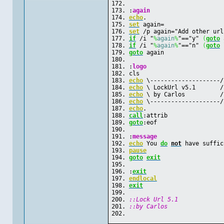
:
again
echo
.
set
 again=
set
 /p again="Add other url
if
 /i "
%
again
%
"=="y" 
(
goto
 
if
 /i "
%
again
%
"=="n" 
(
goto
 
goto
 again
:
logo
cls
echo
 \--------------------/
echo
 \ LockUrl v5.1       /
echo
 \ by Carlos          /
echo
 \--------------------/
echo
.
call
:attrib
goto
:eof
:
message
echo
 You 
do
not
 have suffic
pause
goto
exit
:
exit
endlocal
exit
::Lock Url 5.1
::by Carlos 