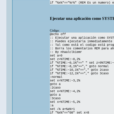
if "%x%"=="%r%" (REM Es un numero) e
Ejecutar una aplicación como SYS
Código:
@echo off
:: Ejecutar una aplicación como SYST
:: Puedes ejecutarla inmediatamente 
:: Tal como está el codigo está prog
:: Borra los comentarios REM para ah
:: By nhaalclkiemr
set a=0
set z=%TIME:~0,2%
if "%TIME:~0,1%"==" " set z=0%TIME:~
if "%TIME:~8,1%"=="," goto normal
if "%TIME:~10,1%"=="," goto 2caso
if "%TIME:~12,1%"=="," goto 3caso
:normal
set x=%TIME:~3,2%
goto a
:2caso
set x=%TIME:~4,2%
goto a
:3caso
set x=%TIME:~5,2%
:a
set /A a=%a%+1
if "%x%"=="08" set x=8