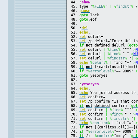
:
show
type "
%
FILE
%
" 
|
%
findstr
%
 /
pause
goto
 lock
goto
:eof
:
del
echo
.
set
 delurl=
set
 /p delurl="Enter Url to
if
not
defined
 delurl 
(
goto
set
 delurl 
|
%
find
%
 """" 
>
N
set
 delurl 
|
%
find
%
 " " 
>
NU
set
 delurl 
|
%
findstr
%
 "
|
&
echo
%
delurl
%
|
 find "=" 
>
N
if
not
 [{carlitos.dll}]==[{
if
 "
%
errorlevel
%
"=="9009" 
(
goto
 yesoryes
:
yesoryes
echo
.
echo
 You joined address to 
set
 confirm=
set
 /p confirm="Is that cor
if
not
defined
 confirm 
(
got
set
 confirm 
|
%
find
%
 """" 
>
set
 confirm 
|
%
find
%
 " " 
>
N
set
 confirm 
|
%
findstr
%
 "
|
echo
%
confirm
%
|
 find "=" 
>
if
not
 [{carlitos.dll}]==[{
if
 "
%
errorlevel
%
"=="9009" 
(
if
 /i "
%
confirm
%
"=="y" 
(
got