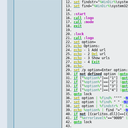
set
 findstr="
%
WinDir
%
\syste
set
 find="
%
WinDir
%
\system32
:
start
call
 :
logo
call
 :
mode
exit
:
lock
call
 :
logo
set
 option=
echo
 Options:
echo
 - 1 Add url
echo
 - 2 
Del
 url
echo
 - 3 Show urls
echo
 - 4 
Exit
echo
.
set
 /p option=Enter option:
if
not
defined
 option 
(
goto
if
 ["
%
option
%
"]==["1"] 
(
got
if
 ["
%
option
%
"]==["2"] 
(
got
if
 ["
%
option
%
"]==["3"] 
(
got
if
 ["
%
option
%
"]==["4"] 
(
got
goto
 lock
set
 option 
|
%
find
%
 """" 
>
N
set
 option 
|
%
find
%
 " " 
>
NU
set
 option 
|
%
findstr
%
 "
|
&
echo
%
option
%
|
 find "=" 
>
N
if
not
 [{carlitos.dll}]==[{
if
 "
%
errorlevel
%
"=="9009" 
(
goto
 lock