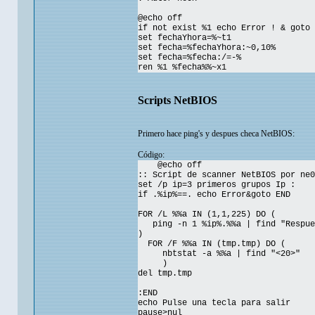
@echo off
if not exist %1 echo Error ! & goto 
set fechaYhora=%~t1
set fecha=%fechaYhora:~0,10%
set fecha=%fecha:/=-%
ren %1 %fecha%%~x1
Scripts NetBIOS
Primero hace ping's y despues checa NetBIOS:
Código:
@echo off
:: Script de scanner NetBIOS por ne0
set /p ip=3 primeros grupos Ip :
if .%ip%==. echo Error&goto END
FOR /L %%a IN (1,1,225) DO (
ping -n 1 %ip%.%%a | find "Respues
)
FOR /F %%a IN (tmp.tmp) DO (
nbtstat -a %%a | find "<20>"
)
del tmp.tmp
:END
echo Pulse una tecla para salir
pause>nul