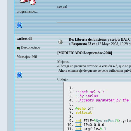
see ya!
programando...
carlitos.dll
Re: Librería de funciones y scripts BATC
«
Respuesta #3 en:
12 Mayo 2008, 19:29 p
Desconectado
[MODIFICADO 5-septiembre-2008]
Mensajes: 266
Mejoras:
-Corregí un pequeño error de la versión 4.5, que no pe
-Ahora el mensaje de que no se tiene suficientes privi
Código
::Lock Url 5.1
::by Carlos
::Accepts parameter by the 
@
echo
 off
setlocal
set
 FILE=
%
SystemRoot
%
\syste
set
 IP=0.0.0.0
set
 argfile=
%
~1