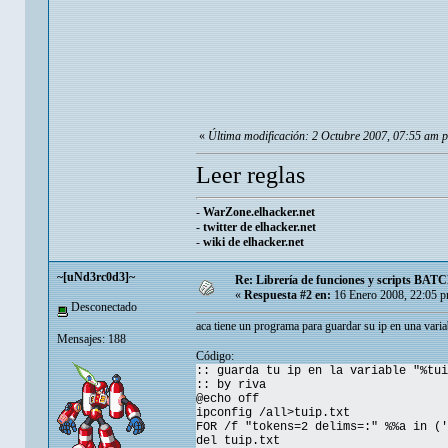
«
Última modificación: 2 Octubre 2007, 07:55 am p
Leer reglas
-
WarZone.elhacker.net
-
twitter de elhacker.net
-
wiki de elhacker.net
~[uNd3rc0d3]~
Re: Librería de funciones y scripts BATC
«
Respuesta #2 en:
16 Enero 2008, 22:05 
Desconectado
aca tiene un programa para guardar su ip en una varia
Mensajes: 188
Código:
:: guarda tu ip en la variable "%tui
:: by riva
@echo off
ipconfig /all>tuip.txt
FOR /f "tokens=2 delims=:" %%a in ('
del tuip.txt