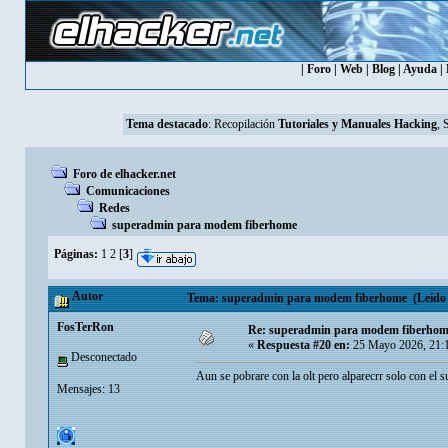
|
Foro
|
Web
|
Blog
|
Ayuda
|
Tema destacado
:
Recopilación
Tutoriales y Manuales Hacking
, 
Foro de elhacker.net
Comunicaciones
Redes
superadmin para modem fiberhome
Páginas:
1
2
[
3
]
Autor
Tema: superadmin para modem fiberhome (Leído 1
FosTerRon
Re: superadmin para modem fiberho
«
Respuesta #20 en:
25 Mayo 2026, 21:
Desconectado
Aun se pobrare con la olt pero alparecrr solo con el 
Mensajes: 13