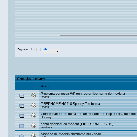
Páginas:
1
2
[
3
]
Mensajes similares
Asunto
Problema conexion Wifi con router fiberhome de movistar
Redes
FIBERHOME HG110 Speedy Telefonica.
Redes
Como scanear pc detras de un modem con la ip publica del mo
Hacking
como desbloqueo modem (FIBERHOME HG110)
Windows
flasheao de modem fiberhome brickeado