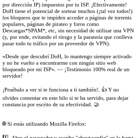
por dirección IP) impuestos por tu ISP. ¡Efectivamente!
DoH tiene el potencial de sortear muchos (¡tal vez todos!)
los bloqueos que te impiden acceder a páginas de torrents
populares, páginas de pirateo y foros como
Descargas*SPAM*, etc, sin necesidad de utilizar una VPN
(y, por ende, evitando el riesgo y la paranoia que conlleva
pasar todo tu tráfico por un proveedor de VPN).
«Desde que descubrí DoH, lo mantengo siempre activado
y no he vuelto a encontrarme con ningún sitio web
bloqueado por mi ISP». — ¡Testimonio 100% real de un
servidor!
¡Pruébalo a ver si te funciona a ti también!. 👍 Y no
olvides comentar en este hilo si te ha servido, para dejar
constancia por escrito de su efectividad. 🤝
🌐 Si estás utilizando Mozilla Firefox:
1️⃣. Abre el navegador y escribe "about:config" en la barra