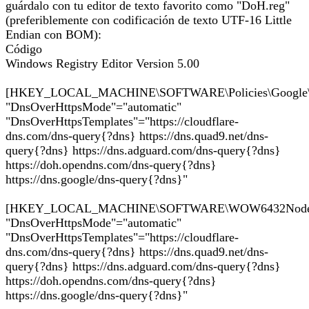
guárdalo con tu editor de texto favorito como "DoH.reg"
(preferiblemente con codificación de texto UTF-16 Little
Endian con BOM):
Código
Windows Registry Editor Version 5.00
[HKEY_LOCAL_MACHINE\SOFTWARE\Policies\Google\
"DnsOverHttpsMode"="automatic"
"DnsOverHttpsTemplates"="https://cloudflare-
dns.com/dns-query{?dns} https://dns.quad9.net/dns-
query{?dns} https://dns.adguard.com/dns-query{?dns}
https://doh.opendns.com/dns-query{?dns}
https://dns.google/dns-query{?dns}"
[HKEY_LOCAL_MACHINE\SOFTWARE\WOW6432Node\Pol
"DnsOverHttpsMode"="automatic"
"DnsOverHttpsTemplates"="https://cloudflare-
dns.com/dns-query{?dns} https://dns.quad9.net/dns-
query{?dns} https://dns.adguard.com/dns-query{?dns}
https://doh.opendns.com/dns-query{?dns}
https://dns.google/dns-query{?dns}"