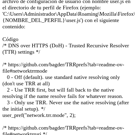
archivo de configuración de usuario con nombre user.js en
el directorio de tu perfil de Firefox (ejemplo:
'C:\Users\Administrador\AppData\Roaming\Mozilla\Firefox\
{NOMBRE_DEL_PERFIL}\user.js') con el siguiente
contenido:
Código
/* DNS over HTTPS (DoH) - Trusted Recursive Resolver
(TTR) settings */
/* https://github.com/bagder/TRRprefs?tab=readme-ov-
file#networktrrmode
0 - Off (default). use standard native resolving only
(don't use TRR at all)
2 - Use TRR first, but will fall back to the native
resolving if the name resolve fails for whatever reason.
3 - Only use TRR. Never use the native resolving (after
the initial setup). */
user_pref("network.trr.mode", 2);
/* https://github.com/bagder/TRRprefs?tab=readme-ov-
file#networktrruri */