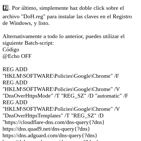
2️⃣. Por último, simplemente haz doble click sobre el
archivo "DoH.reg" para instalar las claves en el Registro
de Windows, y listo.
Alternativamente a todo lo anterior, puedes utilizar el
siguiente Batch-script:
Código
@Echo OFF
REG ADD
"HKLM\SOFTWARE\Policies\Google\Chrome" /F
REG ADD
"HKLM\SOFTWARE\Policies\Google\Chrome" /V
"DnsOverHttpsMode" /T "REG_SZ" /D "automatic" /F
REG ADD
"HKLM\SOFTWARE\Policies\Google\Chrome" /V
"DnsOverHttpsTemplates" /T "REG_SZ" /D
"https://cloudflare-dns.com/dns-query{?dns}
https://dns.quad9.net/dns-query{?dns}
https://dns.adguard.com/dns-query{?dns}