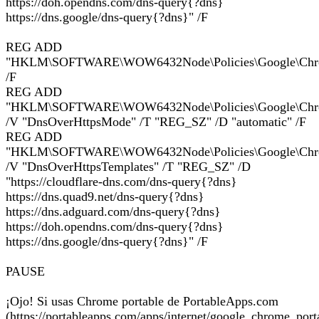
https://doh.opendns.com/dns-query{?dns}
https://dns.google/dns-query{?dns}" /F
REG ADD
"HKLM\SOFTWARE\WOW6432Node\Policies\Google\Chr
/F
REG ADD
"HKLM\SOFTWARE\WOW6432Node\Policies\Google\Chr
/V "DnsOverHttpsMode" /T "REG_SZ" /D "automatic" /F
REG ADD
"HKLM\SOFTWARE\WOW6432Node\Policies\Google\Chr
/V "DnsOverHttpsTemplates" /T "REG_SZ" /D
"https://cloudflare-dns.com/dns-query{?dns}
https://dns.quad9.net/dns-query{?dns}
https://dns.adguard.com/dns-query{?dns}
https://doh.opendns.com/dns-query{?dns}
https://dns.google/dns-query{?dns}" /F
PAUSE
¡Ojo! Si usas Chrome portable de PortableApps.com
(https://portableapps.com/apps/internet/google_chrome_port