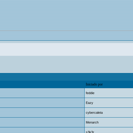
Iniciado por
feddie
Eazy
cybercaleta
Menarch
s3k3r