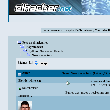
Tema destacado
:
Recopilación
Tutoriales y Manuales 
Foro de elhacker.net
Programación
Python
(Moderador:
Danielㅤ
)
Nuevo en el foro
Páginas:
[
1
]
Autor
Tema: Nuevo en el foro (Leído 6,653 v
Blonde_white_cat
Nuevo en el for
«
en:
18 Abril 2
Desconectado
Buenos dias, tardes o noches, me prese
Mensajes: 2