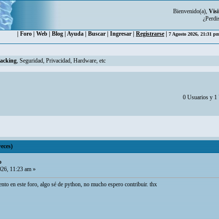
Bienvenido(a),
Visi
¿Perdi
|
Foro
|
Web
|
Blog
|
Ayuda
|
Buscar
|
Ingresar
|
Registrarse
|
7 Agosto 2026, 21:31 
Hacking
, Seguridad, Privacidad, Hardware, etc
0 Usuarios y 1 
eces)
o
026, 11:23 am »
nto en este foro, algo sé de python, no mucho espero contribuir. thx