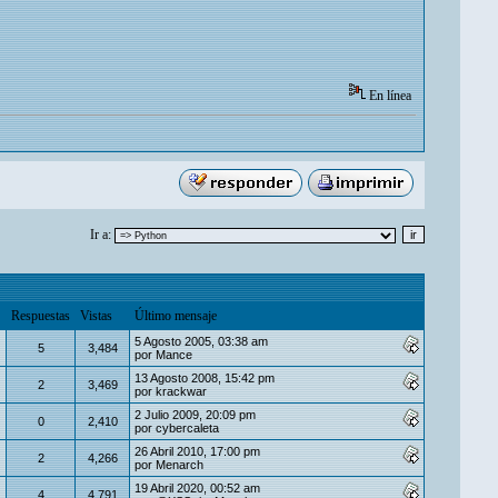
En línea
Ir a:
Respuestas
Vistas
Último mensaje
5 Agosto 2005, 03:38 am
5
3,484
por
Mance
13 Agosto 2008, 15:42 pm
2
3,469
por
krackwar
2 Julio 2009, 20:09 pm
0
2,410
por
cybercaleta
26 Abril 2010, 17:00 pm
2
4,266
por
Menarch
19 Abril 2020, 00:52 am
4
4,791