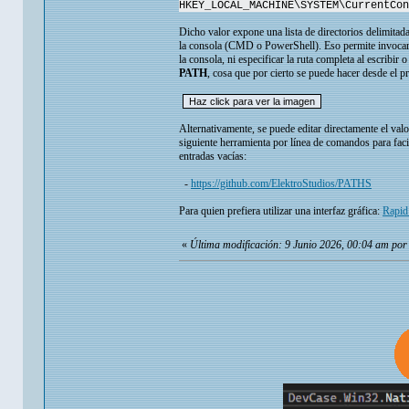
HKEY_LOCAL_MACHINE\SYSTEM\CurrentCon
Dicho valor expone una lista de directorios delimit
la consola (CMD o PowerShell). Eso permite invoca
la consola, ni especificar la ruta completa al escribir 
PATH
, cosa que por cierto se puede hacer desde el p
Alternativamente, se puede editar directamente el val
siguiente herramienta por línea de comandos para facili
entradas vacías:
-
https://github.com/ElektroStudios/PATHS
Para quien prefiera utilizar una interfaz gráfica:
Rapid
«
Última modificación: 9 Junio 2026, 00:04 am por