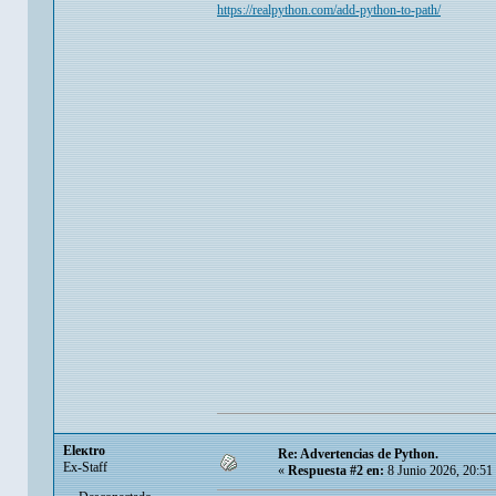
https://realpython.com/add-python-to-path/
Eleкtro
Re: Advertencias de Python.
Ex-Staff
«
Respuesta #2 en:
8 Junio 2026, 20:51