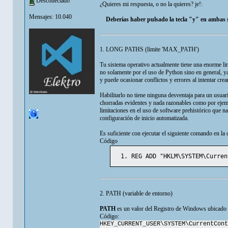
Desconectado
¿Quieres mi respuesta, o no la quieres? je!:
Mensajes: 10.040
Deberías haber pulsado la tecla "y" en ambas s
1. LONG PATHS (límite 'MAX_PATH')
Tu sistema operativo actualmente tiene una enorme limi
no solamente por el uso de Python sino en general, ya
y puede ocasionar conflictos y errores al intentar crea
Habilitarlo no tiene ninguna desventaja para un usuari
chorradas evidentes y nada razonables como por ejempl
limitaciones en el uso de software prehistórico que na
configuración de inicio automatizada.
Es suficiente con ejecutar el siguiente comando en la 
Código
REG ADD "HKLM\SYSTEM\Curren
2. PATH (variable de entorno)
PATH
es un valor del Registro de Windows ubicado 
Código:
HKEY_CURRENT_USER\SYSTEM\CurrentCont