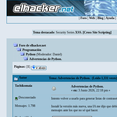
|
Foro
|
Web
|
Blog
|
Ayuda
|
Tema destacado
:
Security Series.
XSS. [Cross Site Scripting]
Foro de elhacker.net
Programación
Python
(Moderador:
Danielㅤ
)
Advertencias de Python.
Páginas:
[
1
]
Autor
Tema: Advertencias de Python. (Leído 1,331 veces)
Tachikomaia
Advertencias de Python.
«
en:
3 Junio 2026, 22:18 pm »
Desconectado
Intento volver a usarlo para generar listas de contras
Mensajes: 1.798
Instalé la versión más nueva, una IA me dijo que deb
mensajes ante los que no sé qué hacer.