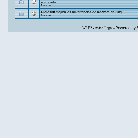
navegador
Noticias
Microsoft mejora las advertencias de malware en Bing
Noticias
WAP2
-
Aviso Legal
-
Powered by 