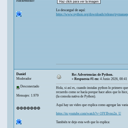
Hackentifiko!
Lo descargué de aquí:
https://www.python.org/downloads/release/pymanag
Danielㅤ
Re: Advertencias de Python.
Moderador
«
Respuesta #1 en:
4 Junio 2026, 00:41
Desconectado
Hola, si así es, cuando instalas python lo primero que 
recuerdo como se hacía porque hace años que lo hice,
Mensajes: 1.979
(la consola nativa de Python).
Aquí hay un video que explica como agregar las varia
🔵🔵🔵🔵🔵🔵🔵
https://m.youtube.com/watch?v=19YBvno2n_U
También te dejo esta web que lo explica: