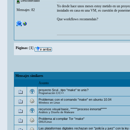
Desconectado
Yo desde hace unos meses estoy metido en un proyect
Mensajes: 82
instalado en casa en una VM, es cuestión de ponerme
Que workflows recomendais?
Páginas:
[
1
]
Mensajes similares
Asunto
proyecto Scul...tipo "make" te unis?
Programación C/C++
Problemas con el comando "make" en ubuntu 10.04
Wireless en Linux
recursos visual basic, """"""proceso inmortal"""""
Análisis y Diseño de Malware
Problema al compliar Tor "make"
GNU/Linux
Las plataformas digitales rechazan ser "policía y juez" con la ley