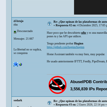
el-brujo
Re: ¿Que opinan de las plataformas de auto
ehn
«
Respuesta #2 en:
4 Diciembre 2025, 17:05 
Desconectado
Hace poco que he descubierto
n8n
y es una maravilla
pones tu y las API que utilices.
Mensajes: 21.667
Tengo pendiente probar
Huginn
https://github.com/huginn/huginn
La libertad no se suplica,
se conquista
Home Assistant también va muy bien, muy popular.
He usado anteriormente IFTTT, Feedly, PipeDream, Be
sodark
Re: ¿Que opinan de las plataformas de auto
«
Respuesta #3 en:
2 Enero 2026, 22:14 pm »