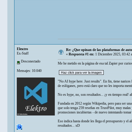
Eleкtro
Re: ¿Que opinan de las plataformas de auto
Ex-Staff
«
Respuesta #1 en:
1 Diciembre 2025, 03:42 
Desconectado
Me he metido en la página de esa tal Zapier por curios
Mensajes: 10.040
"No AI hype here. Just results". En fin, tiene narice
de eslóganes, pero está claro que no les importa ment
No es hype, no, son resultados... ¡y en tiempo real! 
Fundada en 2012 según Wikipedia, pero para ser una 
que solo tenga 259 reseñas en TrustPilot, muy malas 
promociones incubiertas - de nuevo intentando tomar 
Eso indica hasta donde les llega el presupuesto y el
resultados... xD