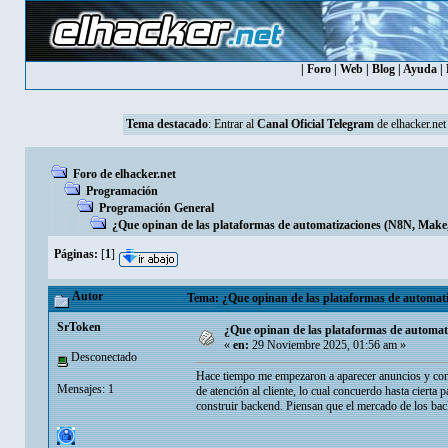
|
Foro
|
Web
|
Blog
|
Ayuda
|
Tema destacado
: Entrar al
Canal Oficial Telegram
de elhacker.net
Foro de elhacker.net
Programación
Programación General
¿Que opinan de las plataformas de automatizaciones (N8N, Make, 
Páginas:
[
1
]
Autor
Tema: ¿Que opinan de las plataformas de automatiz
SrToken
¿Que opinan de las plataformas de automati
«
en:
29 Noviembre 2025, 01:56 am »
Desconectado
Hace tiempo me empezaron a aparecer anuncios y con
Mensajes: 1
de atención al cliente, lo cual concuerdo hasta ciert
construir backend. Piensan que el mercado de los bac