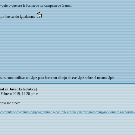
o quiero que sea la forma de mi campana de Gauss.
seguir buscando igualmente
as es como utilizar un lápiz para hacer un dibujo de ese lápiz sobre el mismo lápiz.
al en Java [Estadística]
Febrero 2019, 14:20 pm »
ipio me sirve:
g/computer-programming/programming-natural-simulations/programming-randomness/a/normal