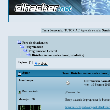
Tema destacado
:
(TUTORIAL) Aprende a emular
Sentin
Foro de elhacker.net
Programación
Programación General
Distribución normal en Java [Estadística]
Páginas:
[
1
]
Autor
Tema: Distribución normal en Java [Es
JonaLamper
Distribución normal 
«
en:
19 Febrero 2019
Desconectado
¡Buenos días!
Mensajes: 394
Estoy tratando de programar (o buscar 
https://es.wikipedia.org/wiki/Distri