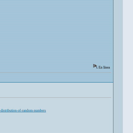
En línea
-distribution-of-random-numbers