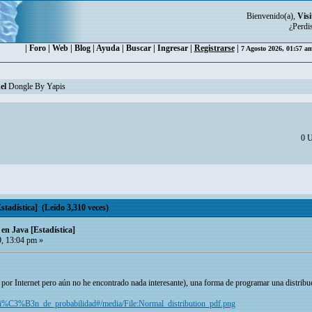
Bienvenido(a),
Visi
¿Perdi
|
Foro
|
Web
|
Blog
|
Ayuda
|
Buscar
|
Ingresar
|
Registrarse
|
7 Agosto 2026, 01:57 a
el
Dongle By Yapis
0 U
tadística] (Leído 3,310 veces)
en Java [Estadística]
, 13:04 pm »
por Internet pero aún no he encontrado nada interesante), una forma de programar una distribuci
buci%C3%B3n_de_probabilidad#/media/File:Normal_distribution_pdf.png