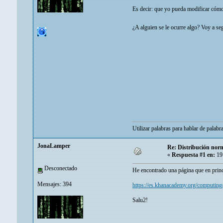
Es decir: que yo pueda modificar cóm
¿A alguien se le ocurre algo? Voy a 
Utilizar palabras para hablar de palabr
JonaLamper
Re: Distribución norm
«
Respuesta #1 en:
19 
Desconectado
He encontrado una página que en princ
Mensajes: 394
https://es.khanacademy.org/computin
Salu2!