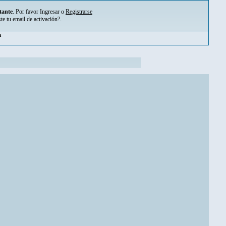
tante
. Por favor
Ingresar
o
Registrarse
ste tu
email de activación?
.
m