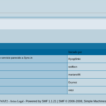
Iniciado por
ervicio parecido a Sync.in
RyogiShiki
wolfbcn
mariano96
Exynoz
mitzi
WAP2
-
Aviso Legal
-
Powered by SMF 1.1.21
|
SMF © 2006-2008, Simple Machines