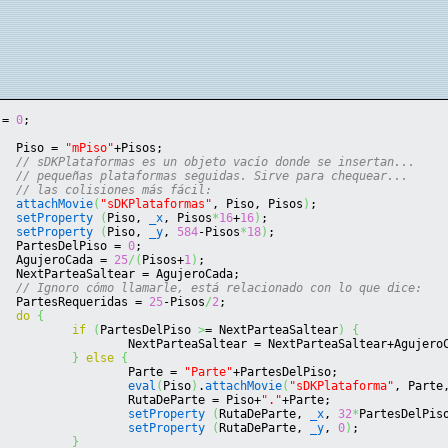
 = 
0
;
	Piso = 
"mPiso"
+Pisos;
// sDKPlataformas es un objeto vacío donde se insertan...
// pequeñas plataformas seguidas. Sirve para chequear...
// las colisiones más fácil:
attachMovie
(
"sDKPlataformas"
, Piso, Pisos
)
;
setProperty
(
Piso, 
_x
, Pisos
*
16
+
16
)
;
setProperty
(
Piso, 
_y
, 
584
-Pisos
*
18
)
;
	PartesDelPiso = 
0
;
	AgujeroCada = 
25
/
(
Pisos+
1
)
;
	NextParteaSaltear = AgujeroCada;
// Ignoro cómo llamarle, está relacionado con lo que dice:
	PartesRequeridas = 
25
-Pisos
/
2
;
do
{
if
(
PartesDelPiso 
>
= NextParteaSaltear
)
{
			NextParteaSaltear = NextParteaSaltear+Agujero
}
else
{
			Parte = 
"Parte"
+PartesDelPiso;
eval
(
Piso
)
.
attachMovie
(
"sDKPlataforma"
, Parte
			RutaDeParte = Piso+
"."
+Parte;
setProperty
(
RutaDeParte, 
_x
, 
32
*
PartesDelPis
setProperty
(
RutaDeParte, 
_y
, 
0
)
;
}