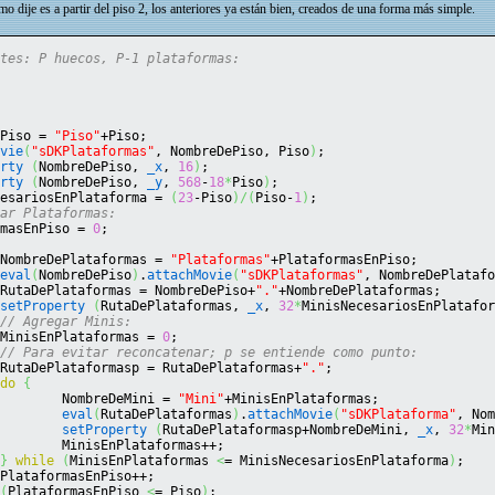
 dije es a partir del piso 2, los anteriores ya están bien, creados de una forma más simple.
ntes: P huecos, P-1 plataformas:
:
ePiso = 
"Piso"
+Piso;
ovie
(
"sDKPlataformas"
, NombreDePiso, Piso
)
;
erty
(
NombreDePiso, 
_x
, 
16
)
;
erty
(
NombreDePiso, 
_y
, 
568
-
18
*
Piso
)
;
cesariosEnPlataforma = 
(
23
-Piso
)
/
(
Piso-
1
)
;
gar Plataformas:
rmasEnPiso = 
0
;
		NombreDePlataformas = 
"Plataformas"
+PlataformasEnPiso;
eval
(
NombreDePiso
)
.
attachMovie
(
"sDKPlataformas"
, NombreDePlataf
		RutaDePlataformas = NombreDePiso+
"."
+NombreDePlataformas;
setProperty
(
RutaDePlataformas, 
_x
, 
32
*
MinisNecesariosEnPlatafo
// Agregar Minis:
		MinisEnPlataformas = 
0
;
// Para evitar reconcatenar; p se entiende como punto:
		RutaDePlataformasp = RutaDePlataformas+
"."
;
do
{
			NombreDeMini = 
"Mini"
+MinisEnPlataformas;
eval
(
RutaDePlataformas
)
.
attachMovie
(
"sDKPlataforma"
, No
setProperty
(
RutaDePlataformasp+NombreDeMini, 
_x
, 
32
*
Mi
			MinisEnPlataformas++;
}
while
(
MinisEnPlataformas 
<
= MinisNecesariosEnPlataforma
)
;
		PlataformasEnPiso++;
(
PlataformasEnPiso 
<
= Piso
)
;