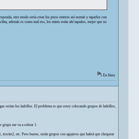
esponda, otro modo sería crear los pisos enteros así nomás y taparlos con
acilita, además es como mal eso, los minis están ahí tapados, mejor que no
En línea
as serían los ladrillos. El problema es que estoy colocando grupos de ladrillos,
or grupo me va a sobrar 1.
, trocito2, etc. Pero bueno, serán grupos con agujeros que habrá que chequear