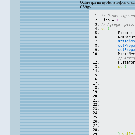
Quiero que me ayuden a mejorarlo, como
Código
// Pisos siguie
Piso = 
1
;
// Agregar piso
do
{
	Piso++;
	NombreD
attachM
setProp
setProp
	MinisNe
// Agre
	Platafo
do
{
}
while