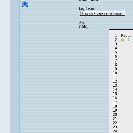
Logré esto:
Así:
Código
Pisos
do
{