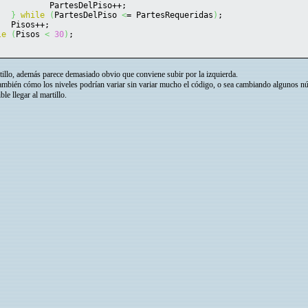
		PartesDelPiso++;
}
while
(
PartesDelPiso 
<
= PartesRequeridas
)
;
	Pisos++;
le
(
Pisos 
<
30
)
;
rtillo, además parece demasiado obvio que conviene subir por la izquierda.
también cómo los niveles podrían variar sin variar mucho el código, o sea cambiando algunos n
le llegar al martillo.