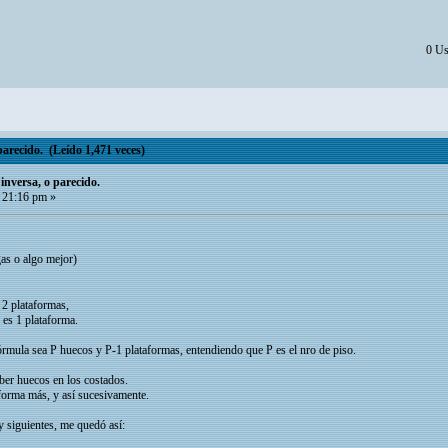
0 Us
arecido. (Leído 1,471 veces)
inversa, o parecido.
 21:16 pm »
gas o algo mejor)
 2 plataformas,
 es 1 plataforma.
 fórmula sea P huecos y P-1 plataformas, entendiendo que P es el nro de piso.
aber huecos en los costados.
aforma más, y así sucesivamente.
y siguientes, me quedó así: