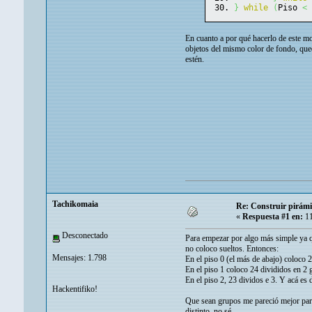
}
while
(
Piso 
<
En cuanto a por qué hacerlo de este mo
objetos del mismo color de fondo, qued
estén.
Tachikomaia
Re: Construir pirámid
«
Respuesta #1 en:
11
Desconectado
Para empezar por algo más simple ya qu
no coloco sueltos. Entonces:
Mensajes: 1.798
En el piso 0 (el más de abajo) coloco 2
En el piso 1 coloco 24 divididos en 2 
En el piso 2, 23 dividos e 3. Y acá es 
Hackentifiko!
Que sean grupos me pareció mejor para
distinto, no sé.