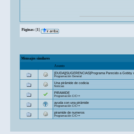
Páginas:
[
1
]
Mensajes similares
Asunto
[DUDA][SUGERENCIAS]Programa Parecido a Gobby o s
Programación General
Una pirámide de codicia
Noticias
PIRAMIDE
Programación C/C++
ayuda con una pirámide
Programación C/C++
piramide de numeros
Programación C/C++