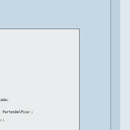
Cada;
, PartesDelPiso
)
;
o
)
;