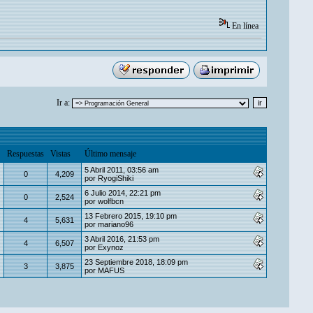
En línea
Ir a:
Respuestas
Vistas
Último mensaje
5 Abril 2011, 03:56 am
0
4,209
por
RyogiShiki
6 Julio 2014, 22:21 pm
0
2,524
por
wolfbcn
13 Febrero 2015, 19:10 pm
4
5,631
por
mariano96
3 Abril 2016, 21:53 pm
4
6,507
por
Exynoz
23 Septiembre 2018, 18:09 pm
3
3,875
por
MAFUS