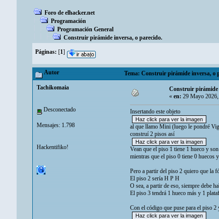
Foro de elhacker.net
Programación
Programación General
Construir pirámide inversa, o parecido.
Páginas:
[
1
]
Autor
Tema: Construir pirámide inversa, o p
Tachikomaia
Construir pirámide 
«
en:
29 Mayo 2026,
Desconectado
Insertando este objeto
Mensajes: 1.798
al que llamo Mini (luego le pondré Vi
construí 2 pisos así
Hackentifiko!
Vean que el piso 1 tiene 1 hueco y son
mientras que el piso 0 tiene 0 huecos y
Pero a partir del piso 2 quiero que la
El piso 2 sería H P H
O sea, a partir de eso, siempre debe h
El piso 3 tendrá 1 hueco más y 1 plat
Con el código que puse para el piso 2 