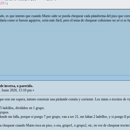
29
)
;
do, es que intento que cuando Mario salte se pueda chequear cada plataforma del piso que corr
aría como si fuesen agujeros, sería más fácil, pero el tema de chequear colisiones no sé si se f
e inversa, o parecido.
 Junio 2026, 15:10 pm »
e esto me supera, intento construir una pirámide común y corriente. Los minis o trocitos de vig
5 ladrillos, divididos en 1 grupo.
grupos.
donde me falla, porque si pongo 7 por grupo, van a ser 21, me faltan 2 ladrillos, y si pongo 8 p
 chequear cuando Mario toca un piso, o sea, grupo1, o grupo2, etc, en vez de chequear trocito1