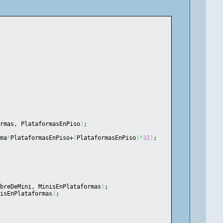
ormas, PlataformasEnPiso
)
;
rma
*
PlataformasEnPiso+
(
PlataformasEnPiso
)
*
32
)
;
mbreDeMini, MinisEnPlataformas
)
;
nisEnPlataformas
)
;