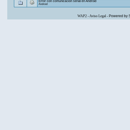
Error con comunicación serial en Android
Android
WAP2
-
Aviso Legal
-
Powered by 