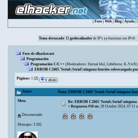
|
Foro
|
Web
|
Blog
|
Ayuda
|
Tema destacado
: El
geolocalizador
de IP's ya funciona con IPv6
Foro de elhacker.net
Programación
Programación C/C++
(Moderadores:
Eternal Idol
,
Littlehorse
,
K-YreX
)
ERROR C2665 'Serial::Serial':ninguna función sobrecargada pudo
Páginas:
1
[
2
]
Autor
Tema: ERROR C2665 'Serial::Serial':ninguna funci
Meta
Re: ERROR C2665 'Serial::Serial':ninguna f
«
Respuesta #10 en:
28 Octubre 2024, 07:11 
Desconectado
Mensajes: 3.502