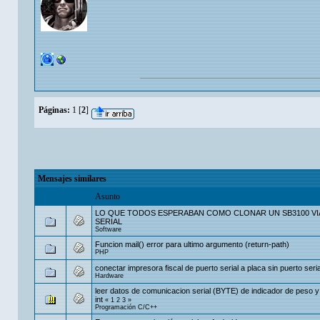
Páginas:
1
[
2
]
Mensajes similares
Asunto
LO QUE TODOS ESPERABAN COMO CLONAR UN SB3100 VI
SERIAL
Software
Funcion mail() error para ultimo argumento (return-path)
PHP
conectar impresora fiscal de puerto serial a placa sin puerto seria
Hardware
leer datos de comunicacion serial (BYTE) de indicador de peso y 
int
«
1
2
3
»
Programación C/C++