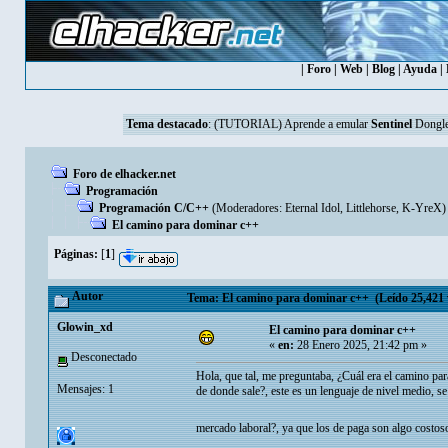
|
Foro
|
Web
|
Blog
|
Ayuda
|
Tema destacado
:
(TUTORIAL) Aprende a emular
Sentinel
Dongle
Foro de elhacker.net
Programación
Programación C/C++
(Moderadores:
Eternal Idol
,
Littlehorse
,
K-YreX
)
El camino para dominar c++
Páginas:
[
1
]
Autor
Tema: El camino para dominar c++ (Leído 25,421 
Glowin_xd
El camino para dominar c++
«
en:
28 Enero 2025, 21:42 pm »
Desconectado
Hola, que tal, me preguntaba, ¿Cuál era el camino pa
Mensajes: 1
de donde sale?, este es un lenguaje de nivel medio, se
mercado laboral?, ya que los de paga son algo costo