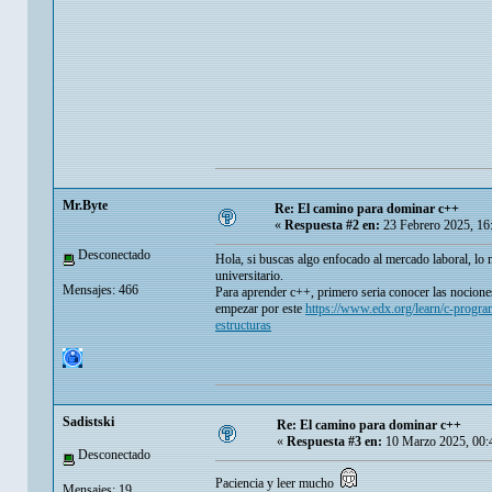
Mr.Byte
Re: El camino para dominar c++
«
Respuesta #2 en:
23 Febrero 2025, 16
Desconectado
Hola, si buscas algo enfocado al mercado laboral, lo 
universitario.
Mensajes: 466
Para aprender c++, primero seria conocer las nocion
empezar por este
https://www.edx.org/learn/c-progr
estructuras
Sadistski
Re: El camino para dominar c++
«
Respuesta #3 en:
10 Marzo 2025, 00:
Desconectado
Paciencia y leer mucho
Mensajes: 19