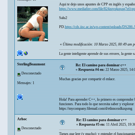
Aqui te dejo unos apuntes de CPP en inglés y españo
https://www.mediafire.com/file/824zqvqkqsqg7ef/cpp.
Salu2
PD.
https://cds.iisc.ac.in/wp-content/uploads/DS28
«
Última modificación: 10 Marzo 2025, 00:49 am po
La gente inteligente aprende de sus errores, la gente 
SterlingBeaumont
Re: El camino para dominar c++
«
Respuesta #4 en:
22 Marzo 2025, 14:
Desconectado
Muchas gracias por compartir el enlace.
Mensajes: 1
Hola! Para aprender C++, lo primero es comprender bi
funciones. Para todo lo que necesita saber y explorar
https://mycompany.filemail.com/d/etlnncezdkzqsmg
Arhoc
Re: El camino para dominar c++
«
Respuesta #5 en:
11 Abril 2025, 19:3
Desconectado
Tienes que leer (y mucho); y entender el funcionamien