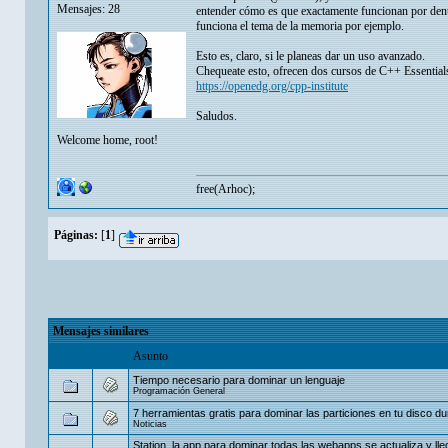
Mensajes: 28
entender cómo es que exactamente funcionan por dent
funciona el tema de la memoria por ejemplo.
Esto es, claro, si le planeas dar un uso avanzado.
Chequeate esto, ofrecen dos cursos de C++ Essentials 
https://openedg.org/cpp-institute
Saludos.
Welcome home, root!
free(Arhoc);
Páginas:
[
1
]
Mensajes similares
Asunto
Tiempo necesario para dominar un lenguaje
Programación General
7 herramientas gratis para dominar las particiones en tu disco du
Noticias
Station, la app para dominar todas las webapps se actualiza y ll