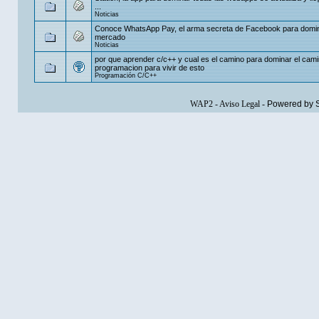
...
Noticias
Conoce WhatsApp Pay, el arma secreta de Facebook para domin
mercado
Noticias
por que aprender c/c++ y cual es el camino para dominar el cami
programacion para vivir de esto
Programación C/C++
WAP2
-
Aviso Legal
-
Powered by 