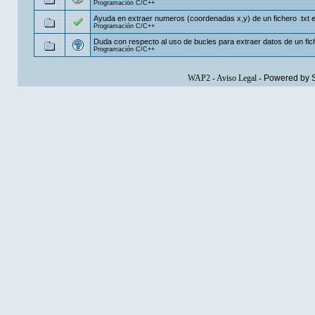
Programación C/C++
Ayuda en extraer numeros (coordenadas x,y) de un fichero .txt 
Programación C/C++
Duda con respecto al uso de bucles para extraer datos de un fic
Programación C/C++
WAP2
-
Aviso Legal
-
Powered by 