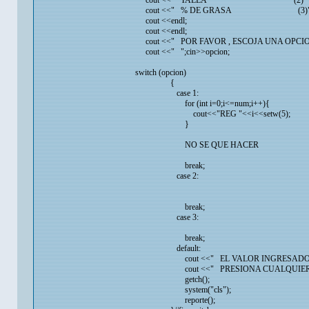
cout <<" TALLA (2)" <<e
cout <<" % DE GRASA (3)" <<
cout <<endl;
cout <<endl;
cout <<" POR FAVOR , ESCOJA UNA OPCION
cout <<" ";cin>>opcion;
switch (opcion)
{
case 1:
for (int i=0;i<=num;i++){
cout<<"REG "<<i<<setw(5);
}
NO SE QUE HACER
break;
case 2:
break;
case 3:
break;
default:
cout <<" EL VALOR INGRESADO NO C
cout <<" PRESIONA CUALQUIER TEC
getch();
system("cls");
reporte();