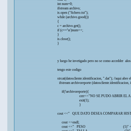
int num=0;
ifstream archivo;
is.open ("fichero.txt");
while (archivo.good())
{
c = archivo.get();
if (c=='\n')num++;
}
is.close();
}
y luego he invetigado pero no se como accedder alos 
tengo este codigo
strcat(datoscliente.identificacion, ".dat"); //aqui abre e
ifstream archivoreporte (datoscliente.identificacion, i
if(!archivoreporte){
cerr<<"NO SE PUDO ABRIR EL ARCH
exit(1);
}
cout <<" QUE DATO DESEA COMPARAR HIST
cout <<endl;
cout <<" PESO (1)" <<en