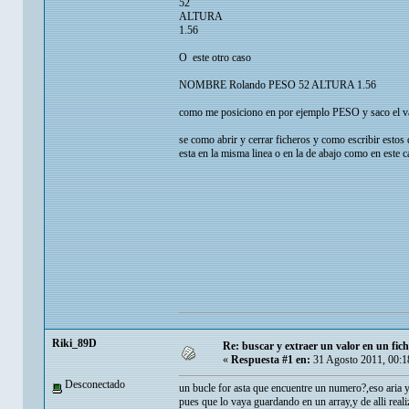
52
ALTURA
1.56
O este otro caso
NOMBRE Rolando PESO 52 ALTURA 1.56
como me posiciono en por ejemplo PESO y saco el val
se como abrir y cerrar ficheros y como escribir estos 
esta en la misma linea o en la de abajo como en este c
Riki_89D
Re: buscar y extraer un valor en un fic
«
Respuesta #1 en:
31 Agosto 2011, 00:1
Desconectado
un bucle for asta que encuentre un numero?,eso aria y
pues que lo vaya guardando en un array,y de alli real