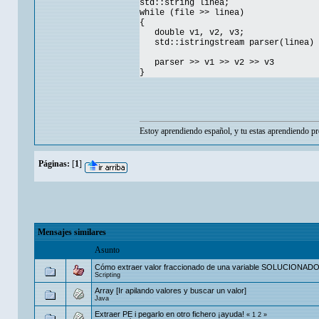
std::string linea;
while (file >> linea)
{
double v1, v2, v3;
std::istringstream parser(linea)
parser >> v1 >> v2 >> v3
}
Estoy aprendiendo español, y tu estas aprendiendo p
Páginas:
[
1
]
Mensajes similares
Asunto
Cómo extraer valor fraccionado de una variable SOLUCIONADO
Scripting
Array [Ir apilando valores y buscar un valor]
Java
Extraer PE i pegarlo en otro fichero ¡ayuda!
«
1
2
»