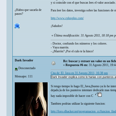
y si coincide con el que buscas lees el valor asociado.
¿Habra que sacarla de
Para leer los datos, investiga sobre las funciones de 
paseo?
http://www.cplusplus.com/
¡Saludos!
«
Última modificación: 31 Agosto 2011, 18:18 pm p
- Doctor, confundo los números y los colores.
- Vaya marrón.
- ¿Marrón? ¡Por el culo te la hinco!
Dark Invader
Re: buscar y extraer un valor en un fic
«
Respuesta #6 en:
31 Agosto 2011, 19:4
Desconectado
Cita de: El_Java en 31 Agosto 2011, 16:38 pm
Mensajes: 111
Dark Invader explica como lo harias con punteros 
Si tengo tiempo lo hago El_Java,(bueno ya lo he int
dejado,la de los punteros intentare dedicarle mas tie
hay nada imposible de hacer con C
Tambien podrias utilizar la siguiente funcion:
http://foro.elhacker.net/programacion_cc/funcion_fin