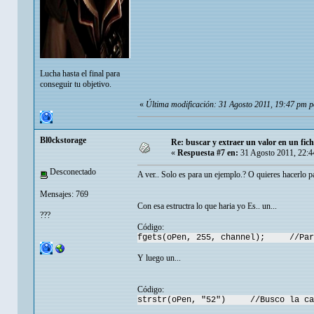
Lucha hasta el final para
conseguir tu objetivo.
«
Última modificación: 31 Agosto 2011, 19:47 pm 
Bl0ckstorage
Re: buscar y extraer un valor en un fic
«
Respuesta #7 en:
31 Agosto 2011, 22:4
Desconectado
A ver.. Solo es para un ejemplo.? O quieres hacerlo
Mensajes: 769
Con esa estructra lo que haria yo Es.. un...
???
Código:
fgets(oPen, 255, channel); //Para
Y luego un...
Código:
strstr(oPen, "52") //Busco la ca