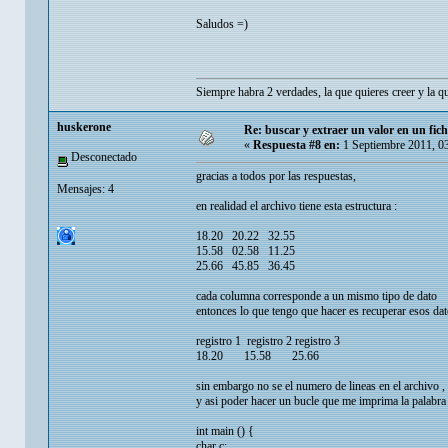
Saludos =)
Siempre habra 2 verdades, la que quieres creer y la q
huskerone
Re: buscar y extraer un valor en un fic
«
Respuesta #8 en:
1 Septiembre 2011, 0
Desconectado
gracias a todos por las respuestas,
Mensajes: 4
en realidad el archivo tiene esta estructura :
18.20 20.22 32.55
15.58 02.58 11.25
25.66 45.85 36.45
cada columna corresponde a un mismo tipo de dato
entonces lo que tengo que hacer es recuperar esos da
registro 1 registro 2 registro 3
18.20 15.58 25.66
sin embargo no se el numero de lineas en el archivo , 
y asi poder hacer un bucle que me imprima la palabra r
int main () {
char c;