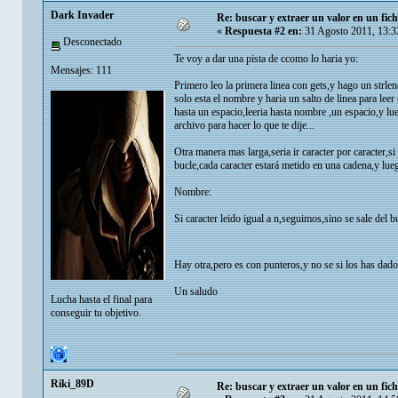
Dark Invader
Re: buscar y extraer un valor en un fic
«
Respuesta #2 en:
31 Agosto 2011, 13:3
Desconectado
Te voy a dar una pista de ccomo lo haria yo:
Mensajes: 111
Primero leo la primera linea con gets,y hago un strlen
solo esta el nombre y haria un salto de linea para leer
hasta un espacio,leeria hasta nombre ,un espacio,y lue
archivo para hacer lo que te dije...
Otra manera mas larga,seria ir caracter por caracter,s
bucle,cada caracter estará metido en una cadena,y lue
Nombre:
Si caracter leido igual a n,seguimos,sino se sale del bu
Hay otra,pero es con punteros,y no se si los has da
Un saludo
Lucha hasta el final para
conseguir tu objetivo.
Riki_89D
Re: buscar y extraer un valor en un fic