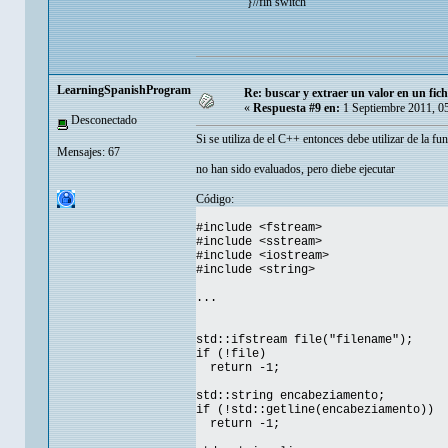
}//fin switch
LearningSpanishProgrammer
Re: buscar y extraer un valor en un fic
«
Respuesta #9 en:
1 Septiembre 2011, 0
Desconectado
Si se utiliza de el C++ entonces debe utilizar de la fu
Mensajes: 67
no han sido evaluados, pero diebe ejecutar
Código:
#include <fstream>
#include <sstream>
#include <iostream>
#include <string>
...
std::ifstream file("filename");
if (!file)
return -1;
std::string encabeziamento;
if (!std::getline(encabeziamento))
return -1;