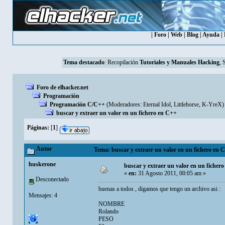
|
Foro
|
Web
|
Blog
|
Ayuda
|
Tema destacado
:
Recopilación
Tutoriales y Manuales Hacking
, 
Foro de elhacker.net
Programación
Programación C/C++
(Moderadores:
Eternal Idol
,
Littlehorse
,
K-YreX
)
buscar y extraer un valor en un fichero en C++
Páginas:
[
1
]
Autor
Tema: buscar y extraer un valor en un fichero en 
huskerone
buscar y extraer un valor en un ficher
«
en:
31 Agosto 2011, 00:05 am »
Desconectado
buenas a todos , digamos que tengo un archivo asi :
Mensajes: 4
NOMBRE
Rolando
PESO