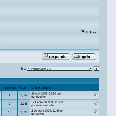
En línea
.
Ir a:
Respuestas
Vistas
Último mensaje
26 Abril 2007, 14:30 pm
4
2,967
por
byebye
12 Enero 2009, 00:29 am
2
2,985
por
usuario oculto
2 Octubre 2009, 21:50 pm
10
9,833
por
kevlar