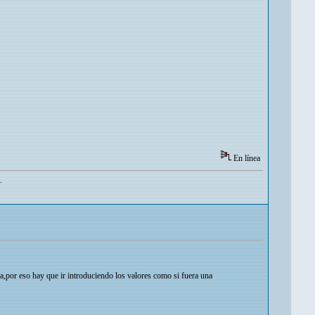
En línea
.
or eso hay que ir introduciendo los valores como si fuera una