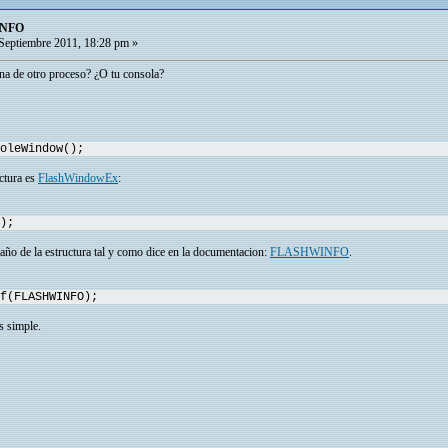
INFO
Septiembre 2011, 18:28 pm »
na de otro proceso? ¿O tu consola?
oleWindow();
ctura es
FlashWindowEx
:
);
año de la estructura tal y como dice en la documentacion:
FLASHWINFO
.
f(FLASHWINFO);
s simple.