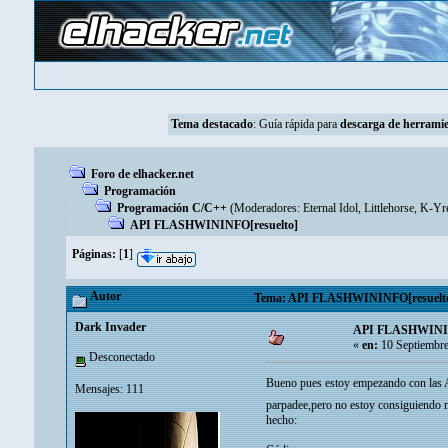
Tema destacado
:
Guía rápida para
descarga de herramie
Foro de elhacker.net
Programación
Programación C/C++
(Moderadores:
Eternal Idol
,
Littlehorse
,
K-Yr
API FLASHWININFO[resuelto]
Páginas:
[
1
]
Autor
Tema: API FLASHWININFO[resuelto] 
Dark Invader
API FLASHWININ
«
en:
10 Septiembre
Desconectado
Bueno pues estoy empezando con las A
Mensajes: 111
parpadee,pero no estoy consiguiendo m
hecho: