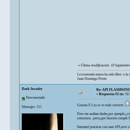
«
Última modificación: 10 Septiembre
La economía nunca ha sido libre: o la c
Juan Domingo Perón
Dark Invader
Re: API FLASHWIN
«
Respuesta #2 en:
10 
Desconectado
Gracias E.I ya se ve todo correcto
Mensajes: 111
Pero me asaltan dudas,por ejemplo,¿c
estructura...pero¿que funcion cumpl
Intentaré practicar con mas API,aver 