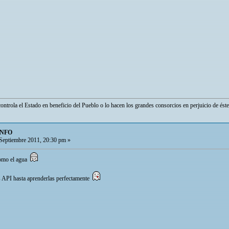
ontrola el Estado en beneficio del Pueblo o lo hacen los grandes consorcios en perjuicio de éste
INFO
Septiembre 2011, 20:30 pm »
como el agua
as API hasta aprenderlas perfectamente