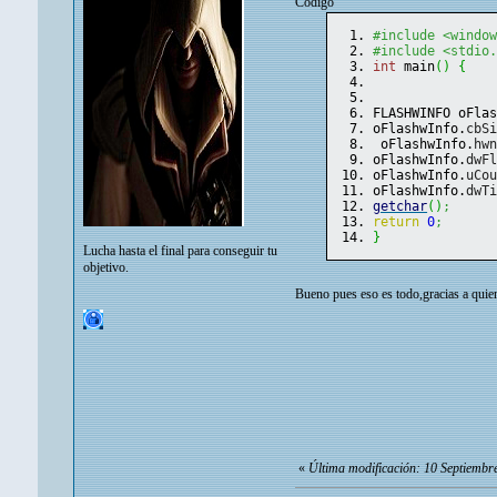
Código
#include <windo
#include <stdio
int
 main
(
)
{
FLASHWINFO oFla
oFlashwInfo.
cbS
 oFlashwInfo.
hw
oFlashwInfo.
dwF
oFlashwInfo.
uCo
oFlashwInfo.
dwT
getchar
(
)
;
return
0
;
}
Lucha hasta el final para conseguir tu
objetivo.
Bueno pues eso es todo,gracias a qui
«
Última modificación: 10 Septiembr