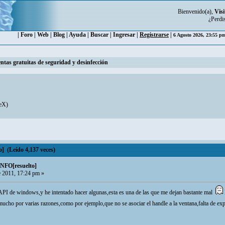
Bienvenido(a),
Visi
¿Perdi
|
Foro
|
Web
|
Blog
|
Ayuda
|
Buscar
|
Ingresar
|
Registrarse
|
6 Agosto 2026, 23:55 
ntas gratuitas de seguridad y desinfección
eX
)
(Leído 4,137 veces)
FO[resuelto]
 2011, 17:24 pm »
PI de windows,y he intentado hacer algunas,esta es una de las que me dejan bastante mal
ucho por varias razones,como por ejemplo,que no se asociar el handle a la ventana,falta de exp