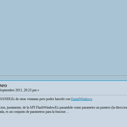
INFO
Septiembre 2011, 20:23 pm »
 HANDLEs de otras ventanas pero podes hacerlo con
EnumWindows
.
ion, justamente, de la API FlashWindowEx pasandole como parametro un puntero (la direccion d
ada, es un conjunto de parametros para la funcion ...