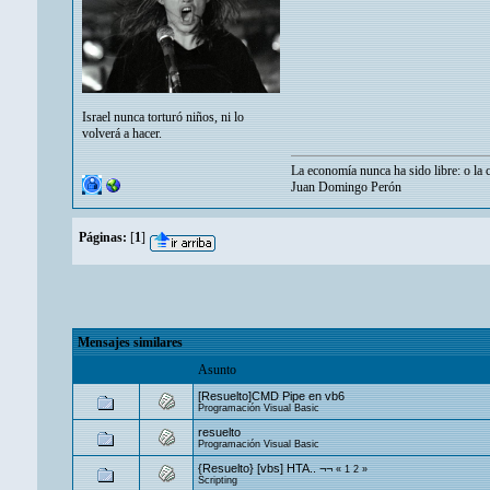
Israel nunca torturó niños, ni lo
volverá a hacer.
La economía nunca ha sido libre: o la c
Juan Domingo Perón
Páginas:
[
1
]
Mensajes similares
Asunto
[Resuelto]CMD Pipe en vb6
Programación Visual Basic
resuelto
Programación Visual Basic
{Resuelto} [vbs] HTA.. ¬¬
«
1
2
»
Scripting