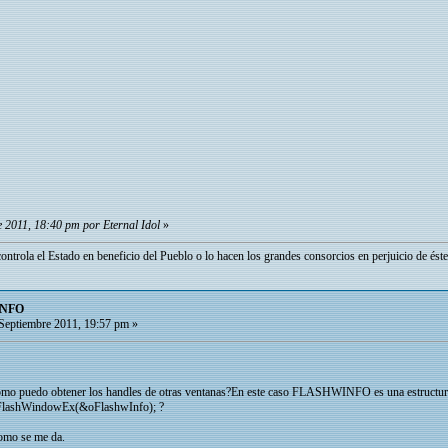
 2011, 18:40 pm por Eternal Idol
»
ontrola el Estado en beneficio del Pueblo o lo hacen los grandes consorcios en perjuicio de éste
INFO
Septiembre 2011, 19:57 pm »
omo puedo obtener los handles de otras ventanas?En este caso FLASHWINFO es una estructura,p
e FlashWindowEx(&oFlashwInfo); ?
como se me da.