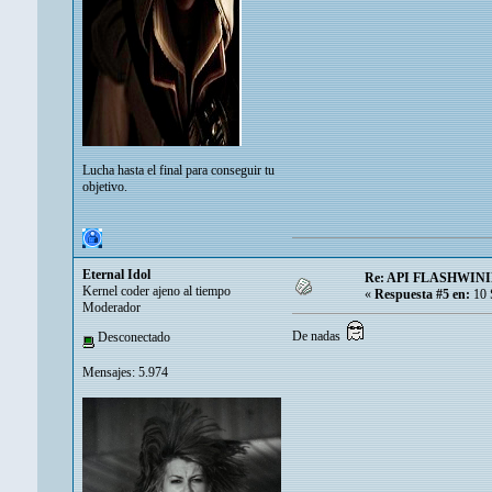
Lucha hasta el final para conseguir tu
objetivo.
Eternal Idol
Re: API FLASHWININ
Kernel coder ajeno al tiempo
«
Respuesta #5 en:
10 
Moderador
De nadas
Desconectado
Mensajes: 5.974