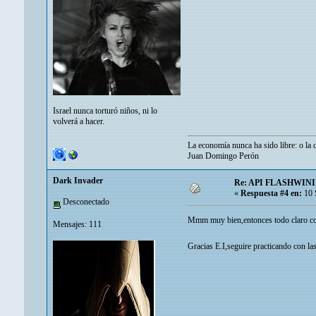
Israel nunca torturó niños, ni lo
volverá a hacer.
La economía nunca ha sido libre: o la c
Juan Domingo Perón
Dark Invader
Re: API FLASHWIN
«
Respuesta #4 en:
10 
Desconectado
Mmm muy bien,entonces todo claro 
Mensajes: 111
Gracias E.I,seguire practicando con l