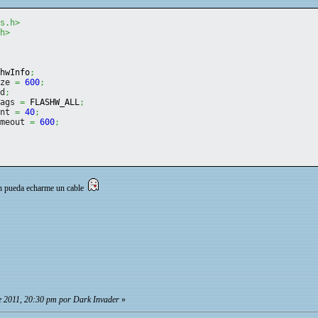
ws.h>
.h>
shwInfo
;
ize
=
600
;
nd
;
lags
=
 FLASHW_ALL
;
unt
=
40
;
imeout
=
600
;
en pueda echarme un cable
e 2011, 20:30 pm por Dark Invader
»