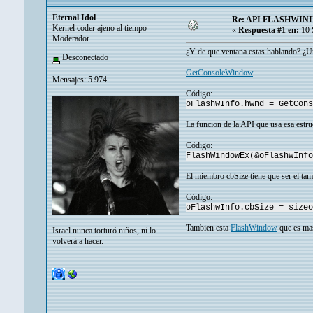
Eternal Idol
Re: API FLASHWIN
Kernel coder ajeno al tiempo
«
Respuesta #1 en:
10 
Moderador
¿Y de que ventana estas hablando? ¿U
Desconectado
GetConsoleWindow
.
Mensajes: 5.974
Código:
oFlashwInfo.hwnd = GetCons
La funcion de la API que usa esa estru
Código:
FlashWindowEx(&oFlashwInfo
El miembro cbSize tiene que ser el tam
Código:
oFlashwInfo.cbSize = sizeo
Tambien esta
FlashWindow
que es ma
Israel nunca torturó niños, ni lo
volverá a hacer.