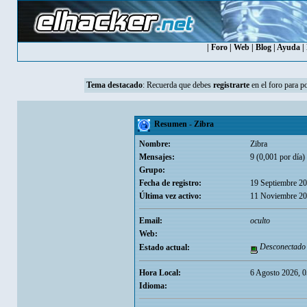
|
Foro
|
Web
|
Blog
|
Ayuda
|
Tema destacado
:
Recuerda que debes
registrarte
en el foro para p
Resumen - Zibra
Nombre:
Zibra
Mensajes:
9 (0,001 por día)
Grupo:
Fecha de registro:
19 Septiembre 20
Última vez activo:
11 Noviembre 20
Email:
oculto
Web:
Desconectado
Estado actual:
Hora Local:
6 Agosto 2026, 0
Idioma: