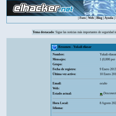
|
Foro
|
Web
|
Blog
|
Ayuda
|
Tema destacado
:
Sigue las noticias más importantes de seguridad i
Resumen - Yukali eliasar
Nombre:
Yukali eliasa
Mensajes:
1 (0,000 por 
Grupo:
Fecha de registro:
9 Enero 2013
Última vez activo:
10 Enero 201
Email:
oculto
Web:
Desconect
Estado actual:
Hora Local:
8 Agosto 202
Idioma: