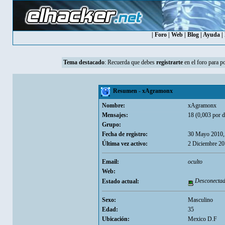
|
Foro
|
Web
|
Blog
|
Ayuda
|
Tema destacado
:
Recuerda que debes
registrarte
en el foro para p
Resumen - xAgramonx
Nombre:
xAgramonx
Mensajes:
18 (0,003 por d
Grupo:
Fecha de registro:
30 Mayo 2010,
Última vez activo:
2 Diciembre 20
Email:
oculto
Web:
Desconecta
Estado actual:
Sexo:
Masculino
Edad:
35
Ubicación:
Mexico D.F