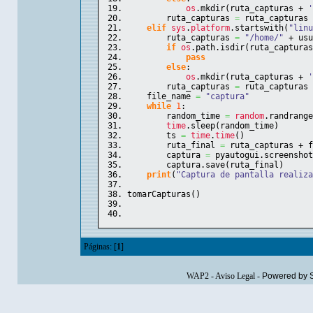
os
.
mkdir
(
ruta_capturas + 
'
        ruta_capturas 
=
 ruta_capturas 
elif
sys
.
platform
.
startswith
(
"linu
        ruta_capturas 
=
"/home/"
 + usu
if
os
.
path
.
isdir
(
ruta_capturas
pass
else
:
os
.
mkdir
(
ruta_capturas + 
'
        ruta_capturas 
=
 ruta_capturas 
    file_name 
=
"captura"
while
1
:
        random_time 
=
random
.
randrange
time
.
sleep
(
random_time
)
        ts 
=
time
.
time
(
)
        ruta_final 
=
 ruta_capturas + f
        captura 
=
 pyautogui.
screenshot
        captura.
save
(
ruta_final
)
print
(
"Captura de pantalla realiza
tomarCapturas
(
)
Páginas: [
1
]
WAP2
-
Aviso Legal
-
Powered by 