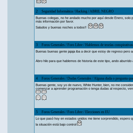
2
Seguridad Informática
/
Hacking
/
ABRIL NEGRO
Buenas colegas, no he andado mucho por aquí desde Enero, solo pas
más información por favor.
Saludos y buenas noches a todos!!
3
Foros Generales
/
Foro Libre
/
Hablemos de teorías conspirativas
Buenas buenas gente jajaja iba a decir que estoy de regreso pero a
Abro hilo para que hablemos de historia de este tipo, ando aburr
4
Foros Generales
/
Dudas Generales
/
Alguna duda o pregunta que 
Buenas gente, soy yo de nuevo, White Hunter, bien, no me considero
comenzar a aprender programación o tenga dudas al respecto, veng
5
Foros Generales
/
Foro Libre
/
Elecciones en EU
Lo que pasó hoy en estados unidos me tiene sorprendido, esper
la situación está bajo control