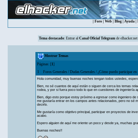
|
Foro
|
Web
|
Blog
|
Ayuda
|
Tema destacado
: Entrar al
Canal Oficial Telegram
de elhacker.net
Mostrar Temas
Páginas: [
1
]
1
Foros Generales
/
Dudas Generales
/
¿Cómo puedo participar en p
Hola comunidad, muy buenas noches tengan todos ustedes, espero q
Bien, no sé cuantos de aquí están o siguen de cerca los temas relac
rodea, y por si fuera poco todo lo que en cuestiones de ingeniería a
Bien, digo esto porque estoy próximo a egresar como ingeniero de s
me gustaría entrar en los campos antes relacionados, pero no sé m
decirlo.
Me gustaría como objetivo principal, participar en proyectos de inv
acabo.
Espero alguien de aquí me oriente un poco y desde ya, muchas grac
Buenas noches!!