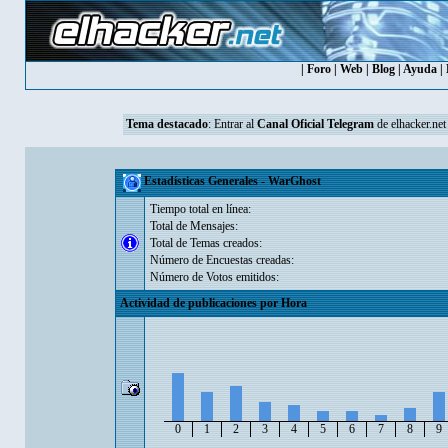
|
Foro
|
Web
|
Blog
|
Ayuda
|
Tema destacado
: Entrar al
Canal Oficial Telegram
de elhacker.net
Estadísticas Generales - WarGhost
Tiempo total en línea:
Total de Mensajes:
Total de Temas creados:
Número de Encuestas creadas:
Número de Votos emitidos:
Actividad de publicaciones por Hora
0
1
2
3
4
5
6
7
8
9