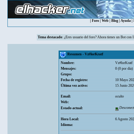
|
Foro
|
Web
|
Blog
|
Ayuda
|
Tema destacado
: ¿Eres usuario del foro? Ahora tienes un Bot con 
Resumen - Vz#lorKratf
Nombre:
Vz#lorKratf
Mensajes:
0 (0 por día)
Grupo:
Fecha de registro:
10 Mayo 202
Última vez activo:
15 Junio 202
Email:
oculto
Web:
Desconect
Estado actual:
Hora Local:
6 Agosto 202
Idioma: