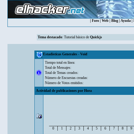
|
Foro
|
Web
|
Blog
|
Ayuda
|
Tema destacado
:
Tutorial básico de
Quickjs
Estadísticas Generales - Void
Tiempo total en línea:
Total de Mensajes:
Total de Temas creados:
Número de Encuestas creadas:
Número de Votos emitidos:
Actividad de publicaciones por Hora
0
1
2
3
4
5
6
7
8
9