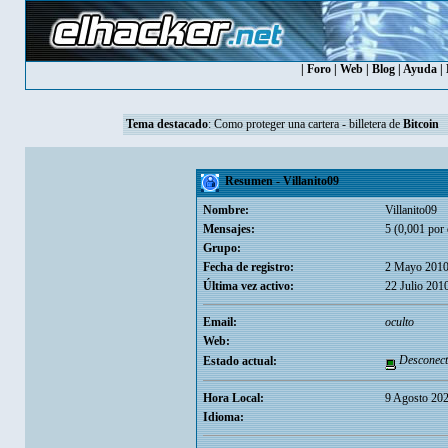
|
Foro
|
Web
|
Blog
|
Ayuda
|
Tema destacado
:
Como proteger una cartera - billetera de
Bitcoin
Resumen - Villanito09
Nombre:
Villanito09
Mensajes:
5 (0,001 por 
Grupo:
Fecha de registro:
2 Mayo 2010
Última vez activo:
22 Julio 201
Email:
oculto
Web:
Desconect
Estado actual:
Hora Local:
9 Agosto 202
Idioma: