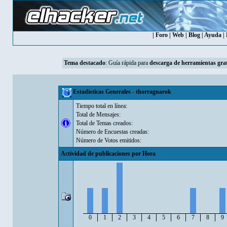
|
Foro
|
Web
|
Blog
|
Ayuda
|
Tema destacado
:
Guía rápida para
descarga de herramientas grat
Estadísticas Generales - thorragnarok
Tiempo total en línea:
Total de Mensajes:
Total de Temas creados:
Número de Encuestas creadas:
Número de Votos emitidos:
Actividad de publicaciones por Hora
0
1
2
3
4
5
6
7
8
9