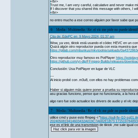
</br>
Trust me, I am very careful, calculative and never make m
If I discover that you shared this message with others, I wi
</br>
no entro mucho a ese correo alguien por favor sabe que p
6
Media
/
Multimedia
/
Re: el vlc me pide no puede identif
Cita de: EdePC en 9 Mayo 2024, 01:37 am
Wow, ya veo, tiktok está usando el códec HEVC en un co
Quizá algún otro reproductor pueda con esta muestra que 
https://gitlab.com/mbunkus/mkvtoolnix/uploads/0a437286
Otro reproductor muy famoso es PotPlayer
https://potplay
https://github.com/yt-dlp/FFmpeg-Builds/releases/downlo
Conclusión: Usa PotPlayer en lugar de VLC
---
Al inicio probé con .m3u8, con ellos no hay problemas como
Haber si alguien más quiere poner a prueba su reproducto
asu gracias funciono, pense que no funcionaria, a la hora 
algo raro fue solo actualice los drivers de audio y el vlc 
7
Media
/
Multimedia
/
Re: el vlc me pide no puede identif
utilice cmd y puse esto ffmpeg -i "
https://pull-flv-l10-sg0
2024050819414603432A019C7A682E1B73.1715197848936&
ese es el link de una transmision de tiktok ,me sale igual 