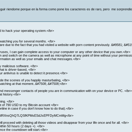
eguir riendome porque en la forma como pone los caracteres es de raro, pero me sorprendio
 to hack your operating system.</br>
nd watching you for several months. </br>
re due to the fact that you had visited a website with porn content previously. &#9581; &#5
viruses, I can gain complete access to your computer or any other device that you own.</br>
en and switch on the camera as well as microphone at any point of time without your permissi
nformation as well as your emails and chat messages.</br>
 malicious software. </br>
hat is driver-based, </br>
r antivirus is unable to detect it presence.</br>
ide the scenes of you happily masturbating, </br>
e watching at that moment..&#7508;.&#7508;</br>
es and messenger contacts of people you are in communication with on your device or PC. </br>
t history.</br>
ning. </br>
nt of 790 USD to my Bitcoin account </br>
nline in case if you don't know how to do that).</br>
llet): 14MRXnsQhQ7LQSfKPMsESdJsEPFDyMCmMg</br>
l proceed with deleting all those videos and disappear from your life once and for all. </br>
thin 50 hours (2 days +). </br>
hence the countdown will start.</br>