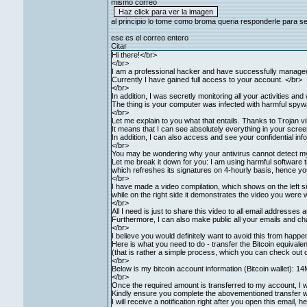
mismo correo
al principio lo tome como broma queria responderle para s
ese es el correo entero
Citar
Hi there!</br>
</br>
I am a professional hacker and have successfully managed
Currently I have gained full access to your account. </br>
</br>
In addition, I was secretly monitoring all your activities a
The thing is your computer was infected with harmful spywa
</br>
Let me explain to you what that entails. Thanks to Trojan 
It means that I can see absolutely everything in your scre
In addition, I can also access and see your confidential i
</br>
You may be wondering why your antivirus cannot detect my
Let me break it down for you: I am using harmful software t
which refreshes its signatures on 4-hourly basis, hence you
</br>
I have made a video compilation, which shows on the left s
while on the right side it demonstrates the video you wer
</br>
All I need is just to share this video to all email address
Furthermore, I can also make public all your emails and cha
</br>
I believe you would definitely want to avoid this from happe
Here is what you need to do - transfer the Bitcoin equivale
(that is rather a simple process, which you can check out o
</br>
Below is my bitcoin account information (Bitcoin wa
</br>
Once the required amount is transferred to my account, I wil
Kindly ensure you complete the abovementioned transfer wi
I will receive a notification right after you open this email, 