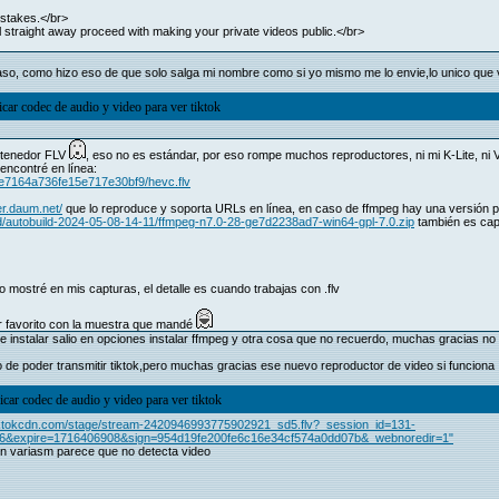
istakes.</br>
ll straight away proceed with making your private videos public.</br>
aso, como hizo eso de que solo salga mi nombre como si yo mismo me lo envie,lo unico que
icar codec de audio y video para ver tiktok
ntenedor FLV
, eso no es estándar, por eso rompe muchos reproductores, ni mi K-Lite, ni V
encontré en línea:
3e7164a736fe15e717e30bf9/hevc.flv
er.daum.net/
que lo reproduce y soporta URLs en línea, en caso de ffmpeg hay una versión pa
ad/autobuild-2024-05-08-14-11/ffmpeg-n7.0-28-ge7d2238ad7-win64-gpl-7.0.zip
también es capa
 mostré en mis capturas, el detalle es cuando trabajas con .flv
r favorito con la muestra que mandé
de instalar salio en opciones instalar ffmpeg y otra cosa que no recuerdo, muchas gracias no 
dejo de poder transmitir tiktok,pero muchas gracias ese nuevo reproductor de video si funciona
icar codec de audio y video para ver tiktok
1.tiktokcdn.com/stage/stream-2420946993775902921_sd5.flv?_session_id=131-
expire=1716406908&sign=954d19fe200fe6c16e34cf574a0dd07b&_webnoredir=1"
con variasm parece que no detecta video