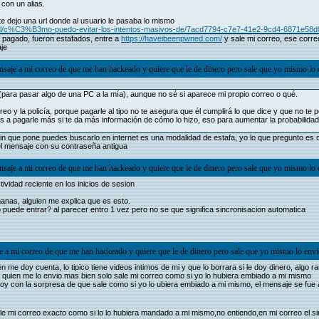
 con un alias.
e dejo una url donde al usuario le pasaba lo mismo
/all/c%C3%B3mo-puedo-evitar-los-intentos-masivos-de/7acd7794-c7e7-41e2-9cd4-6871e58
an pagado, fueron estafados, entre a
https://haveibeenpwned.com/
y sale mi correo, ese corre
je
saje a mi correo de que me han hackeado y quiere que le de dinero pero sale que yo mismo lo 
(para pasar algo de una PC a la mía), aunque no sé si aparece mi propio correo o qué.
reo y la policía, porque pagarle al tipo no te asegura que él cumplirá lo que dice y que no te
ces a pagarle más si te da más información de cómo lo hizo, eso para aumentar la probabilidad
tcoin que pone puedes buscarlo en internet es una modalidad de estafa, yo lo que pregunto e
o el mensaje con su contraseña antigua
saje a mi correo de que me han hackeado y quiere que le de dinero pero sale que yo mismo lo 
vidad reciente en los inicios de sesion
manas, alguien me explica que es esto.
 puede entrar? al parecer entro 1 vez pero no se que significa sincronisacion automatica
 a mi correo de que me han hackeado y quiere que le de dinero pero sale que yo mismo lo envi
me doy cuenta, lo tipico tiene videos intimos de mi y que lo borrara si le doy dinero, algo
 quien me lo envio mas bien solo sale mi correo como si yo lo hubiera embiado a mi mismo
oy con la sorpresa de que sale como si yo lo ubiera embiado a mi mismo, el mensaje se fue
le mi correo exacto como si lo lo hubiera mandado a mi mismo,no entiendo,en mi correo el si