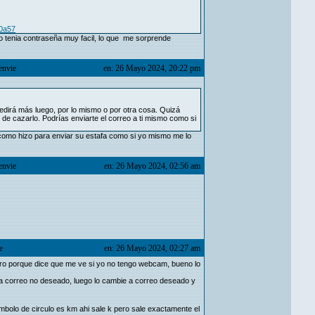
d0a57
o tenia contraseña muy facil, lo que me sorprende
envie
en: 26 Mayo 2024, 20:22 pm
 pedirá más luego, por lo mismo o por otra cosa. Quizá
 de cazarlo. Podrías enviarte el correo a ti mismo como si
s como hizo para enviar su estafa como si yo mismo me lo
envie
en: 26 Mayo 2024, 02:56 am
e
en: 26 Mayo 2024, 02:27 am
 raro porque dice que me ve si yo no tengo webcam, bueno lo
 a correo no deseado, luego lo cambie a correo deseado y
mbolo de circulo es km ahi sale k pero sale exactamente el