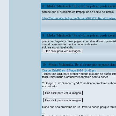
8
Media
/
Multimedia
/
Re: el vlc me pide no puede identif
parece que el problema es ffmpeg, no se como se instala
https://forum.videohelp.com/threads/405038-Record-tiktok
9
Media
/
Multimedia
/
Re: el vlc me pide no puede identif
puede ver bigo.tv y otras paginas que dan stream, pero tikt
cuando veo su informacion codec sale esto
solo se escucha el audio
10
Media
/
Multimedia
/
Re: el vlc me pide no puede identi
Cita de: EdePC en 8 Mayo 2024, 14:42 pm
Tienes una URL para probar? puede que aún no estén listas
fallar, reinstalarlo o actualizarlo también podría servir
Yo tengo K-Lite Standard y VLC, no tienen problemas aho
encontrado
Dudo que sea problema de un Driver o códec porque tanto 
---