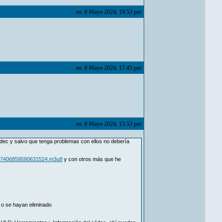
en: 8 Mayo 2024, 19:53 pm
en: 8 Mayo 2024, 17:45 pm
en: 8 Mayo 2024, 15:53 pm
ódec y salvo que tenga problemas con ellos no debería
-2997406859590631524.m3u8
y con otros más que he
 o se hayan eliminado