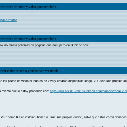
icar codec de audio y video para ver tiktok
-live-streams
icar codec de audio y video para ver tiktok
ok no, hasta peliculas en paginas que dan, pero en tiktok no sale
ficar codec de audio y video para ver tiktok
 las pistas de video si todo es en vivo y estarán disponibles luego, VLC usa sus propios c
ra mismo que lo estoy probando con:
https://pull-hls-l11-va01.tiktokcdn.com/game/stream
VLC como K-Lite instalan, tienen o usas sus propios códec, salvo que estos estén dañados