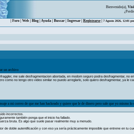
Bienvenido(a),
Visi
¿Perdi
|
Foro
|
Web
|
Blog
|
Ayuda
|
Buscar
|
Ingresar
|
Registrarse
|
7 Agosto 2026, 12:01 
ar un archivo
defraggler, me sale desfragmentacion abortada, en modom seguro podra desfragmentar, no en
pero como no tengo otro video similar no puedo arreglarlo, solo quiero desfragmentar, ya le 
saje a mi correo de que me han hackeado y quiere que le de dinero pero sale que yo mismo lo 
sido incorrectos.
guramente también ponga que el inicio ha fallado.
fuerza bruta. Es algo que suele pasar realmente muy a menudo.
ctor de doble autentificación y con eso ya sería prácticamente imposible que entrene en tu cu