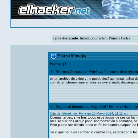
Tema destacado
:
Introducción a
Git
(Primera Parte)
Mostrar Mensajes
Páginas: [
1
]
2
1
Sistemas Operativos
/
Windows
/
no puedo desfragment
es un archivo de video y no puedo desfragmentar, utiliso 
con vlc en stream tiene errores se oye el audio disparejo 
2
Seguridad Informática
/
Seguridad
/
Re: me enviaron men
Cita de: Geralt_de_Rivia en 26 Mayo 2024, 11:11 am
Buenas tardes, si te fijas todos esos inicios de sesión han 
Incluso si le das al que pone sincronización automática, se
Esto puede ser debido a que estén intentando ataques de 
Yo lo que haría es cambiar la contraseña, establecer el fa