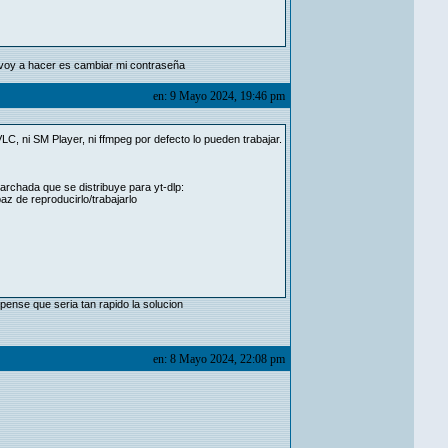
 voy a hacer es cambiar mi contraseña
en: 9 Mayo 2024, 19:46 pm
LC, ni SM Player, ni ffmpeg por defecto lo pueden trabajar.
rchada que se distribuye para yt-dlp:
z de reproducirlo/trabajarlo
pense que seria tan rapido la solucion
en: 8 Mayo 2024, 22:08 pm