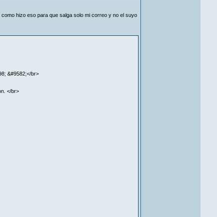
 como hizo eso para que salga solo mi correo y no el suyo
198; &#9582;</br>
on. </br>