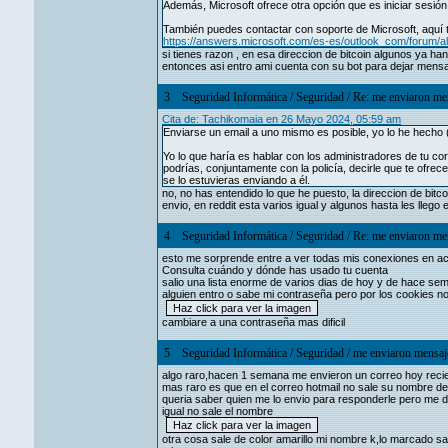
Además, Microsoft ofrece otra opción que es iniciar sesión
También puedes contactar con soporte de Microsoft, aquí t
https://answers.microsoft.com/es-es/outlook_com/forum
si tienes razon , en esa direccion de bitcoin algunos ya h
entonces asi entro ami cuenta con su bot para dejar mensa
3
Seguridad Informática
/
Seguridad
/
Re: me enviaron men
Cita de: Tachikomaia en 26 Mayo 2024, 05:59 am
Enviarse un email a uno mismo es posible, yo lo he hecho 
Yo lo que haría es hablar con los administradores de tu cor
podrías, conjuntamente con la policía, decirle que te ofre
se lo estuvieras enviando a él.
no, no has entendido lo que he puesto, la direccion de bi
envio, en reddit esta varios igual y algunos hasta les lleg
4
Seguridad Informática
/
Seguridad
/
Re: me enviaron men
esto me sorprende entre a ver todas mis conexiones en acti
Consulta cuándo y dónde has usado tu cuenta
salio una lista enorme de varios dias de hoy y de hace se
alguien entro o sabe mi contraseña pero por los cookies no
cambiare a una contraseña mas dificil
5
Seguridad Informática
/
Seguridad
/
me enviaron mensaje
algo raro,hacen 1 semana me envieron un correo hoy recien 
mas raro es que en el correo hotmail no sale su nombre de
queria saber quien me lo envio para responderle pero me d
igual no sale el nombre
otra cosa sale de color amarillo mi nombre k,lo marcado sa