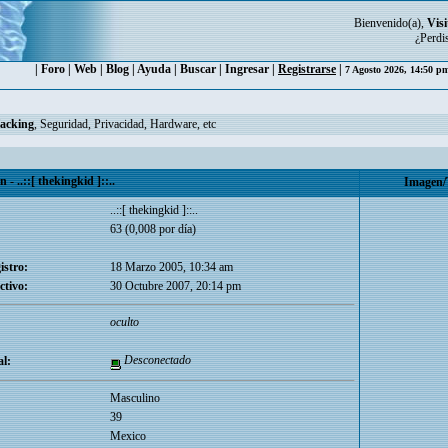
Bienvenido(a),
Visi
¿Perdi
|
Foro
|
Web
|
Blog
|
Ayuda
|
Buscar
|
Ingresar
|
Registrarse
|
7 Agosto 2026, 14:50 
Hacking
, Seguridad, Privacidad, Hardware, etc
 ..::[ thekingkid ]::..
Imagen/
..::[ thekingkid ]::..
63 (0,008 por día)
istro:
18 Marzo 2005, 10:34 am
ctivo:
30 Octubre 2007, 20:14 pm
oculto
Desconectado
l:
Masculino
39
Mexico