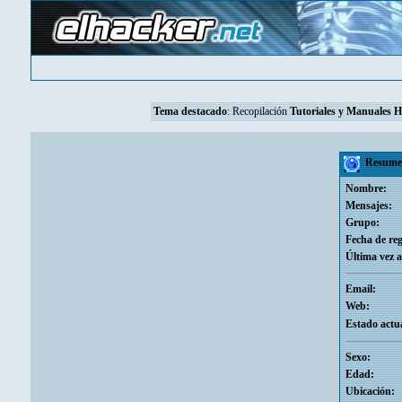
Tema destacado
:
Recopilación
Tutoriales y Manuales 
Resumen -
Nombre:
Mensajes:
Grupo:
Fecha de reg
Última vez a
Email:
Web:
Estado actua
Sexo:
Edad:
Ubicación: