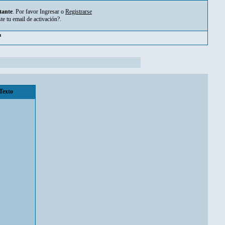
tante
. Por favor
Ingresar
o
Registrarse
ste tu
email de activación?
.
pm
Texto