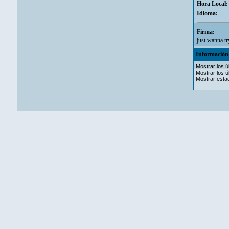
Hora Local:
Idioma:
Firma:
just wanna tr
Información 
Mostrar los ú
Mostrar los ú
Mostrar estad