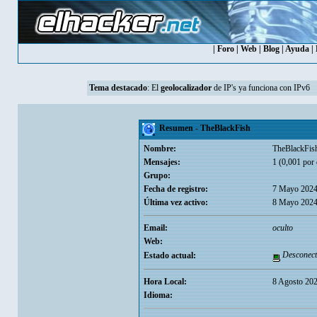
|
Foro
|
Web
|
Blog
|
Ayuda
|
Tema destacado
: El
geolocalizador
de IP's ya funciona con IPv6
Resumen - TheBlackFish
Nombre:
TheBlackFis
Mensajes:
1 (0,001 por 
Grupo:
Fecha de registro:
7 Mayo 2024
Última vez activo:
8 Mayo 2024
Email:
oculto
Web:
Desconect
Estado actual:
Hora Local:
8 Agosto 202
Idioma: