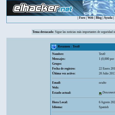
|
Foro
|
Web
|
Blog
|
Ayuda
|
Tema destacado
:
Sigue las noticias más importantes de seguridad i
Resumen - Test0
Nombre:
Test0
Mensajes:
1 (0,000 por 
Grupo:
Fecha de registro:
22 Enero 201
Última vez activo:
20 Julio 201
Email:
oculto
Web:
Desconect
Estado actual:
Hora Local:
6 Agosto 202
Idioma:
Spanish