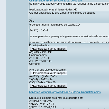
Cita de: engel lex en 15 Julio 2018, 06:07 am
se han vuelto exacesivamente larga las respuesta me da pereza le
explica puntualmente si tienes dudas XD
Ok, por ahora sólo te diré 2 bastante simples se supone.
1-
Citar
creo que fallaste matematica de basica XD
2+(3*4) = 2+3*4
se usa parentesis para que la gente menos acostumbrada no se eq
pero tu erras al hacer una suma distributiva... eso no existe... en m
En wikipedia dice:
A*(B+C) = A*B+A*C
Comprobemos.
2*(3+4) = 2*7 = 14
2*3+2*4 = 6+8 = 14
Correcto.
Ahora el que digo que está mal.
A+(B*C) = (A+B)*(A+C)
2+(3*4) = 2+12 = 14
(2+3)*(2+4) = 5*6 = 30
https://es.wikipedia.org/wiki/L%C3%B3gica_binaria#Axiomas
Dije que el ejemplo está mal, que debería ser:
A+(B*C) = A*B+A*C
4+(10*7) = 4+70 = 74
4*10+4*7 = 40+28 = 68