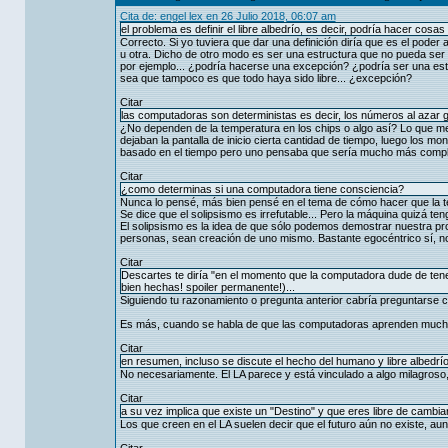
Cita de: engel lex en 26 Julio 2018, 06:07 am
el problema es definir el libre albedrío, es decir, podría hacer cosas
Correcto. Si yo tuviera que dar una definición diría que es el pod
u otra. Dicho de otro modo es ser una estructura que no pueda ser 
por ejemplo... ¿podría hacerse una excepción? ¿podría ser una estr
sea que tampoco es que todo haya sido libre... ¿excepción?
Citar
las computadoras son deterministas es decir, los números al azar 
¿No dependen de la temperatura en los chips o algo así? Lo que me
dejaban la pantalla de inicio cierta cantidad de tiempo, luego los mo
basado en el tiempo pero uno pensaba que sería mucho más complej
Citar
¿como determinas si una computadora tiene consciencia?
Nunca lo pensé, más bien pensé en el tema de cómo hacer que la 
Se dice que el solipsismo es irrefutable... Pero la máquina quizá ten
El solipsismo es la idea de que sólo podemos demostrar nuestra pr
personas, sean creación de uno mismo. Bastante egocéntrico sí, no
Citar
Descartes te diría "en el momento que la computadora dude de tener c
bien hechas! spoiler permanente!)...
Siguiendo tu razonamiento o pregunta anterior cabría preguntarse 
Es más, cuando se habla de que las computadoras aprenden mucha 
Citar
en resumen, incluso se discute el hecho del humano y libre albedrío
No necesariamente. El LA parece y está vinculado a algo milagroso
Citar
a su vez implica que existe un "Destino" y que eres libre de cambiarl
Los que creen en el LA suelen decir que el futuro aún no existe, aun