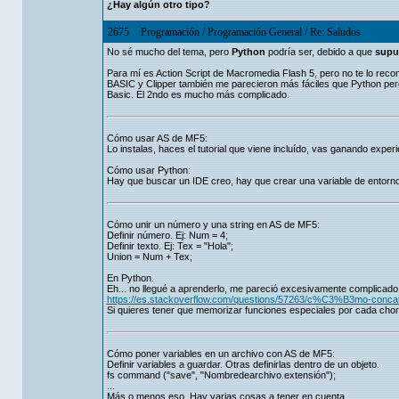
¿Hay algún otro tipo?
2675
Programación
/
Programación General
/
Re: Saludos
No sé mucho del tema, pero
Python
podría ser, debido a que
supue
Para mí es Action Script de Macromedia Flash 5, pero no te lo recom
BASIC y Clipper también me parecieron más fáciles que Python pero
Basic. El 2ndo es mucho más complicado.
Cómo usar AS de MF5:
Lo instalas, haces el tutorial que viene incluído, vas ganando experi
Cómo usar Python:
Hay que buscar un IDE creo, hay que crear una variable de entorno,
Cómo unir un número y una string en AS de MF5:
Definir número. Ej: Num = 4;
Definir texto. Ej: Tex = "Hola";
Union = Num + Tex;
En Python.
Eh... no llegué a aprenderlo, me pareció excesivamente complicado.
https://es.stackoverflow.com/questions/57263/c%C3%B3mo-concate
Si quieres tener que memorizar funciones especiales por cada cho
Cómo poner variables en un archivo con AS de MF5:
Definir variables a guardar. Otras definirlas dentro de un objeto.
fs command ("save", "Nombredearchivo.extensión");
...
Más o menos eso. Hay varias cosas a tener en cuenta.