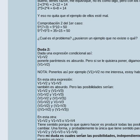
Bueno, tienes razón, me equivoqué, no es como digo, pero con los 
2+(3*4) = 2+12 = 14
2*3+2*4 = 6+8 = 14
Y eso no quita que el ejemplo de ellos esté mal.
Comprobación 2 del 1er caso:
5*(7+3) = 5*10 = 50
5*7+5*3 = 35+15 = 50
¿Cual es el problema? ¿pusieron un ejemplo que no existe o qué?
Duda 2:
Dada una expresión condicional así:
V1<V2
ponerle paréntesis es absurdo. Pero si se le quisiera poner, digam
(V1<V2)
NOTA: Ponerlos así por ejemplo (V1)<V2 no me interesa, estoy habl
En esta otra expresión:
V1<V2 y V1<V3
también es absurdo. Pero las posibilidades serían:
V1<V2 y (V1<V3)
(V1<V2 y V1<V3)
(V1<V2 y (V1<V3))
(V1<V2) y V1<V3
(V1<V2) y (V1<V3)
((V1<V2) y (V1<V3))
En esta otra:
V1<V2 y V1<V3 o V1<V4
Tiene sentido porque lo que quiero hacer es producir todas las posib
cambiar. Una forma, y probablemente la única que tiene sentido para
V1<V2 y (V1<V3 o V1<V4)
Pero
mi duda es cuales serían las posibilidades, independien
muestro un poco: