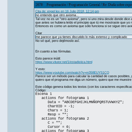
2678
Programación
/
Programación General
/
Re: Duda sobre expre
Cita de: engel lex en 16 Julio 2018, 12:14 pm
no entiendo que otro axioma...
Tal vez no es un "otro axioma", pero si uno mira desde donde dice 
que antes se hubiera leído el principio que tú me mostraste que yo n
Entonces es como un axioma que sólo funciona si se sigue otro axi
Citar
me parece que ya tienes discutido lo más extenso y complicado
No sé qué, pero dejémoslo así.
En cuanto a las fórmulas.
Esto parece inútil:
https://www.vitutor.net/1/estadistica.html
Y esto:
https://www.youtube.com/watch?v=m358EUYS1CQ
Parece ser un método para calcular la cantidad de casos posibles, p
quiero que el programa me diga un número, quiero que me muestre 
Este código genera todos los textos (con los caracteres especifica
Código:
Escena 1
actions for fotograma 1
Data = "ABCDEFGHIJKLMNÑOPQRSTUVWXYZ";
Char0ID = -1;
Chars = 1;
Resp = "";
actions for fotograma 2
C = "";
Cursor = 0;
actions for fotograma 3