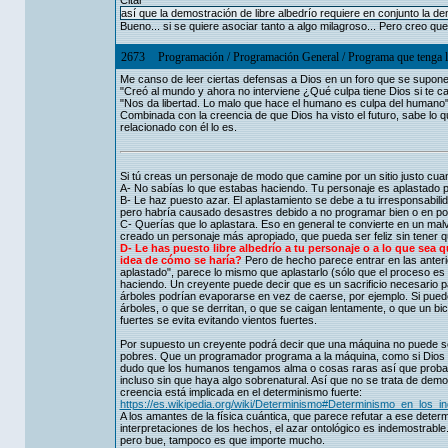
Citar
así que la demostración de libre albedrío requiere en conjunto la dem
Bueno... si se quiere asociar tanto a algo milagroso... Pero creo qu
2673
Programación
/
Programación General
/
Programa que tenga l
Me canso de leer ciertas defensas a Dios en un foro que se supone
"Creó al mundo y ahora no interviene ¿Qué culpa tiene Dios si te c
"Nos da libertad. Lo malo que hace el humano es culpa del humano
Combinada con la creencia de que Dios ha visto el futuro, sabe lo q
relacionado con él lo es.
Si tú creas un personaje de modo que camine por un sitio justo cuand
A- No sabías lo que estabas haciendo. Tu personaje es aplastado po
B- Le haz puesto azar. El aplastamiento se debe a tu irresponsabil
pero habría causado desastres debido a no programar bien o en pos
C- Querías que lo aplastara. Eso en general te convierte en un malv
creado un personaje más apropiado, que pueda ser feliz sin tener q
D- Le has puesto libre albedrío a tu personaje o a lo que sea q
idea de cómo se haría?
Pero de hecho parece entrar en las anterio
aplastado", parece lo mismo que aplastarlo (sólo que el proceso es
haciendo. Un creyente puede decir que es un sacrificio necesario 
árboles podrían evaporarse en vez de caerse, por ejemplo. Si puede
árboles, o que se derritan, o que se caigan lentamente, o que un bi
fuertes se evita evitando vientos fuertes.
Por supuesto un creyente podrá decir que una máquina no puede se
pobres. Que un programador programa a la máquina, como si Dios 
dudo que los humanos tengamos alma o cosas raras así que probab
incluso sin que haya algo sobrenatural. Así que no se trata de demo
creencia está implicada en el determinismo fuerte:
https://es.wikipedia.org/wiki/Determinismo#Determinismo_en_los_in
A los amantes de la física cuántica, que parece refutar a ese deter
interpretaciones de los hechos, el azar ontológico es indemostrabl
pero bue, tampoco es que importe mucho.