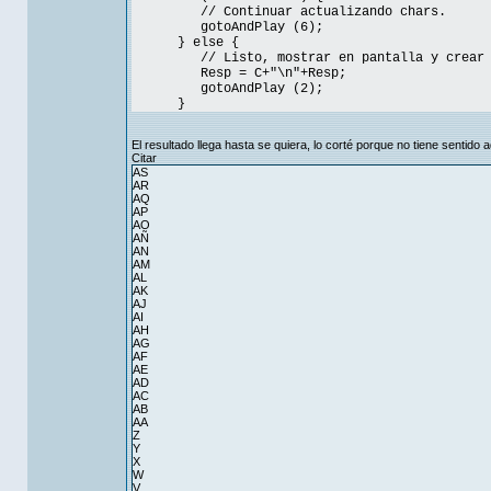
// Continuar actualizando chars.
gotoAndPlay (6);
} else {
// Listo, mostrar en pantalla y crear o
Resp = C+"\n"+Resp;
gotoAndPlay (2);
}
El resultado llega hasta se quiera, lo corté porque no tiene sentido a
Citar
AS
AR
AQ
AP
AO
AÑ
AN
AM
AL
AK
AJ
AI
AH
AG
AF
AE
AD
AC
AB
AA
Z
Y
X
W
V