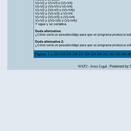
V1<V2 y V1<V3 o (V1<V4)
V1<V2 y (V1<V3 o V1<V4)
V1<V2 y (V1<V3 o (V1<V4))
V1<V2 y (V1<V3) o V1<V4
V1<V2 y (V1<V3) o (V1<V4)
V1<V2 y ((V1<V3) o (V1<V4))
Y sigue y se complica.
Duda alternativa:
¿Cómo sería un pseudocódigo para que un programa produzca toda
Duda alternativa 2:
¿Cómo sería un pseudocódigo para que un programa produzca sólo 
Páginas:
1
...
253
254
255
256
257
258
259
260
261
262
263
264
26
WAP2
-
Aviso Legal
-
Powered by 