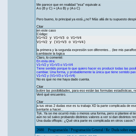
Me parece que en realidad "esa" equivale a:
A o (B y C) = (A o B) y (A o C)
Pero bueno, lo principal ya está ¿no? Más allá de tu supuesto despi
Citar
en este caso
Código:
V1<V2 y V1<V3 o V1<V4
V1<V2 y (V1<V3 o V1<V4)
la primera y la segunda expresión son diferentes... (lee mis paraffo
cambiaste la logica
Claro, lo comenté:
En esta otra:
V1<V2 y V1<V3 o V1<V4
Tiene sentido porque lo que quiero hacer es producir todas las posib
cambiar. Una forma, y probablemente la única que tiene sentido para
V1<V2 y (V1<V3 o V1<V4)
No es que no me haya dado cuenta.
Citar
sobre las posibilidades, para eso están las formulas estadísticas,
Veré qué encuentro.
Citar
a tus otras 2 dudas ese es tu trabajo XD la parte complicada de ese 
sentarte a hacer...
Tsk. Ya se me ocurrió más o menos una forma, pero si plantee el te
aún no sé salvo probando distintos valores a ver si dan distintos res
Una duda offtopic: ¿Qué otra parte es complicada en otros casos?
2680
Programación
/
Programación General
/
Re: Duda sobre expre