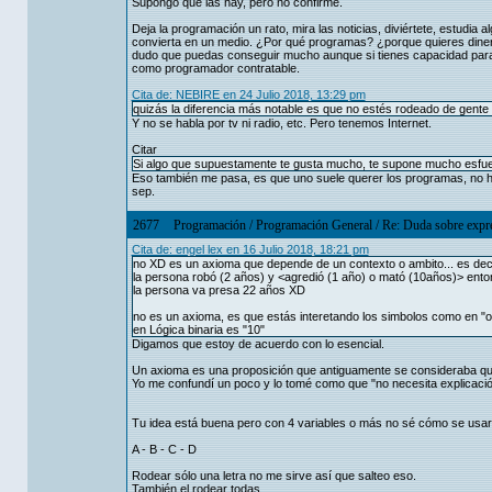
Supongo que las hay, pero no confirmé.
Deja la programación un rato, mira las noticias, diviértete, estudia al
convierta en un medio. ¿Por qué programas? ¿porque quieres diner
dudo que puedas conseguir mucho aunque si tienes capacidad para a
como programador contratable.
Cita de: NEBIRE en 24 Julio 2018, 13:29 pm
quizás la diferencia más notable es que no estés rodeado de gente 
Y no se habla por tv ni radio, etc. Pero tenemos Internet.
Citar
Si algo que supuestamente te gusta mucho, te supone mucho esfuer
Eso también me pasa, es que uno suele querer los programas, no ha
sep.
2677
Programación
/
Programación General
/
Re: Duda sobre expre
Cita de: engel lex en 16 Julio 2018, 18:21 pm
no XD es un axioma que depende de un contexto o ambito... es decir,
la persona robó (2 años) y <agredió (1 año) o mató (10años)> ent
la persona va presa 22 años XD
no es un axioma, es que estás interetando los simbolos como en "otr
en Lógica binaria es "10"
Digamos que estoy de acuerdo con lo esencial.
Un axioma es una proposición que antiguamente se consideraba qu
Yo me confundí un poco y lo tomé como que "no necesita explicación
Tu idea está buena pero con 4 variables o más no sé cómo se usar
A - B - C - D
Rodear sólo una letra no me sirve así que salteo eso.
También el rodear todas.