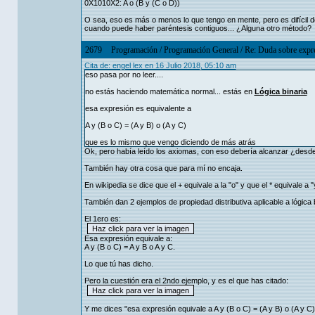
0X1010X2: A o (B y (C o D))
O sea, eso es más o menos lo que tengo en mente, pero es difícil 
cuando puede haber paréntesis contiguos... ¿Alguna otro método?
2679
Programación
/
Programación General
/
Re: Duda sobre expre
Cita de: engel lex en 16 Julio 2018, 05:10 am
eso pasa por no leer....
no estás haciendo matemática normal... estás en
Lógica binaria
esa expresión es equivalente a
A y (B o C) = (A y B) o (A y C)
que es lo mismo que vengo diciendo de más atrás
Ok, pero había leído los axiomas, con eso debería alcanzar ¿desde
También hay otra cosa que para mí no encaja.
En wikipedia se dice que el + equivale a la "o" y que el * equivale a "
También dan 2 ejemplos de propiedad distributiva aplicable a lógica b
El 1ero es:
Esa expresión equivale a:
A y (B o C) = A y B o A y C.
Lo que tú has dicho.
Pero la cuestión era el 2ndo ejemplo, y es el que has citado:
Y me dices "esa expresión equivale a A y (B o C) = (A y B) o (A y C)