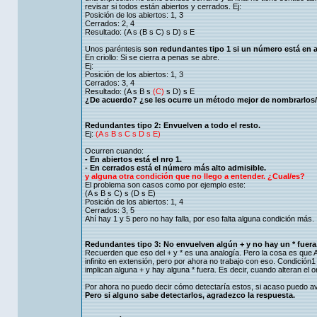
revisar si todos están abiertos y cerrados. Ej:
Posición de los abiertos: 1, 3
Cerrados: 2, 4
Resultado: (A s (B s C) s D) s E
Unos paréntesis
son redundantes tipo 1 si un número está en
En criollo: Si se cierra a penas se abre.
Ej:
Posición de los abiertos: 1, 3
Cerrados: 3, 4
Resultado: (A s B s
(C)
s D) s E
¿De acuerdo? ¿se les ocurre un método mejor de nombrarlos
Redundantes tipo 2: Envuelven a todo el resto.
Ej:
(A s B s C s D s E)
Ocurren cuando:
- En abiertos está el nro 1.
- En cerrados está el número más alto admisible.
y alguna otra condición que no llego a entender. ¿Cual/es?
El problema son casos como por ejemplo este:
(A s B s C) s (D s E)
Posición de los abiertos: 1, 4
Cerrados: 3, 5
Ahí hay 1 y 5 pero no hay falla, por eso falta alguna condición más.
Redundantes tipo 3: No envuelven algún + y no hay un * fuera
Recuerden que eso del + y * es una analogía. Pero la cosa es que A * 
infinito en extensión, pero por ahora no trabajo con eso. Condición
implican alguna + y hay alguna * fuera. Es decir, cuando alteran el 
Por ahora no puedo decir cómo detectaría estos, si acaso puedo av
Pero si alguno sabe detectarlos, agradezco la respuesta.