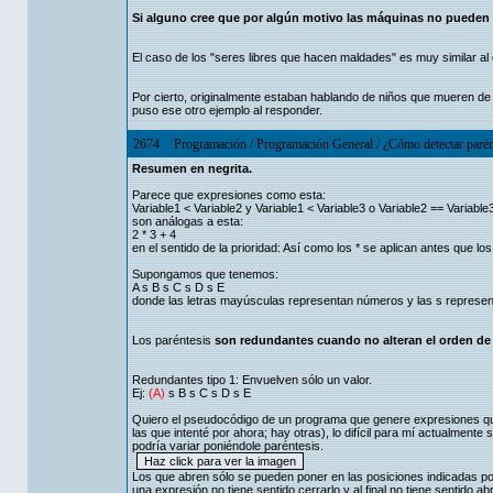
Si alguno cree que por algún motivo las máquinas no pueden t
El caso de los "seres libres que hacen maldades" es muy similar al de
Por cierto, originalmente estaban hablando de niños que mueren de c
puso ese otro ejemplo al responder.
2674
Programación
/
Programación General
/
¿Cómo detectar parén
Resumen en negrita.
Parece que expresiones como esta:
Variable1 < Variable2 y Variable1 < Variable3 o Variable2 == Variable
son análogas a esta:
2 * 3 + 4
en el sentido de la prioridad: Así como los * se aplican antes que los 
Supongamos que tenemos:
A s B s C s D s E
donde las letras mayúsculas representan números y las s represen
Los paréntesis
son redundantes cuando no alteran el orden de 
Redundantes tipo 1: Envuelven sólo un valor.
Ej:
(A)
s B s C s D s E
Quiero el pseudocódigo de un programa que genere expresiones que
las que intenté por ahora; hay otras), lo difícil para mí actualment
podría variar poniéndole paréntesis.
Los que abren sólo se pueden poner en las posiciones indicadas por 
una expresión no tiene sentido cerrarlo y al final no tiene sentido a