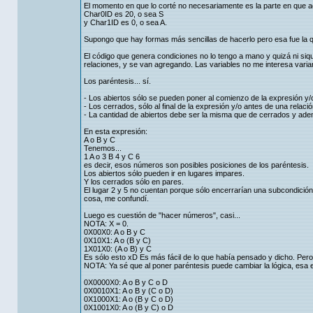
El momento en que lo corté no necesariamente es la parte en que 
Char0ID es 20, o sea S
y Char1ID es 0, o sea A.
Supongo que hay formas más sencillas de hacerlo pero esa fue la q
El código que genera condiciones no lo tengo a mano y quizá ni siqui
relaciones, y se van agregando. Las variables no me interesa variarla
Los paréntesis... sí.
- Los abiertos sólo se pueden poner al comienzo de la expresión y/o
- Los cerrados, sólo al final de la expresión y/o antes de una relació
- La cantidad de abiertos debe ser la misma que de cerrados y ade
En esta expresión:
A o B y C
Tenemos...
1 A o 3 B 4 y C 6
es decir, esos números son posibles posiciones de los paréntesis.
Los abiertos sólo pueden ir en lugares impares.
Y los cerrados sólo en pares.
El lugar 2 y 5 no cuentan porque sólo encerrarían una subcondición
cosa, me confundí.
Luego es cuestión de "hacer números", casi...
NOTA: X = 0.
0X00X0: A o B y C
0X10X1: A o (B y C)
1X01X0: (A o B) y C
Es sólo esto xD Es más fácil de lo que había pensado y dicho. Per
NOTA: Ya sé que al poner paréntesis puede cambiar la lógica, esa e
0X0000X0: A o B y C o D
0X0010X1: A o B y (C o D)
0X1000X1: A o (B y C o D)
0X1001X0: A o (B y C) o D