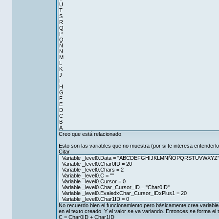
U
T
S
R
Q
P
O
Ñ
N
M
L
K
J
I
H
G
F
E
D
C
B
A
Creo que está relacionado.
Esto son las variables que no muestra (por si te interesa entenderlo
Citar
Variable _level0.Data = "ABCDEFGHIJKLMNÑOPQRSTUVWXYZ
Variable _level0.Char0ID = 20
Variable _level0.Chars = 2
Variable _level0.C = ""
Variable _level0.Cursor = 0
Variable _level0.Char_Cursor_ID = "Char0ID"
Variable _level0.EvaledxChar_Cursor_IDxPlus1 = 20
Variable _level0.Char1ID = 0
No recuerdo bien el funcionamiento pero básicamente crea variable
en el texto creado. Y el valor se va variando. Entonces se forma el t
C = Char0ID + Char1ID