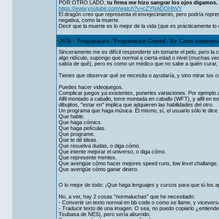
POR OTRO LADO,
tu firma me hizo sangrar los ojos digamos.
https://www.youtube.com/watch?v=cZYNADOHhVY
El dragón creo que representa el envejecimiento, pero podría repr
negativa, como la muerte.
Decir que la muerte es lo mejor de la vida (que es prácticamente 
2676
Programación
/
Programación General
/
Re: Como manteners
Sinceramente me es difícil responderte sin tomarte el pelo, pero 
algo ridículo, supongo que normal a cierta edad o nivel (muchas v
sabía de qué), pero es como un médico que no sabe a quién curar, p
Tienes que observar qué se necesita o ayudaría, y sino mirar tus c
Puedes hacer videojuegos.
Complicar juegos ya existentes, ponerles variaciones. Por ejemplo u
Alfil montado a caballo, torre montada en caballo (WFT), y alfil en 
dibujitos, "estar en" implica que adquieren las habilidades del otro.
Un programa que haga música. Él mismo, sí, el usuario sólo le dice 
Que hable.
Que haga cómics.
Que haga películas.
Que programe.
Que te dé ideas.
Que resuelva dudas, o diga cómo.
Que intente mejorar el universo, o diga cómo.
Que represente mentes.
Que averigüe cómo hacer mejores speed runs, low level challange, 
Que averigüe cómo ganar dinero.
O lo mejor de todo: ¡Que haga lenguajes y cursos para que tú los
No, a ver, hay 2 cosas "normaluchas" que he necesitado:
- Convertir un texto normal en bb code o como se llame, y vicevers
- Traducir texto de una imagen. O sea, no puedo copiarlo ¿entien
Tsubasa de NES), pero sería aburrido.