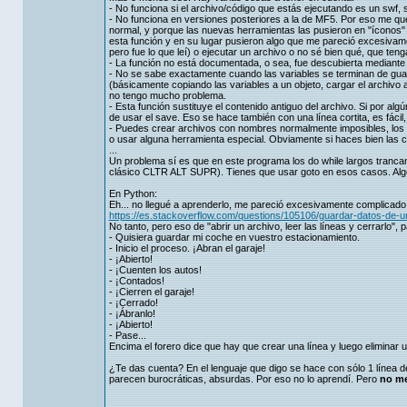
- No funciona si el archivo/código que estás ejecutando es un swf, s
- No funciona en versiones posteriores a la de MF5. Por eso me que
normal, y porque las nuevas herramientas las pusieron en "íconos" g
esta función y en su lugar pusieron algo que me pareció excesivame
pero fue lo que leí) o ejecutar un archivo o no sé bien qué, que teng
- La función no está documentada, o sea, fue descubierta mediante
- No se sabe exactamente cuando las variables se terminan de guar
(básicamente copiando las variables a un objeto, cargar el archivo a
no tengo mucho problema.
- Esta función sustituye el contenido antiguo del archivo. Si por algú
de usar el save. Eso se hace también con una línea cortita, es fáci
- Puedes crear archivos con nombres normalmente imposibles, los cu
o usar alguna herramienta especial. Obviamente si haces bien las c
...
Un problema sí es que en este programa los do while largos trancan
clásico CLTR ALT SUPR). Tienes que usar goto en esos casos. Alg
En Python:
Eh... no llegué a aprenderlo, me pareció excesivamente complicado
https://es.stackoverflow.com/questions/105106/guardar-datos-de-un
No tanto, pero eso de "abrir un archivo, leer las líneas y cerrarlo"
- Quisiera guardar mi coche en vuestro estacionamiento.
- Inicio el proceso. ¡Abran el garaje!
- ¡Abierto!
- ¡Cuenten los autos!
- ¡Contados!
- ¡Cierren el garaje!
- ¡Cerrado!
- ¡Ábranlo!
- ¡Abierto!
- Pase...
Encima el forero dice que hay que crear una línea y luego eliminar 
¿Te das cuenta? En el lenguaje que digo se hace con sólo 1 línea de
parecen burocráticas, absurdas. Por eso no lo aprendí. Pero
no me