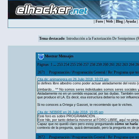
|
Foro
|
Web
|
Blog
|
Ayuda
|
Tema destacado
:
Introducción a la Factorización De Semiprimos 
Mostrar Mensajes
Páginas:
1
...
253
254
255
256
257
258
259
260
261
262
263
264
26
2671
Programación
/
Programación General
/
Re: Programa que ten
Cita de: animanegra en 26 Julio 2018, 10:23 am
si defines libre albedrio como poder actuar aisladamente del resto 
zimbardo... ^^ No somos seres individuales somos seres sociales y
Aisladamente no en un sentido espacial, por las dudas. También serí
que produce el LA. Es decir, esa estructura debería no ser influenci
Si no conoces a Ortega y Gasset, te recomiendo que lo viches.
Cita de: NEBIRE en 26 Julio 2018, 15:05 pm
Este foro es sobre PROGRAMACIÓN....
Este hilo, por tanto debería moverse al FORO LIBRE, aquí no pinta
Capaz que no quedó claro pero estoy preguntando
cómo se haría 
contexto de la pregunta, quizá demasiado, pero la pregunta es de 
2672
Programación
/
Programación General
/
Re: Programa que ten