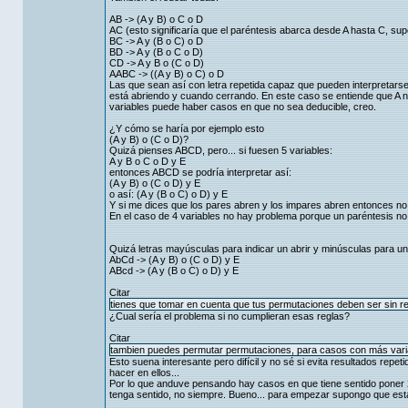
AB -> (A y B) o C o D
AC (esto significaría que el paréntesis abarca desde A hasta C, su
BC -> A y (B o C) o D
BD -> A y (B o C o D)
CD -> A y B o (C o D)
AABC -> ((A y B) o C) o D
Las que sean así con letra repetida capaz que pueden interpretars
está abriendo y cuando cerrando. En este caso se entiende que A n
variables puede haber casos en que no sea deducible, creo.
¿Y cómo se haría por ejemplo esto
(A y B) o (C o D)?
Quizá pienses ABCD, pero... si fuesen 5 variables:
A y B o C o D y E
entonces ABCD se podría interpretar así:
(A y B) o (C o D) y E
o así: (A y (B o C) o D) y E
Y si me dices que los pares abren y los impares abren entonces no 
En el caso de 4 variables no hay problema porque un paréntesis no
Quizá letras mayúsculas para indicar un abrir y minúsculas para un
AbCd -> (A y B) o (C o D) y E
ABcd -> (A y (B o C) o D) y E
Citar
tienes que tomar en cuenta que tus permutaciones deben ser sin re
¿Cual sería el problema si no cumplieran esas reglas?
Citar
tambien puedes permutar permutaciones, para casos con más vari
Esto suena interesante pero difícil y no sé si evita resultados repe
hacer en ellos...
Por lo que anduve pensando hay casos en que tiene sentido poner 
tenga sentido, no siempre. Bueno... para empezar supongo que estaría