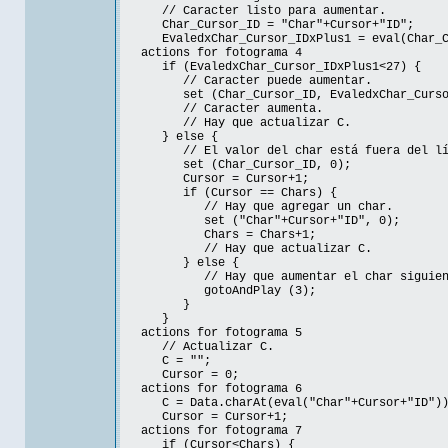
// Caracter listo para aumentar.
Char_Cursor_ID = "Char"+Cursor+"ID";
EvaledxChar_Cursor_IDxPlus1 = eval(Char_Cu
actions for fotograma 4
if (EvaledxChar_Cursor_IDxPlus1<27) {
// Caracter puede aumentar.
set (Char_Cursor_ID, EvaledxChar_Cursor
// Caracter aumenta.
// Hay que actualizar C.
} else {
// El valor del char está fuera del lí
set (Char_Cursor_ID, 0);
Cursor = Cursor+1;
if (Cursor == Chars) {
// Hay que agregar un char.
set ("Char"+Cursor+"ID", 0);
Chars = Chars+1;
// Hay que actualizar C.
} else {
// Hay que aumentar el char siguien
gotoAndPlay (3);
}
}
actions for fotograma 5
// Actualizar C.
C = "";
Cursor = 0;
actions for fotograma 6
C = Data.charAt(eval("Char"+Cursor+"ID"))
Cursor = Cursor+1;
actions for fotograma 7
if (Cursor<Chars) {