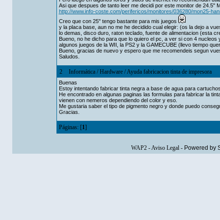
Asi que despues de tanto leer me decidi por este monitor de 2
http://www.info-coste.com/perifericos/monitores/036280/mon25-ha
Creo que con 25" tengo bastante para mis juegos
y la placa base, aun no me he decidido cual elegir: (os la dejo a v
lo demas, disco duro, raton teclado, fuente de alimentacion (esta c
Bueno, no he dicho para que lo quiero el pc, a ver si con 4 nucleos
algunos juegos de la WII, la PS2 y la GAMECUBE (llevo tiempo querien
Bueno, gracias de nuevo y espero que me recomendeis segun vuest
Saludos.
2
Informática
/
Hardware
/
Ayuda fabricacion tinta de impresora
Buenas
Estoy intentando fabricar tinta negra a base de agua para cartucho
He encontrado en algunas paginas las formulas para fabricar la tint
vienen con nemeros dependiendo del color y eso.
Me gustaria saber el tipo de pigmento negro y donde puedo consegu
Gracias.
Páginas: [
1
]
WAP2
-
Aviso Legal
-
Powered by 