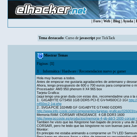
|
Foro
|
Web
|
Blog
|
Ayuda
|
Tema destacado
:
Curso de
javascript
por TickTack
Mostrar Temas
Páginas: [
1
]
1
Informática
/
Hardware
/
Recomendacion nuevo pc gamer
Hola muy buenas a todos.
Antes de empezar me gustaria agradacerles de antemano y desearle
Ahora, tengo presupuesto de 600 o 700 euros para comprarme o m
Procesador: AM3 950 phenom II X4 965 box
Tarjeta Grafica:
(aqui tengo una gran duda con estas dos, recomendadme una o la q
1:. GIGABYTE GTS450 1GB DDR5 PCI-E GV-N450OC2-1GI
http:
n450oc2-1gi.php
2:. SVGA PCIE 1024MB GF GIGABYTE GTX460 GDDR5
http://www.info-coste.com/componentes/tarjetas-graficas/026003/
Memoria RAM: CORSAIR VENGEANCE 4 GB DDR3 1600
http://www.pccoste.es/productos/memoria-4-gb-ddr3-1600-corsair
Tambien he visto que las Kingstone han bajado de precio y una d
CORSAIR, pero he leido que las kingstone no son buenas para Jue
Monitor:
En principio me estaba animando a comprarme un TV LED Samsung 
Pero luego en algunos foros y sitios de internet no recomiendan uti