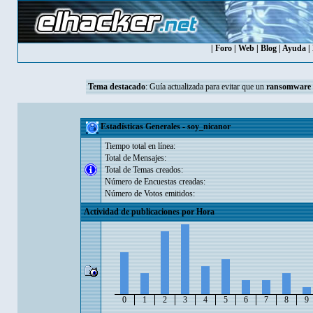
|
Foro
|
Web
|
Blog
|
Ayuda
|
Tema destacado
:
Guía actualizada para evitar que un
ransomware
Estadísticas Generales - soy_nicanor
Tiempo total en línea:
Total de Mensajes:
Total de Temas creados:
Número de Encuestas creadas:
Número de Votos emitidos:
Actividad de publicaciones por Hora
0
1
2
3
4
5
6
7
8
9