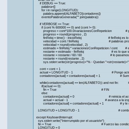
if DEBUG == True:
palabra=[] # Creas una lista 
for i in range(LONGITUD):
palabra.append(ALFABETO[contadores]) # Vas me
eventoPalabraGenerada("".join(palabra)) # Envias
if VERBOSE == True:
if (cont % 600000 == 0) and (cont != 0):
progreso = cont*100.0/variacionesConRepeticion # porc
progreso = round(progreso , 2)
finReloj = time() - inicioReloj # finReloj es lo que e
velocidad = cont / finReloj # palabras procesa
velocidad = round(velocidad , 2)
estimado = finReloj * variacionesConRepeticion / cont # es lo
restante = estimado - finReloj # es lo que se estima
restante = restante / 60 / 60 # lo pasamos a
restante = round(restante , 2)
sys.stderr.write(str(progreso)+"% - Quedan "+str(restante)+" ho
cont = cont + 1
actual = LONGITUD - 1 # Pongo actual a la 
contadores[actual] = contadores[actual] + 1 # Sumo 1
while(contadores[actual] == len(ALFABETO)) and not fin: # 
if(actual == 0):
fin = True # FIN
else:
contadores[actual] = 0 # reinicia el actual
actual = actual - 1 # avanza a la izqui
contadores[actual] = contadores[actual] + 1 # y le 
LONGITUD = LONGITUD - 1 # combinacione
except KeyboardInterrupt:
sys.stderr.write("Interrumpido por el usuario\n")
fin = True # Fuerzo las condiciones 
LONGITUD = 0