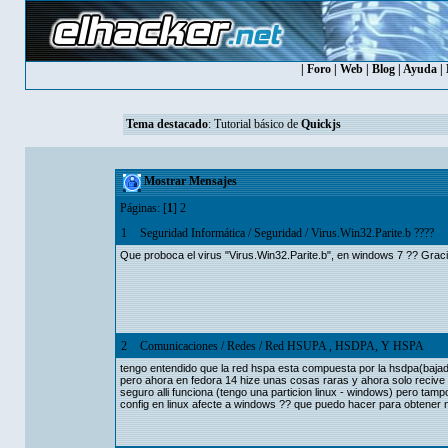
|
Foro
|
Web
|
Blog
|
Ayuda
|
Tema destacado
:
Tutorial básico de
Quickjs
Mostrar Mensajes
Páginas: [
1
]
2
1
Seguridad Informática
/
Seguridad
/
Virus.Win32.Parite.b ????
Que proboca el virus "Virus.Win32.Parite.b", en windows 7 ?? Graci
2
Comunicaciones
/
Redes
/
Red HSUPA , HSDPA, Y HSPA
tengo entendido que la red hspa esta compuesta por la hsdpa(bajad
pero ahora en fedora 14 hize unas cosas raras y ahora solo reciv
seguro alli funciona (tengo una particion linux - windows) pero ta
config en linux afecte a windows ?? que puedo hacer para obtener