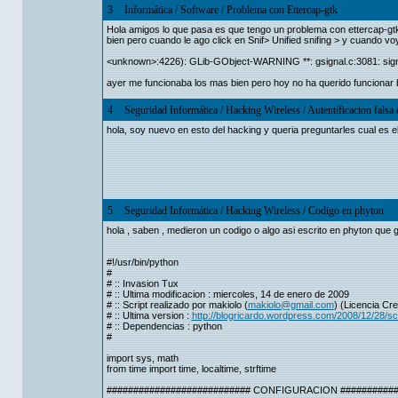
3
Informática
/
Software
/
Problema con Ettercap-gtk
Hola amigos lo que pasa es que tengo un problema con ettercap-gt
bien pero cuando le ago click en Snif> Unified snifing > y cuando voy 
<unknown>:4226): GLib-GObject-WARNING **: gsignal.c:3081: signal
ayer me funcionaba los mas bien pero hoy no ha querido funcionar 
4
Seguridad Informática
/
Hacking Wireless
/
Autentificacion fals
hola, soy nuevo en esto del hacking y queria preguntarles cual es e
5
Seguridad Informática
/
Hacking Wireless
/
Codigo en phyton
hola , saben , medieron un codigo o algo asi escrito en phyton que 
#!/usr/bin/python
#
# :: Invasion Tux
# :: Ultima modificacion : miercoles, 14 de enero de 2009
# :: Script realizado por makiolo (
makiolo@gmail.com
) (Licencia C
# :: Ultima version :
http://blogricardo.wordpress.com/2008/12/28/scr
# :: Dependencias : python
#
import sys, math
from time import time, localtime, strftime
########################### CONFIGURACION ###########