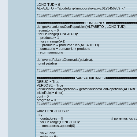
LONGITUD = 6
ALFABETO = "abcdefghijklmnopqrstuvwxyz0123456789_-."
######################################################
########################## FUNCIONES #################
def getVariacionesConRepeticion(ALFABETO , LONGITUD):
sumatorio = 0
for i in range(LONGITUD):
producto = 1
for j in range(i+1):
producto = producto * len(ALFABETO)
sumatorio = sumatorio + producto
return sumatorio
def eventoPalabraGenerada(palabra):
print palabra
######################################################
##################### VARS AUXILIARES #################
DEBUG = True
VERBOSE = True
variacionesConRepeticion = getVariacionesConRepeticion(ALFA
inicioReloj = time()
cont = 0
progreso = 0
######################################################
while LONGITUD > 0:
try:
contadores = [] # ponemos los contad
for i in range(LONGITUD):
contadores.append(0)
fin = False
while not fin: