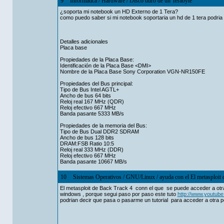
9
Informática
/
Hardware
/
Disco duro de un Terabyte
¿soporta mi notebook un HD Externo de 1 Tera?
como puedo saber si mi notebook soportaria un hd de 1 tera podria 
Detalles adicionales
Placa base
Propiedades de la Placa Base:
Identificación de la Placa Base <DMI>
Nombre de la Placa Base Sony Corporation VGN-NR150FE
Propiedades del Bus principal:
Tipo de Bus Intel AGTL+
Ancho de bus 64 bits
Reloj real 167 MHz (QDR)
Reloj efectivo 667 MHz
Banda pasante 5333 MB/s
Propiedades de la memoria del Bus:
Tipo de Bus Dual DDR2 SDRAM
Ancho de bus 128 bits
DRAM:FSB Ratio 10:5
Reloj real 333 MHz (DDR)
Reloj efectivo 667 MHz
Banda pasante 10667 MB/s
10
Sistemas Operativos
/
GNU/Linux
/
ayuda con el El metasploit
El metasploit de Back Track 4 conn el que se puede acceder a otr
windows , porque segui paso por paso este tuto
http://www.youtu
podrian decir que pasa o pasarme un tutorial para acceder a otra