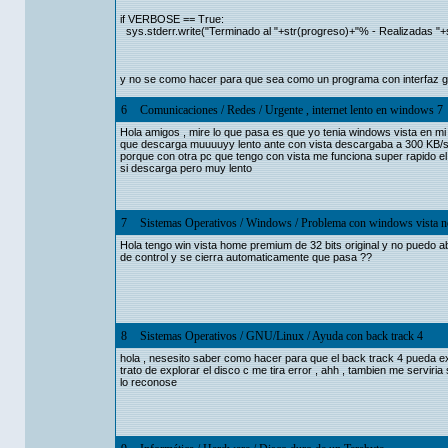
if VERBOSE == True:
sys.stderr.write("Terminado al "+str(progreso)+"% - Realizadas "+
y no se como hacer para que sea como un programa con interfaz gr
6
Comunicaciones
/
Redes
/
Urgente , internet lento en windows 7
Hola amigos , mire lo que pasa es que yo tenia windows vista en mi
que descarga muuuuyy lento ante con vista descargaba a 300 KB/s 
porque con otra pc que tengo con vista me funciona super rapido el i
si descarga pero muy lento
7
Sistemas Operativos
/
Windows
/
Problema con windows vista no 
Hola tengo win vista home premium de 32 bits original y no puedo abr
de control y se cierra automaticamente que pasa ??
8
Sistemas Operativos
/
GNU/Linux
/
Ayuda con back track 4
hola , nesesito saber como hacer para que el back track 4 pueda ex
trato de explorar el disco c me tira error , ahh , tambien me servi
lo reconose