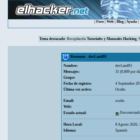
|
Foro
|
Web
|
Blog
|
Ayuda
|
Tema destacado
:
Recopilación
Tutoriales y Manuales Hacking
, 
Resumen - devLand93
Nombre:
devLand93
Mensajes:
31 (0,009 por dí
Grupo:
Fecha de registro:
4 Septiembre 20
Última vez activo:
Oculto
Email:
oculto
Web:
Desconectad
Estado actual:
Hora Local:
8 Agosto 2026, 
Idioma:
Spanish