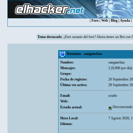
|
Foro
|
Web
|
Blog
|
Ayuda
|
Tema destacado
: ¿Eres usuario del foro? Ahora tienes un Bot con 
Resumen - sanganchao
Nombre:
sanganchao
Mensajes:
2 (0,000 por día)
Grupo:
Fecha de registro:
26 Septiembre 20
Última vez activo:
28 Septiembre 20
Email:
oculto
Web:
Desconectado
Estado actual:
Hora Local:
7 Agosto 2026, 1
Idioma: