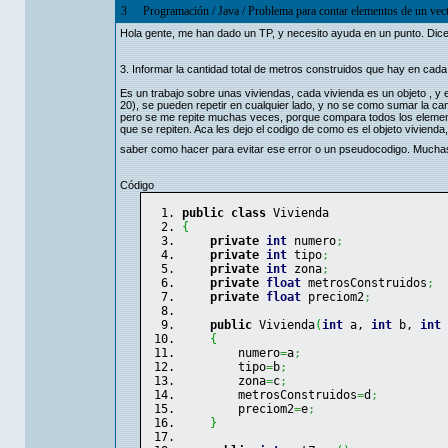
3
Programación
/
Java
/
Problema para contar elementos de un vec
Hola gente, me han dado un TP, y necesito ayuda en un punto. Dice 
3. Informar la cantidad total de metros construidos que hay en cada
Es un trabajo sobre unas viviendas, cada vivienda es un objeto , y 
20), se pueden repetir en cualquier lado, y no se como sumar la ca
pero se me repite muchas veces, porque compara todos los element
que se repiten. Aca les dejo el codigo de como es el objeto vivienda
saber como hacer para evitar ese error o un pseudocodigo. Mucha
Código
public
class
 Vivienda 
{
private
int
 numero
;
private
int
 tipo
;
private
int
 zona
;
private
float
 metrosConstruidos
;
private
float
 preciom2
;
public
 Vivienda
(
int
 a, 
int
 b, 
int
 
{
        numero
=
a
;
        tipo
=
b
;
        zona
=
c
;
        metrosConstruidos
=
d
;
        preciom2
=
e
;
}