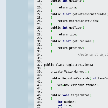
public
int
 getZona
(
)
{
return
 zona
;
}
public
float
 getMetrosConstruidos
(
{
return
 metrosConstruidos
;
}
public
int
 getTipo
(
)
{
return
 tipo
;
}
public
float
 getPreciom2
(
)
{
return
 preciom2
;
}
//este es el objet
public
class
 RegistroVivienda 
{
private
 Vivienda vec
[
]
;
public
 RegistroVivienda
(
int
 tamaño
{
        vec
=
new
 Vivienda
[
tamaño
]
;
}
public
void
 CargarDatos
(
)
{
int
 number
;
int
 tipo
;