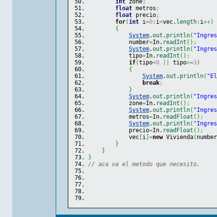
int
 zone
;
float
 metros
;
float
 precio
;
for
(
int
 i
=
0
;
i
<
vec.
length
;
i
++
)
{
System
.
out
.
println
(
"Ingres
            number
=
In.
readInt
(
)
;
System
.
out
.
println
(
"Ingres
            tipo
=
In.
readInt
(
)
;
if
(
tipo
<
0
||
 tipo
>=
3
)
{
System
.
out
.
println
(
"El
break
;
}
System
.
out
.
println
(
"Ingres
            zone
=
In.
readInt
(
)
;
System
.
out
.
println
(
"Ingres
            metros
=
In.
readFloat
(
)
;
System
.
out
.
println
(
"Ingres
            precio
=
In.
readFloat
(
)
;
            vec
[
i
]
=
new
 Vivienda
(
number
}
}
}
// aca va el metodo que necesito.