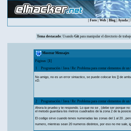
|
Foro
|
Web
|
Blog
|
Ayuda
|
Tema destacado
:
Usando
Git
para manipular el directorio de trabaj
Mostrar Mensajes
Páginas: [
1
]
1
Programación
/
Java
/
Re: Problema para contar elementos de un 
No amigo, no es un error sintactico, se puede colocar los [] de am
xD.
2
Programación
/
Java
/
Re: Problema para contar elementos de un 
Ahora lo pruebo y te respondo. Lo que no se , (debe ser porque no me
el metodo guardara los metros cuadrados de la zona 2 de la posicion
El codigo sirve cuando tenes numeradas las zonas del 1 al 20 , pero
numero, mientras sean 20 numeros distintos, por eso no me sale, 