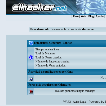
|
Foro
|
Web
|
Blog
|
Ayuda
|
Tema destacado
: Estamos en la red social de
Mastodon
Estadísticas Generales - sahitoh
Tiempo total en línea:
Total de Mensajes:
Total de Temas creados:
Número de Encuestas creadas:
Número de Votos emitidos:
Actividad de publicaciones por Hora
¡No h
Foros más populares por Mensajes
¡No has publicado ningún mensaje!
WAP2
-
Aviso Legal
-
Powered by 