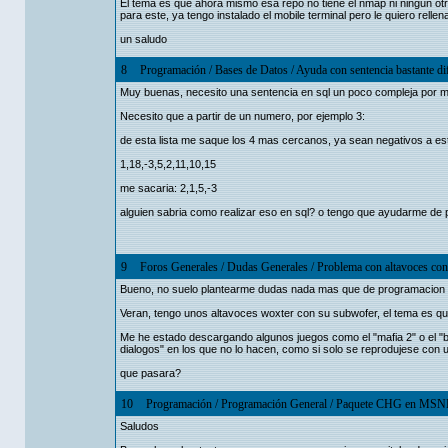
El tema es que ahora mismo esa repo no tiene el nmap ni ningun otro
para este, ya tengo instalado el mobile terminal pero le quiero rell
un saludo
8
Programación
/
Bases de Datos
/
Ayuda con sentencia bastante dif
Muy buenas, necesito una sentencia en sql un poco compleja por mi
Necesito que a partir de un numero, por ejemplo 3:
de esta lista me saque los 4 mas cercanos, ya sean negativos a est
1,18,-3,5,2,11,10,15
me sacaria: 2,1,5,-3
alguien sabria como realizar eso en sql? o tengo que ayudarme de
9
Foros Generales
/
Dudas Generales
/
Problema con altavoces co
Bueno, no suelo plantearme dudas nada mas que de programacion 
Veran, tengo unos altavoces woxter con su subwofer, el tema es q
Me he estado descargando algunos juegos como el "mafia 2" o el "b
dialogos" en los que no lo hacen, como si solo se reprodujese con 
que pasara?
10
Programación
/
Programación General
/
Paquete CHG en MSN
Saludos