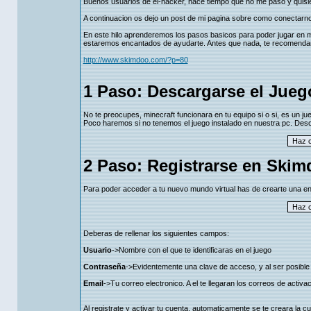
Buenos usuarios de el-hacker, hace tiempo que no me paso y quisi
A continuacion os dejo un post de mi pagina sobre como conectarno
En este hilo aprenderemos los pasos basicos para poder jugar en mi
estaremos encantados de ayudarte. Antes que nada, te recomendamo
http://www.skimdoo.com/?p=80
1 Paso: Descargarse el Jueg
No te preocupes, minecraft funcionara en tu equipo si o si, es un j
Poco haremos si no tenemos el juego instalado en nuestra pc. Desca
2 Paso: Registrarse en Ski
Para poder acceder a tu nuevo mundo virtual has de crearte una ent
Deberas de rellenar los siguientes campos:
Usuario
->Nombre con el que te identificaras en el juego
Contraseña
->Evidentemente una clave de acceso, y al ser posible
Email
->Tu correo electronico. A el te llegaran los correos de acti
Al registrate y activar tu cuenta, automaticamente se te creara la c