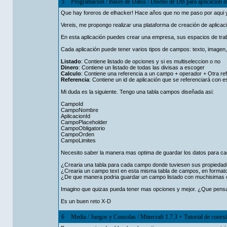
5
Programación
/
Bases de Datos
/
Diseño de DB para aplicación de
Que hay foreros de elhacker! Hace años que no me paso por aqui y
Vereis, me propongo realizar una plataforma de creación de aplic
En esta aplicación puedes crear una empresa, sus espacios de traba
Cada aplicación puede tener varios tipos de campos: texto, imagen,
Listado
: Contiene listado de opciones y si es multiseleccion o no
Dinero
: Contiene un listado de todas las divisas a escoger
Calculo
: Contiene una referencia a un campo + operador + Otra re
Referencia
: Contiene un id de aplicación que se referenciará con e
Mi duda es la siguiente. Tengo una tabla campos diseñada asi:
CampoId
CampoNombre
AplicacionId
CampoPlaceholder
CampoObligatorio
CampoOrden
CampoLimites
Necesito saber la manera mas optima de guardar los datos para c
¿Crearia una tabla para cada campo donde tuviesen sus propiedad
¿Crearia un campo text en esta misma tabla de campos, en format
¿De que manera podria guardar un campo listado con muchisimas op
Imagino que quizas pueda tener mas opciones y mejor. ¿Que pens
Es un buen reto X-D
6
Media
/
Juegos y Consolas
/
Minecraft 1.7.3 + Tutorial de cone