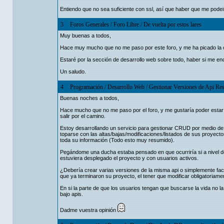
Entiendo que no sea suficiente con ssl, así que haber que me podei
3
Foros Generales
/
Foro Libre
/
De vuelta por estos lares
Muy buenas a todos,
Hace muy mucho que no me paso por este foro, y me ha picado la c
Estaré por la sección de desarrollo web sobre todo, haber si me en
Un saludo.
4
Programación
/
Desarrollo Web
/
Gestionar Versiones de Api Res
Buenas noches a todos,
Hace mucho que no me paso por el foro, y me gustaría poder estar d
salir por el camino.
Estoy desarrollando un servicio para gestionar CRUD por medio de 
toparse con las altas/bajas/modificaciones/listados de sus proyecto
toda su información (Todo esto muy resumido).
Pegándome una ducha estaba pensado en que ocurriría si a nivel de 
estuviera desplegado el proyecto y con usuarios activos.
¿Debería crear varias versiones de la misma api o simplemente facil
que ya terminaron su proyecto, el tener que modificar obligatoriame
En si la parte de que los usuarios tengan que buscarse la vida no l
bajo apis.
Dadme vuestra opinión