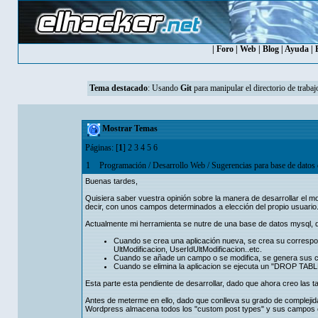
|
Foro
|
Web
|
Blog
|
Ayuda
|
Tema destacado
:
Usando
Git
para manipular el directorio de trabaj
Mostrar Temas
Páginas: [
1
]
2
3
4
5
6
1
Programación
/
Desarrollo Web
/
Sugerencias para base de datos
Buenas tardes,
Quisiera saber vuestra opinión sobre la manera de desarrollar el m
decir, con unos campos determinados a elección del propio usuario
Actualmente mi herramienta se nutre de una base de datos mysql,
Cuando se crea una aplicación nueva, se crea su correspond
UltModificacion, UserIdUltModificacion..etc.
Cuando se añade un campo o se modifica, se genera sus 
Cuando se elimina la aplicacion se ejecuta un "DROP TABL
Esta parte esta pendiente de desarrollar, dado que ahora creo las 
Antes de meterme en ello, dado que conlleva su grado de compleji
Wordpress almacena todos los "custom post types" y sus campos e