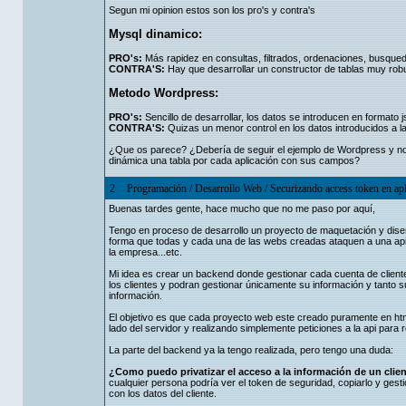
Segun mi opinion estos son los pro's y contra's
Mysql dinamico:
PRO's:
Más rapidez en consultas, filtrados, ordenaciones, busqued
CONTRA'S:
Hay que desarrollar un constructor de tablas muy rob
Metodo Wordpress:
PRO's:
Sencillo de desarrollar, los datos se introducen en formato j
CONTRA'S:
Quizas un menor control en los datos introducidos a la 
¿Que os parece? ¿Debería de seguir el ejemplo de Wordpress y no 
dinámica una tabla por cada aplicación con sus campos?
2
Programación
/
Desarrollo Web
/
Securizando access token en apli
Buenas tardes gente, hace mucho que no me paso por aquí,
Tengo en proceso de desarrollo un proyecto de maquetación y dise
forma que todas y cada una de las webs creadas ataquen a una api r
la empresa...etc.
Mi idea es crear un backend donde gestionar cada cuenta de client
los clientes y podran gestionar únicamente su información y tanto 
información.
El objetivo es que cada proyecto web este creado puramente en html
lado del servidor y realizando simplemente peticiones a la api para 
La parte del backend ya la tengo realizada, pero tengo una duda:
¿Como puedo privatizar el acceso a la información de un clie
cualquier persona podría ver el token de seguridad, copiarlo y gest
con los datos del cliente.