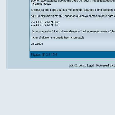
Bueno hace bastante que no me paso por aqui y necesitaba despeja
hara mas cosas
El tema es que cada vez que me conecto, aparece como desconecta
aqui un ejemplo de msnp8, supongo que haya cambiado pero para d
>>> CHG 12 NLN 0\r\n
<<< CHG 12 NLN 0\r\n
chg el comando, 12 el trid, nln el estado (online en este caso) y 0 l
haber si alguien me puede hechar un cable
un saludo
Páginas: [
1
]
2
3
4
5
6
WAP2
-
Aviso Legal
-
Powered by 