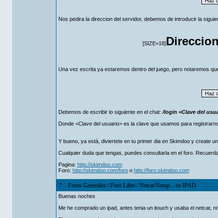
Nos pedira la direccion del servidor, debemos de introducir la siguie
Direccion
[SIZE=18]
Una vez escrita ya estaremos dentro del juego, pero notaremos q
Debemos de escribir lo siguiente en el chat:
/login <Clave del usu
Donde <Clave del usuario> es la clave que usamos para registrarnos. 
Y bueno, ya está, diviertete en tu primer dia en Skimdoo y create un
Cualquier duda que tengas, puedes consultarla en el foro. Recuerd
Pagina:
http://skimdoo.com
Foro:
http://skimdoo.com/foro
o
http://foro.skimdoo.com
7
Foros Generales
/
Foro Libre
/
Netcat/Nmap... en IPAD
Buenas noches
Me he comprado un ipad, antes tenia un itouch y usaba el netcat, nm