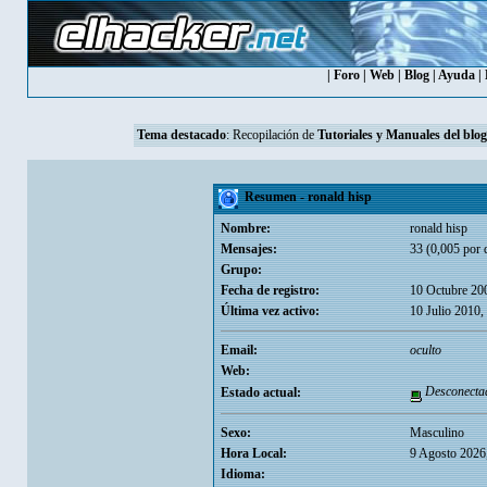
|
Foro
|
Web
|
Blog
|
Ayuda
|
Tema destacado
: Recopilación de
Tutoriales y Manuales del blog
Resumen - ronald hisp
Nombre:
ronald hisp
Mensajes:
33 (0,005 por 
Grupo:
Fecha de registro:
10 Octubre 20
Última vez activo:
10 Julio 2010,
Email:
oculto
Web:
Desconecta
Estado actual:
Sexo:
Masculino
Hora Local:
9 Agosto 2026
Idioma: