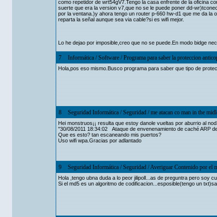
como repetidor de wrt54gV7.Tengo la casa enfrente de la oficina co
suerte que era la version v7,que no se le puede poner dd-wr)tconect
por la ventana.)y ahora tengo un router p-660 hw-d1 que me da la o
reparta la señal aunque sea via cable?si es wifi mejor.
Lo he dejao por imposible,creo que no se puede.En modo bidge neces
7
Informática
/
Software
/
Programa para saber la proteccion antico
Hola,pos eso mismo.Busco programa para saber que tipo de protecci
8
Seguridad Informática
/
Seguridad
/
me atacan co man in the midl
Hei monstruos¡¡ resulta que estoy danole vueltas por aburrio al nod32
"30/08/2011 18:34:02 Ataque de envenenamiento de caché ARP dete
Que es esto? tan escaneando mis puertos?
Uso wifi wpa.Gracias por adlantado
9
Seguridad Informática
/
Seguridad
/
Averiguar Contenido por el 
Hola ,tengo ubna duda a lo peor jilipoll...as de preguntra pero soy cu
Si el md5 es un algoritmo de codificacion...esposible(tengo un txt