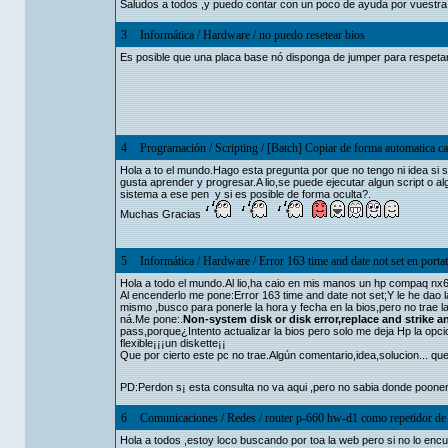
Saludos a todos ,y puedo contar con un poco de ayuda por vuestra
3
Informática
/
Hardware
/
no puedo resetear bios
Es posible que una placa base nó disponga de jumper para respeta
4
Programación
/
Scripting
/
[Batch] Copiar de forma automatica ca
Hola a to el mundo.Hago esta pregunta por que no tengo ni idea si s
gusta aprender y progresar.A lio,se puede ejecutar algun script o al
sistema a ese pen y si es posible de forma oculta?.
Muchas Gracias
5
Informática
/
Hardware
/
Error 163 time and date not set en portati
Hola a todo el mundo.Al lio,ha caio en mis manos un hp compaq nx
Al encenderlo me pone:Error 163 time and date not set;Y le he dao l
mismo ,busco para ponerle la hora y fecha en la bios,pero no trae la 
ná.Me pone:.
Non-system disk or disk error,replace and strike 
pass,porque¿Intento actualizar la bios pero solo me deja Hp la opci
flexible¡¡¡un diskette¡¡
Que por cierto este pc no trae.Algún comentario,idea,solucion... 
PD:Perdon s¡ esta consulta no va aqui ,pero no sabia donde pooner
6
Comunicaciones
/
Redes
/
router p-660 hw-d1 como repetidor d
Hola a todos ,estoy loco buscando por toa la web pero si no lo en