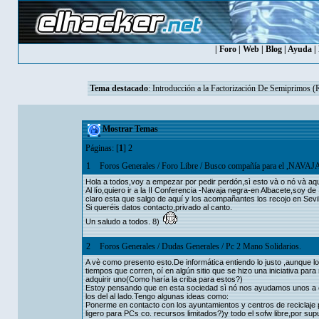
|
Foro
|
Web
|
Blog
|
Ayuda
|
Tema destacado
:
Introducción a la Factorización De Semiprimos 
Mostrar Temas
Páginas: [
1
]
2
1
Foros Generales
/
Foro Libre
/
Busco compañía para el ,NAVA
Hola a todos,voy a empezar por pedir perdón,sì esto và o nó và aqu
Al lío,quiero ir a la II Conferencia -Navaja negra-en Albacete,soy d
claro esta que salgo de aquí y los acompañantes los recojo en Sevil
Si queréis datos contacto,privado al canto.
Un saludo a todos. 8)
2
Foros Generales
/
Dudas Generales
/
Pc 2 Mano Solidarios.
A vè como presento esto.De informática entiendo lo justo ,aunque lo 
tiempos que corren, oí en algún sitio que se hizo una iniciativa para
adquirir uno(Como haría la criba para estos?)
Estoy pensando que en esta sociedad sì nó nos ayudamos unos a ot
los del al lado.Tengo algunas ideas como:
Ponerme en contacto con los ayuntamientos y centros de reciclaje pa
ligero para PCs co. recursos limitados?)y todo el sofw libre,por su