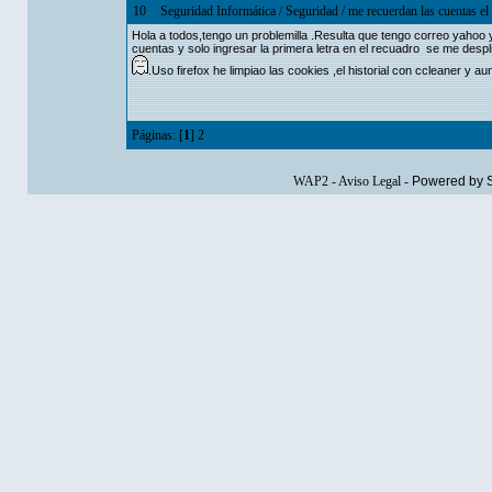
10
Seguridad Informática
/
Seguridad
/
me recuerdan las cuentas el 
Hola a todos,tengo un problemilla .Resulta que tengo correo yahoo 
cuentas y solo ingresar la primera letra en el recuadro se me desp
.Uso firefox he limpiao las cookies ,el historial con ccleaner y 
Páginas: [
1
]
2
WAP2
-
Aviso Legal
-
Powered by 