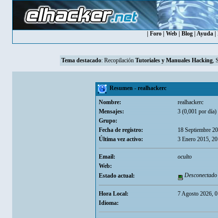
|
Foro
|
Web
|
Blog
|
Ayuda
|
Tema destacado
:
Recopilación
Tutoriales y Manuales Hacking
, 
Resumen - realhackerc
Nombre:
realhackerc
Mensajes:
3 (0,001 por día)
Grupo:
Fecha de registro:
18 Septiembre 20
Última vez activo:
3 Enero 2015, 2
Email:
oculto
Web:
Desconectado
Estado actual:
Hora Local:
7 Agosto 2026, 0
Idioma: