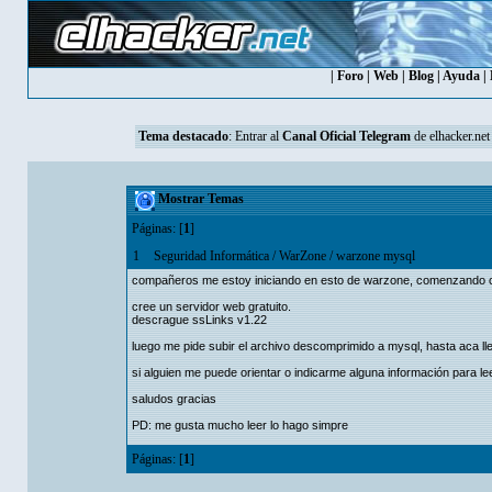
|
Foro
|
Web
|
Blog
|
Ayuda
|
Tema destacado
: Entrar al
Canal Oficial Telegram
de elhacker.net
Mostrar Temas
Páginas: [
1
]
1
Seguridad Informática
/
WarZone
/
warzone mysql
compañeros me estoy iniciando en esto de warzone, comenzando con
cree un servidor web gratuito.
descrague ssLinks v1.22
luego me pide subir el archivo descomprimido a mysql, hasta aca l
si alguien me puede orientar o indicarme alguna información para lee
saludos gracias
PD: me gusta mucho leer lo hago simpre
Páginas: [
1
]