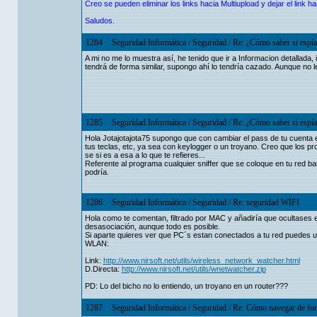
Creo se pueden eliminar los links hacia Multiupload y dejar el link hac
Saludos.
1284
Seguridad Informática
/
Seguridad
/
Re: ¿Cómo saber si espía
A mi no me lo muestra así, he tenido que ir a Informacion detallada, 
tendrá de forma similar, supongo ahí lo tendría cazado. Aunque no
1285
Seguridad Informática
/
Seguridad
/
Re: ¿Cómo saber si espía
Hola Jotajotajota75 supongo que con cambiar el pass de tu cuenta 
tus teclas, etc, ya sea con keylogger o un troyano. Creo que los p
se si es a esa a lo que te refieres...
Referente al programa cualquier sniffer que se coloque en tu red b
podría.
1286
Seguridad Informática
/
Seguridad
/
Re: seguridad WIFI
Hola como te comentan, filtrado por MAC y añadiría que ocultases 
desasociación, aunque todo es posible.
Si aparte quieres ver que PC´s estan conectados a tu red puedes u
WLAN:
Link:
http://www.nirsoft.net/utils/wireless_network_watcher.html
D.Directa:
http://www.nirsoft.net/utils/wnetwatcher.zip
PD: Lo del bicho no lo entiendo, un troyano en un router???
1287
Seguridad Informática
/
Seguridad
/
Re: Cómo navegar de for