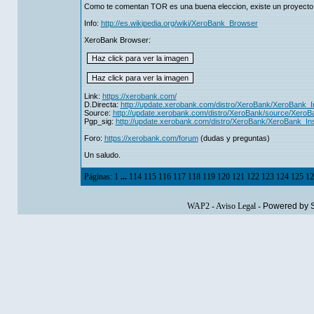
Como te comentan TOR es una buena eleccion, existe un proyecto l
Info:
http://es.wikipedia.org/wiki/XeroBank_Browser
XeroBank Browser:
Link:
https://xerobank.com/
D.Directa:
http://update.xerobank.com/distro/XeroBank/XeroBank_In
Source:
http://update.xerobank.com/distro/XeroBank/source/XeroB
Pgp_sig:
http://update.xerobank.com/distro/XeroBank/XeroBank_Inst
Foro:
https://xerobank.com/forum
(dudas y preguntas)
Un saludo.
Páginas:
1
...
114
115
116
117
118
119
120
121
122
123
124
125
12
WAP2
-
Aviso Legal
-
Powered by 