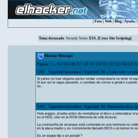
|
Foro
|
Web
|
Blog
|
Ayuda
|
Tema destacado
:
Security Series.
XSS. [Cross Site Scripting]
Mostrar Mensajes
Páginas:
1
...
114
115
116
117
118
119
120
121
122
123
124
125
12
1281
Seguridad Informática
/
Seguridad
/
Re: ¿Cómo saber si espía
Si yahoo no trae ninguna opcion similar comprobaría no tener el eq
Si aun así te sigue pasando, o cambias de correo a gmail o cuando t
se...
1282
Seguridad Informática
/
Seguridad
/
Re: Eliminacion disco du
Hola arggos, prueba antes de reemplazar el disco a reinicializar el
en el HDD, sino en la ROM (Memoria de sólo lectura).
La contraseña de arranque está contenida en una memoria no voláti
en la placa madre y es comúnmente llamado BIOS o al menos lo re
Es un equipo fijo o un portatil ?