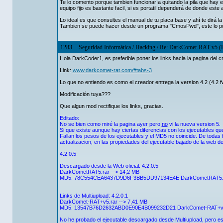
Te lo comento porque tambien funcionaría quitando la pila que hay 
equipo fijo es bastante facil, si es portatil dependerá de donde este 
Lo ideal es que consultes el manual de tu placa base y ahí te dirá la
Tambien se puede hacer desde un programa "CmosPwd", este lo p
1283
Seguridad Informática
/
Hacking
/
Re: DarkComet-RAT v5 (R
Hola DarkCoder1, es preferible poner los links hacia la pagina del 
Link:
www.darkcomet-rat.com/#tabs-3
Lo que no entiendo es como el creador entrega la version 4.2 (4.2 f
Modificación tuya???
Que algun mod rectifique los links, gracias.
Editado:
No se bien como miré la pagina ayer pero
no
vi la nueva version 5.
Si que existe aunque hay ciertas diferencias con los ejecutables qu
Fallan los pesos de los ejecutables y el MD5 no coincide. De todas 
actualizacion, en las propiedades del ejecutable bajado de la web
4.2.0.5
Descargado desde la Web oficial: 4.2.0.5
DarkCometRAT5.rar --> 14,2 MB
MD5: 78C554CEA6437D9D6F3BB5DD97134E4E DarkCometRAT5.
Links de Multiupload: 4.2.0.1
DarkComet-RAT+v5.rar --> 7,41 MB
MD5: 13547B76D2632ABD0E90E4B099232D21 DarkComet-RAT+v5
No he probado el ejecutable descargado desde Multiupload, pero es q