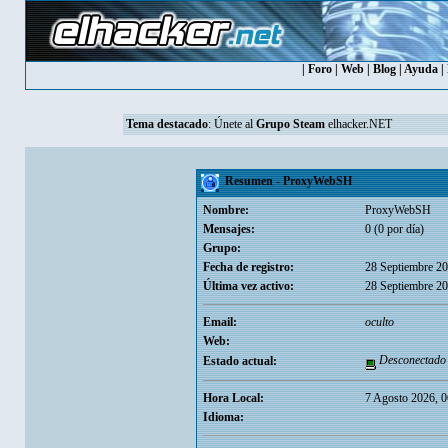
|
Foro
|
Web
|
Blog
|
Ayuda
|
Tema destacado
:
Únete al
Grupo Steam
elhacker.NET
Resumen - ProxyWebSH
Nombre:
ProxyWebSH
Mensajes:
0 (0 por día)
Grupo:
Fecha de registro:
28 Septiembre 20
Última vez activo:
28 Septiembre 20
Email:
oculto
Web:
Desconectado
Estado actual:
Hora Local:
7 Agosto 2026, 0
Idioma: